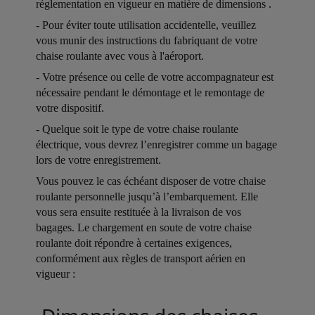
réglementation en vigueur en matière de dimensions .
Open in a new window
- Pour éviter toute utilisation accidentelle, veuillez
vous munir des instructions du fabriquant de votre
chaise roulante avec vous à l'aéroport.
Open in a new window
- Votre présence ou celle de votre accompagnateur est
nécessaire pendant le démontage et le remontage de
votre dispositif.
Open in a new window
- Quelque soit le type de votre chaise roulante
électrique, vous devrez l’enregistrer comme un bagage
lors de votre enregistrement.
Open in a new window
Vous pouvez le cas échéant disposer de votre chaise
roulante personnelle jusqu’à l’embarquement. Elle
vous sera ensuite restituée à la livraison de vos
bagages. Le chargement en soute de votre chaise
roulante doit répondre à certaines exigences,
conformément aux règles de transport aérien en
vigueur :
Open in a new window