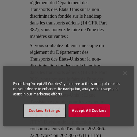
règlement du Département des
Transports des États-Unis sur la non-
discrimination fondée sur le handicap
dans les transports aériens (14 CFR Part
382), vous pouvez le faire de l'une des
manières suivantes :
Open in a new window
Si vous souhaitez obtenir une copie du
règlement du Département des
Transports des États-Unis sur la non-
discrimination fondée sur le handicap
dans les transports aériens (14 CFR Part
382), vous pouvez le faire de l'une des
By clicking “Accept All Cookies”, you agree to the storing of cookies
manières suivantes :
on your device to enhance site navigation, analyze site usage, and
assist in our marketing efforts.
Open in a new window
Par téléphone (États-Unis) : Ligne
d'assistance gratuite pour les voyageurs
aériens en situation de handicap : 1-800-
Cookies Settings
Accept All Cookies
778-4838 (voix) ou 1-800-455-9880
(TTY) Division de la protection des
consommateurs de l'aviation : 202-366-
2220 (voix) ou 202-366-0511 (TTY)