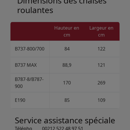
Dimensions des chaises
roulantes
Hauteur en
Largeur en
cm
cm
B737-800/700
84
122
B737 MAX
88,9
121
B787-8/B787-
170
269
900
E190
85
109
Service assistance spéciale
Télépho
00212 522 48 97 51