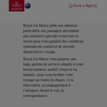
Aller à la page accueil
Saut au contenu principal
Book a flight
Se connecter | S’inscrire)
Royal Air Maroc prête une attention
particulière aux passagers nécessitant
une assistance spéciale et met tout en
œuvre pour vous garantir des conditions
optimales de confort et de sécurité
durant tout le voyage.
Open in a new window
Royal Air Maroc vous propose une
large gamme de services adaptés à votre
besoin (moteur/ auditif/ visuel et/ ou
mental) : pour vous faciliter votre
voyage sur toutes les étapes : A la
réservation, accompagnement à
l’aéroport, durant le vol, en
correspondance.
Open in a new window