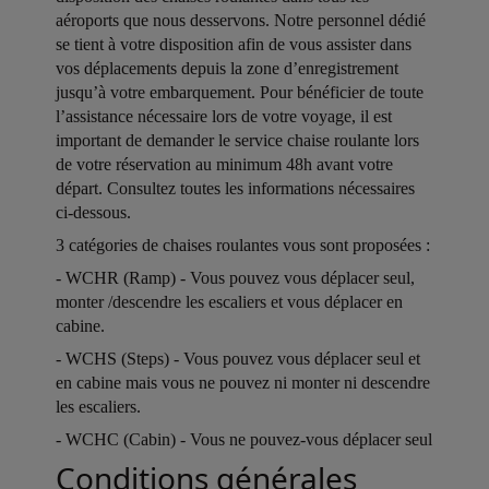
aéroports que nous desservons. Notre personnel dédié
se tient à votre disposition afin de vous assister dans
vos déplacements depuis la zone d’enregistrement
jusqu’à votre embarquement. Pour bénéficier de toute
l’assistance nécessaire lors de votre voyage, il est
important de demander le service chaise roulante lors
de votre réservation au minimum 48h avant votre
départ. Consultez toutes les informations nécessaires
ci-dessous.
Open in a new window
3 catégories de chaises roulantes vous sont proposées :
Open in a new window
- WCHR (Ramp) - Vous pouvez vous déplacer seul,
monter /descendre les escaliers et vous déplacer en
cabine.
Open in a new window
- WCHS (Steps) - Vous pouvez vous déplacer seul et
en cabine mais vous ne pouvez ni monter ni descendre
les escaliers.
Open in a new window
- WCHC (Cabin) - Vous ne pouvez-vous déplacer seul
Conditions générales
Open in a new window