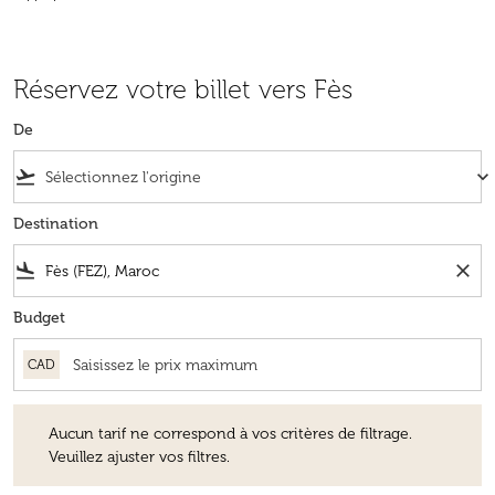
Réservez votre billet vers Fès
De
flight_takeoff
keyboard_arrow_down
Destination
flight_land
close
Budget
CAD
Aucun tarif ne correspond à vos critères de filtrage. Veuillez ajuster v
Aucun tarif ne correspond à vos critères de filtrage.
Veuillez ajuster vos filtres.