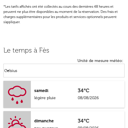
*Les tarifs affichés ont été collectés au cours des dernières 48 heures et
peuvent ne plus être disponibles au moment de la réservation. Des frais et
charges supplémentaires pour les produits et services optionnels peuvent
s'appliquer.
Le temps à Fès
Unité de mesure météo
:
Weather unit option Celsius Selected
keyboard_arrow_down
Celsius
34°C
samedi
légère pluie
08/08/2026
34°C
dimanche