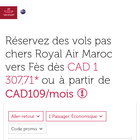

Réservez des vols pas
chers Royal Air Maroc
vers Fès dès
CAD 1
307,71*
ou à partir de
CAD
109
/mois
expand_more
expand_more
Aller-retour
1 Passager, Économique
expand_more
Code promo