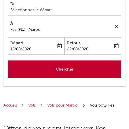
De
Sélectionnez le départ
À
close
Fès (FEZ), Maroc
Départ
Retour
today
today
fc-booking-departure-date-aria-label
fc-booking-return-date-aria-label
15/08/2026
22/08/2026
Chercher
Accueil
Vols
Vols pour Maroc
Vols pour Fès
Offres de vols populaires vers Fès