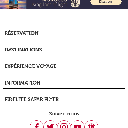
RÉSERVATION
keyboard_arrow_down
DESTINATIONS
keyboard_arrow_down
EXPÉRIENCE VOYAGE
keyboard_arrow_down
INFORMATION
keyboard_arrow_down
FIDELITE SAFAR FLYER
keyboard_arrow_down
Suivez-nous