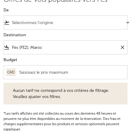
De
flight_takeoff
keyboard_arrow_down
Destination
flight_land
close
Budget
CAD
Aucun tarif ne correspond à vos critères de filtrage. Veuillez ajuster v
Aucun tarif ne correspond à vos critères de filtrage.
Veuillez ajuster vos filtres.
*Les tarifs affichés ont été collectés au cours des dernières 48 heures et
peuvent ne plus être disponibles au moment de la réservation. Des frais et
charges supplémentaires pour les produits et services optionnels peuvent
s'appliquer.