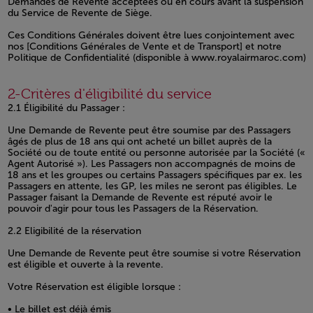
Demandes de Revente acceptées ou en cours avant la suspension
du Service de Revente de Siège.
Ces Conditions Générales doivent être lues conjointement avec
nos [Conditions Générales de Vente et de Transport] et notre
Politique de Confidentialité (disponible à www.royalairmaroc.com)
Open in a new window
2-Critères d'éligibilité du service
2.1 Éligibilité du Passager :
Une Demande de Revente peut être soumise par des Passagers
âgés de plus de 18 ans qui ont acheté un billet auprès de la
Société ou de toute entité ou personne autorisée par la Société («
Agent Autorisé »). Les Passagers non accompagnés de moins de
18 ans et les groupes ou certains Passagers spécifiques par ex. les
Passagers en attente, les GP, les miles ne seront pas éligibles. Le
Passager faisant la Demande de Revente est réputé avoir le
pouvoir d'agir pour tous les Passagers de la Réservation.
2.2 Eligibilité de la réservation
Une Demande de Revente peut être soumise si votre Réservation
est éligible et ouverte à la revente.
Votre Réservation est éligible lorsque :
• Le billet est déjà émis