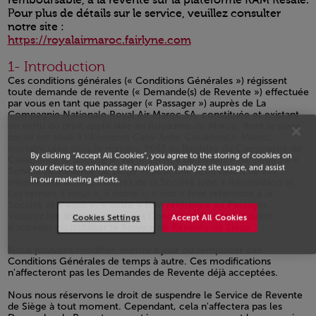
Pour plus de détails sur le service, veuillez consulter
notre site :
https://royalairmaroc.fairlyne.com
Open in a new window
1- Introduction
Ces conditions générales (« Conditions Générales ») régissent
toute demande de revente (« Demande(s) de Revente ») effectuée
par vous en tant que passager (« Passager ») auprès de La
Compagnie Nationale Royal Air Maroc SA, constituée et existant
en vertu du droit applicable au Royaume du Maroc, dont le siège
social est situé à l'Aéroport Casa-Anfa, Casablanca, Maroc,
immatriculée sous le numéro 9667 au Registre du Commerce de
By clicking “Accept All Cookies”, you agree to the storing of cookies on
Casablanca (« Société ») via le Service de Revente de Siège (le «
your device to enhance site navigation, analyze site usage, and assist
Service de Revente de Siège ») pour une réservation de vol
in our marketing efforts.
initialement achetée auprès de la Société (une « Réservation »).
Les termes « nous », « notre », « nos » font référence à la
Société et « vous », « votre » font référence au Passager.
Veuillez lire attentivement ces Conditions Générales avant
Cookies Settings
Accept All Cookies
d'accéder ou d'utiliser le Service de Revente de Siège.
Nous pouvons modifier, mettre à jour ou remplacer ces
Conditions Générales de temps à autre. Ces modifications
n'affecteront pas les Demandes de Revente déjà acceptées.
Nous nous réservons le droit de suspendre le Service de Revente
de Siège à tout moment. Cependant, cela n'affectera pas les