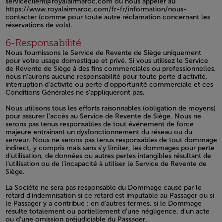
serviceclient@royalairmaroc.com ou nous appeler au
https://www.royalairmaroc.com/fr-fr/information/nous-
contacter
(comme pour toute autre réclamation concernant les
réservations de vols).
Open in a new window
6-Responsabilité
Nous fournissons le Service de Revente de Siège uniquement
pour votre usage domestique et privé. Si vous utilisez le Service
de Revente de Siège à des fins commerciales ou professionnelles,
nous n'aurons aucune responsabilité pour toute perte d'activité,
interruption d'activité ou perte d'opportunité commerciale et ces
Conditions Générales ne s'appliqueront pas.
Nous utilisons tous les efforts raisonnables (obligation de moyens)
pour assurer l'accès au Service de Revente de Siège. Nous ne
serons pas tenus responsables de tout événement de force
majeure entraînant un dysfonctionnement du réseau ou du
serveur. Nous ne serons pas tenus responsables de tout dommage
indirect, y compris mais sans s'y limiter, les dommages pour perte
d'utilisation, de données ou autres pertes intangibles résultant de
l'utilisation ou de l'incapacité à utiliser le Service de Revente de
Siège.
La Société ne sera pas responsable du Dommage causé par le
retard d'indemnisation si ce retard est imputable au Passager ou si
le Passager y a contribué : en d'autres termes, si le Dommage
résulte totalement ou partiellement d'une négligence, d'un acte
ou d'une omission préjudiciable du Passager.