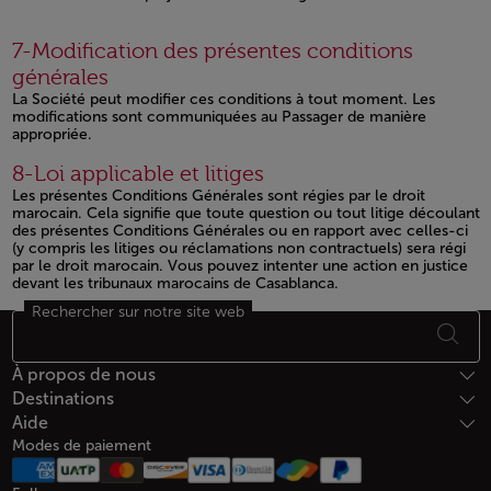
Open in a new window
7-Modification des présentes conditions
générales
La Société peut modifier ces conditions à tout moment. Les
modifications sont communiquées au Passager de manière
appropriée.
Open in a new window
8-Loi applicable et litiges
Les présentes Conditions Générales sont régies par le droit
marocain. Cela signifie que toute question ou tout litige découlant
des présentes Conditions Générales ou en rapport avec celles-ci
(y compris les litiges ou réclamations non contractuels) sera régi
par le droit marocain. Vous pouvez intenter une action en justice
devant les tribunaux marocains de Casablanca.
Rechercher sur notre site web
Open in a new window
Bas de page Plan du site
À propos de nous
Destinations
Aide
Modes de paiement