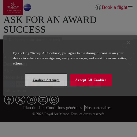
Aller à la page accueil
Saut au contenu principal
Book a flight
Se connecter | S’inscr
ASK FOR AN AWARD
SUCCESS
Rechercher sur notre site web
Bas de page Plan du site
By clicking “Accept All Cookies”, you agree to the storing of cookies on your
À propos de nous
device to enhance site navigation, analyze site usage, and assist in our marketing
Destinations
efforts.
Aide
Modes de paiement
Cookies Settings
Accept All Cookies
Follow us on
Web map links
$Title.getData()
Plan du site
Conditions générales
Nos partenaires
© 2026 Royal Air Maroc. Tous les droits réservés