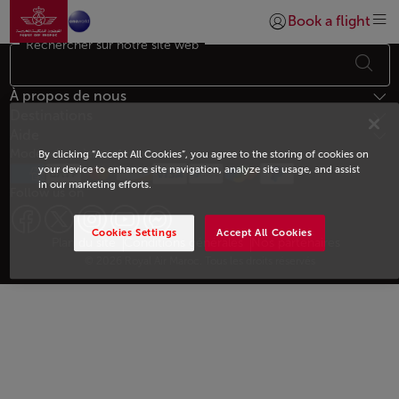
Aller à la page accueil
Saut au contenu principal
Book a flight
Se connecter | S’insc
Rechercher sur notre site web
Bas de page Plan du site
À propos de nous
Destinations
Aide
Modes de paiement
By clicking “Accept All Cookies”, you agree to the storing of cookies on
your device to enhance site navigation, analyze site usage, and assist
in our marketing efforts.
Follow us on
Cookies Settings
Accept All Cookies
Web map links
$Title.getData()
Plan du site
Conditions générales
Nos partenaires
© 2026 Royal Air Maroc. Tous les droits réservés