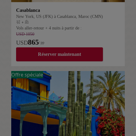
Casablanca
New York, US (JFK) à Casablanca, Maroc (CMN)
+
Vol + hôtel
Vols aller-retour + 4 nuits à partir de :
USD 1050
865
USD
/ pp
Réserver maintenant
Offre spéciale