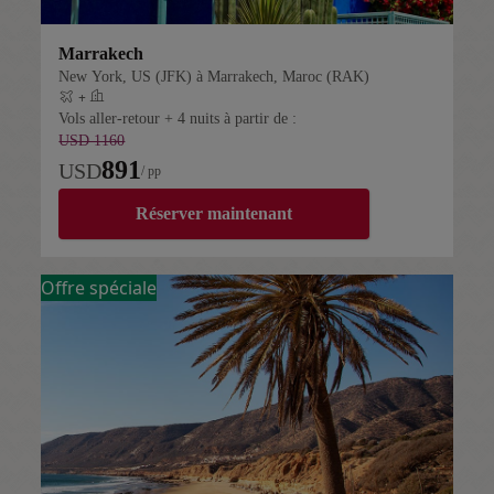
Marrakech
New York, US (JFK) à Marrakech, Maroc (RAK)
+
Vol + hôtel
Vols aller-retour + 4 nuits à partir de :
USD 1160
891
USD
/ pp
Réserver maintenant
Offre spéciale