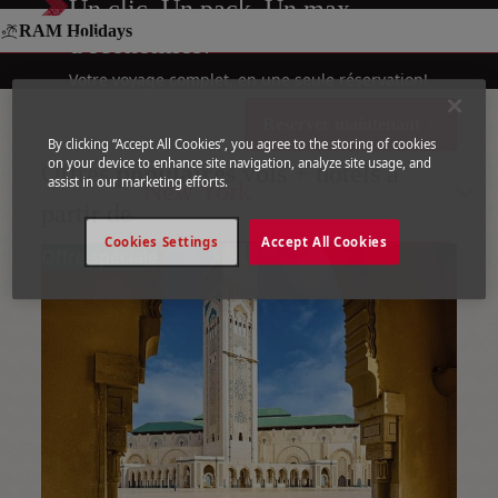
Un clic, Un pack, Un max
RAM Holidays
d'économies!
Votre voyage complet, en une seule réservation!
Réserver maintenant
By clicking “Accept All Cookies”, you agree to the storing of cookies
on your device to enhance site navigation, analyze site usage, and
Offres
populaires
vols + hôtels à
assist in our marketing efforts.
New York
partir de
Cookies Settings
Accept All Cookies
Offre spéciale