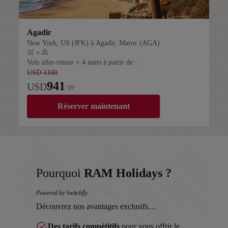
Agadir
New York, US (JFK) à Agadir, Maroc (AGA)
+
Vol + hôtel
Vols aller-retour + 4 nuits à partir de :
USD 1100
941
USD
/ pp
Réserver maintenant
Pourquoi
RAM Holidays ?
Powered by Switchfly
Découvrez nos avantages exclusifs…
Des tarifs compétitifs
pour vous offrir le