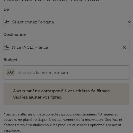
De
flight_takeoff
keyboard_arrow_down
Destination
flight_land
close
Budget
XAF
Aucun tarif ne correspond à vos critères de filtrage. Veuillez ajuster v
Aucun tarif ne correspond à vos critères de filtrage.
Veuillez ajuster vos filtres.
*Les tarifs affichés ont été collectés au cours des dernières 48 heures et
peuvent ne plus être disponibles au moment de la réservation. Des frais et
charges supplémentaires pour les produits et services optionnels peuvent
s'appliquer.