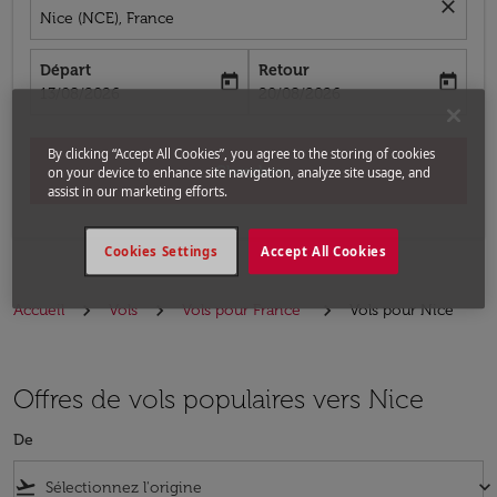
close
Nice (NCE), France
Départ
Retour
today
today
fc-booking-departure-date-aria-label
fc-booking-return-date-aria-label
13/08/2026
20/08/2026
By clicking “Accept All Cookies”, you agree to the storing of cookies
Chercher
on your device to enhance site navigation, analyze site usage, and
assist in our marketing efforts.
Cookies Settings
Accept All Cookies
Accueil
Vols
Vols pour France
Vols pour Nice
Offres de vols populaires vers Nice
De
flight_takeoff
keyboard_arrow_down