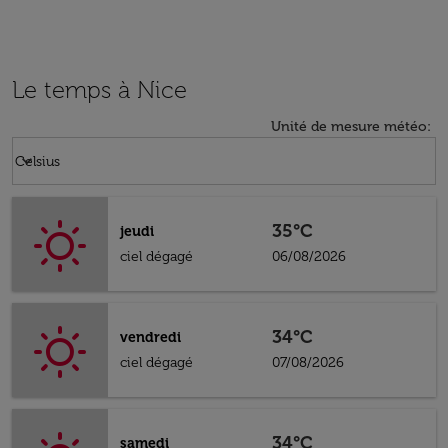
Le temps à Nice
Unité de mesure météo
:
Weather unit option Celsius Selected
keyboard_arrow_down
Celsius
35°C
jeudi
ciel dégagé
06/08/2026
34°C
vendredi
ciel dégagé
07/08/2026
34°C
samedi