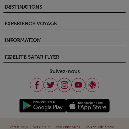
DESTINATIONS
keyboard_arrow_down
EXPÉRIENCE VOYAGE
keyboard_arrow_down
INFORMATION
keyboard_arrow_down
FIDELITE SAFAR FLYER
keyboard_arrow_down
Suivez-nous
|
|
|
|
Vers le pays
Vers la ville
Vols entre villes
Vols de ville à pays