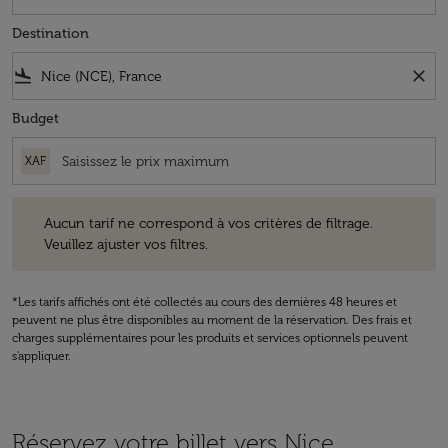
Destination
flight_land
close
Budget
XAF
Aucun tarif ne correspond à vos critères de filtrage. Veuillez ajuster v
Aucun tarif ne correspond à vos critères de filtrage.
Veuillez ajuster vos filtres.
*Les tarifs affichés ont été collectés au cours des dernières 48 heures et
peuvent ne plus être disponibles au moment de la réservation. Des frais et
charges supplémentaires pour les produits et services optionnels peuvent
s'appliquer.
Réservez votre billet vers Nice