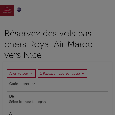

Réservez des vols pas
chers Royal Air Maroc
vers Nice
expand_more
expand_more
Aller-retour
1 Passager, Économique
expand_more
Code promo
De
Sélectionnez le départ
À