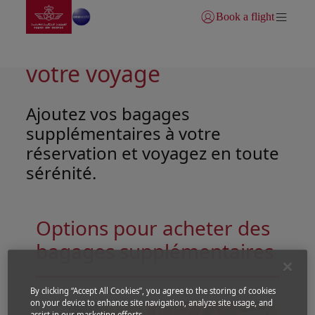
Aller à la page accueil
Saut au contenu principal
Book a flight
Se connecter | S’inscrire)
Plus de confort pour
votre voyage
Ajoutez vos bagages
supplémentaires à votre
réservation et voyagez en toute
sérénité.
Options pour acheter des
bagages supplémentaires
Open in a new window
Open in a new window
By clicking “Accept All Cookies”, you agree to the storing of cookies
on your device to enhance site navigation, analyze site usage, and