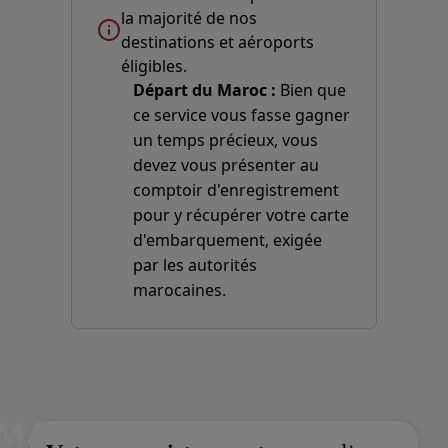
la majorité de nos
destinations et aéroports
éligibles.
Départ du Maroc :
Bien que
ce service vous fasse gagner
un temps précieux, vous
devez vous présenter au
comptoir d'enregistrement
pour y récupérer votre carte
d'embarquement, exigée
par les autorités
marocaines.
Open in a new window
Open in a new window
Open in a new window