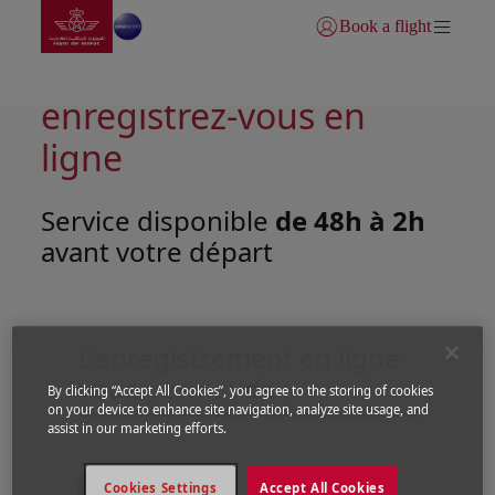
Aller à la page accueil
Saut au contenu principal
Book a flight
Se connecter | S’inscrire)
Prenez de l'avance et
enregistrez-vous en
ligne
Service disponible
de 48h à 2h
avant votre départ
L'enregistrement en ligne
vous permet de :
By clicking “Accept All Cookies”, you agree to the storing of cookies
on your device to enhance site navigation, analyze site usage, and
assist in our marketing efforts.
Cookies Settings
Accept All Cookies