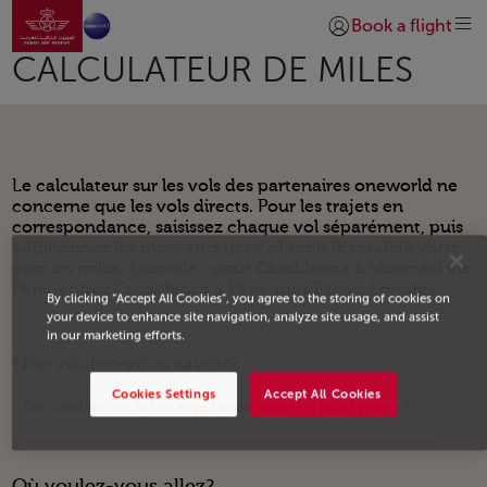
Aller à la page accueil
Saut au contenu principal
Book a flight
Se connecter | S’insc
CALCULATEUR DE MILES
Le calculateur sur les vols des partenaires oneworld ne
concerne que les vols directs. Pour les trajets en
correspondance, saisissez chaque vol séparément, puis
additionnez les montants pour obtenir le total de votre
gain en miles. Exemple : pour Casablanca à Montréal via
Paris, entrez Casablanca à Paris, puis Paris à Londres.
By clicking “Accept All Cookies”, you agree to the storing of cookies on
your device to enhance site navigation, analyze site usage, and assist
in our marketing efforts.
Que voulez-vous savoir?
Cookies Settings
Accept All Cookies
De combien de miles ai-je besoin pour un billet prime ?
Où voulez-vous allez?