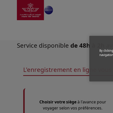
Aller à la page accue
Saut au contenu principal
Réservation
|
Highlights
|
S'enregistrer en ligne
Prenez de l'avance et enr
Service disponible
de 48h à 2h
av
By clickin
navigation
L'enregistrement en ligne vous
Choisir votre siège
à l'avance pour
voyager selon vos préférences.