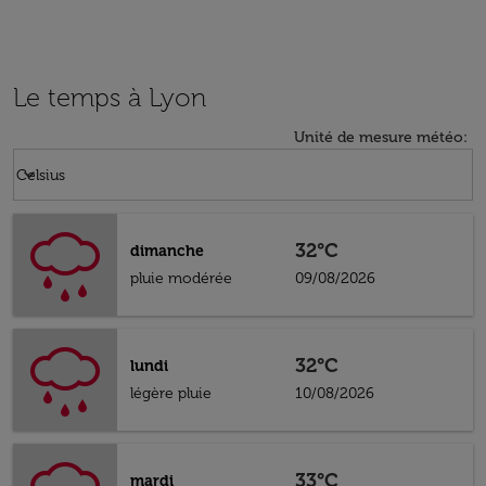
Le temps à Lyon
Unité de mesure météo
:
Weather unit option Celsius Selected
keyboard_arrow_down
Celsius
32°C
dimanche
pluie modérée
09/08/2026
32°C
lundi
légère pluie
10/08/2026
33°C
mardi