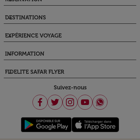
keyboard_arrow_down
DESTINATIONS
keyboard_arrow_down
EXPÉRIENCE VOYAGE
keyboard_arrow_down
INFORMATION
keyboard_arrow_down
FIDELITE SAFAR FLYER
keyboard_arrow_down
Suivez-nous