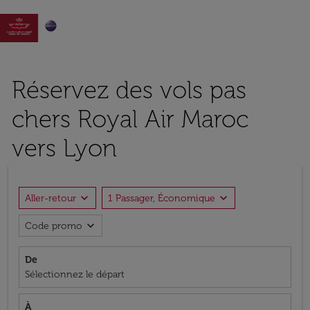

Réservez des vols pas
chers Royal Air Maroc
vers Lyon
expand_more
expand_more
Aller-retour
1 Passager, Économique
expand_more
Code promo
De
Sélectionnez le départ
À