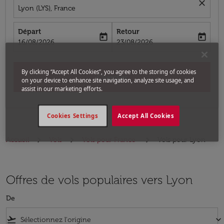
close
Lyon (LYS), France
Départ
Retour
today
today
fc-booking-departure-date-aria-label
fc-booking-return-date-aria-label
16/08/2026
23/08/2026
By clicking “Accept All Cookies”, you agree to the storing of cookies
Chercher
on your device to enhance site navigation, analyze site usage, and
assist in our marketing efforts.
Cookies Settings
Accept All Cookies
Accueil
Vols
Vols pour France
Vols pour Lyon
Offres de vols populaires vers Lyon
De
flight_takeoff
keyboard_arrow_down