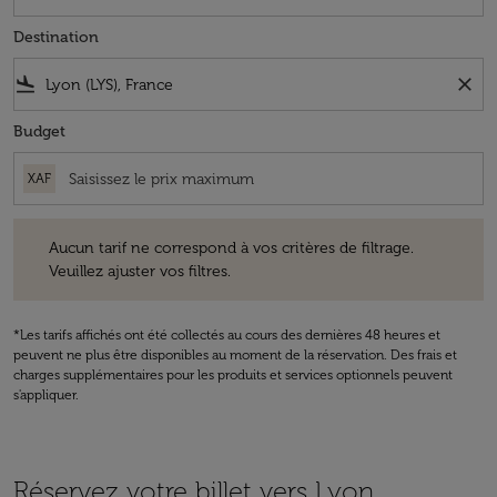
Destination
flight_land
close
Budget
XAF
Aucun tarif ne correspond à vos critères de filtrage. Veuillez ajuster v
Aucun tarif ne correspond à vos critères de filtrage.
Veuillez ajuster vos filtres.
*Les tarifs affichés ont été collectés au cours des dernières 48 heures et
peuvent ne plus être disponibles au moment de la réservation. Des frais et
charges supplémentaires pour les produits et services optionnels peuvent
s'appliquer.
Réservez votre billet vers Lyon