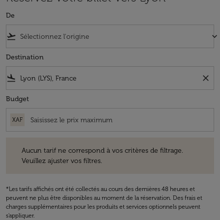
De
flight_takeoff
keyboard_arrow_down
Destination
flight_land
close
Budget
XAF
Aucun tarif ne correspond à vos critères de filtrage. Veuillez ajuster v
Aucun tarif ne correspond à vos critères de filtrage.
Veuillez ajuster vos filtres.
*Les tarifs affichés ont été collectés au cours des dernières 48 heures et
peuvent ne plus être disponibles au moment de la réservation. Des frais et
charges supplémentaires pour les produits et services optionnels peuvent
s'appliquer.