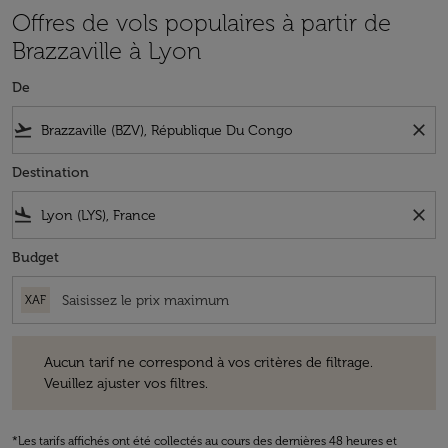
Offres de vols populaires à partir de
Brazzaville à Lyon
De
flight_takeoff
close
Destination
flight_land
close
Budget
XAF
Aucun tarif ne correspond à vos critères de filtrage. Veuillez ajuster v
Aucun tarif ne correspond à vos critères de filtrage.
Veuillez ajuster vos filtres.
*Les tarifs affichés ont été collectés au cours des dernières 48 heures et