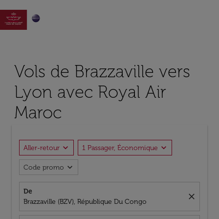

Vols de Brazzaville vers
Lyon avec Royal Air
Maroc
expand_more
expand_more
Aller-retour
1 Passager, Économique
expand_more
Code promo
De
close
Brazzaville (BZV), République Du Congo