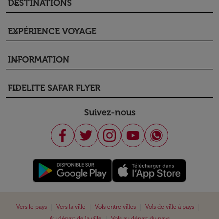
DESTINATIONS
keyboard_arrow_down
EXPÉRIENCE VOYAGE
keyboard_arrow_down
INFORMATION
keyboard_arrow_down
FIDELITE SAFAR FLYER
keyboard_arrow_down
Suivez-nous
|
|
|
|
Vers le pays
Vers la ville
Vols entre villes
Vols de ville à pays
|
Au départ de la ville
Vols au départ du pays