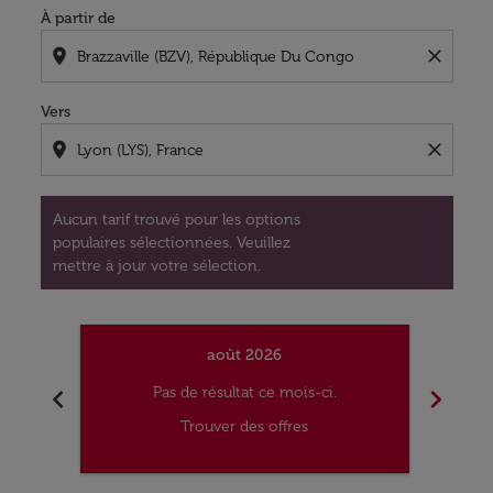
À partir de
location_on
close
Vers
location_on
close
Aucun tarif trouvé pour les options
populaires sélectionnées. Veuillez
mettre à jour votre sélection.
août 2026
chevron_left
chevron_right
Pas de résultat ce mois-ci.
Trouver des offres