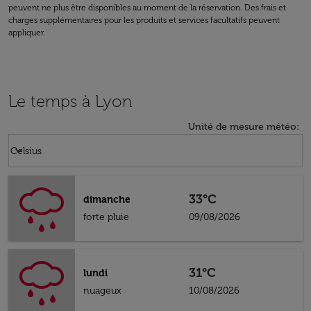
peuvent ne plus être disponibles au moment de la réservation. Des frais et
charges supplémentaires pour les produits et services facultatifs peuvent
appliquer.
Le temps à Lyon
Unité de mesure météo
:
Weather unit option Celsius Selected
keyboard_arrow_down
Celsius
33°C
dimanche
forte pluie
09/08/2026
31°C
lundi
nuageux
10/08/2026