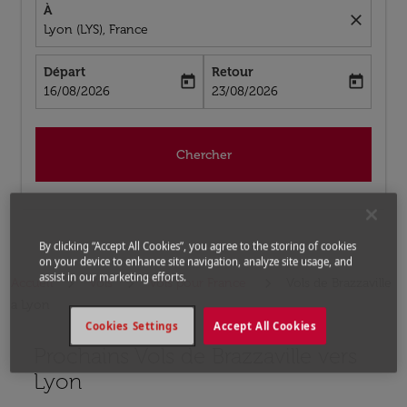
À
close
Lyon (LYS), France
Départ
Retour
today
today
fc-booking-departure-date-aria-label
fc-booking-return-date-aria-label
16/08/2026
23/08/2026
Chercher
By clicking “Accept All Cookies”, you agree to the storing of cookies
on your device to enhance site navigation, analyze site usage, and
assist in our marketing efforts.
Accueil
Vols
Vols pour France
Vols de Brazzaville
a Lyon
Cookies Settings
Accept All Cookies
Prochains Vols de Brazzaville vers
Aucun tarif trouvé pour les options populaires sélectio
Lyon