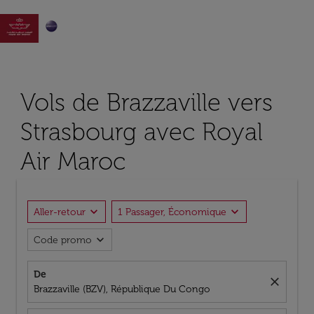

Vols de Brazzaville vers
Strasbourg avec Royal
Air Maroc
expand_more
expand_more
Aller-retour
1 Passager, Économique
expand_more
Code promo
De
close
Brazzaville (BZV), République Du Congo