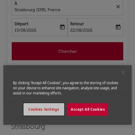
À
close
Strasbourg (SXB), France
Départ
Retour
today
today
fc-booking-departure-date-aria-label
fc-booking-return-date-aria-label
15/08/2026
22/08/2026
Chercher
By clicking “Accept All Cookies”, you agree to the storing of cookies
on your device to enhance site navigation, analyze site usage, and
assist in our marketing efforts.
Accueil
Vols
Vols pour France
Vols de Brazzaville
a Strasbourg
Cookies Settings
Accept All Cookies
Prochains Vols de Brazzaville vers
Aucun tarif trouvé pour les options populaires sélectio
Strasbourg