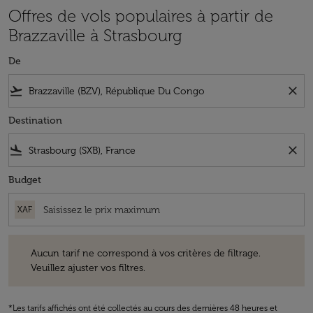
Offres de vols populaires à partir de
Brazzaville à Strasbourg
De
flight_takeoff
close
Destination
flight_land
close
Budget
XAF
Aucun tarif ne correspond à vos critères de filtrage. Veuillez ajuster v
Aucun tarif ne correspond à vos critères de filtrage.
Veuillez ajuster vos filtres.
*Les tarifs affichés ont été collectés au cours des dernières 48 heures et