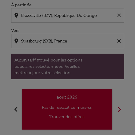
À partir de
location_on
close
Vers
location_on
close
Aucun tarif trouvé pour les options
populaires sélectionnées. Veuillez
mettre à jour votre sélection.
août 2026
chevron_left
chevron_right
Pas de résultat ce mois-ci.
Trouver des offres