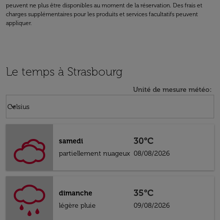
peuvent ne plus être disponibles au moment de la réservation. Des frais et
charges supplémentaires pour les produits et services facultatifs peuvent
appliquer.
Le temps à Strasbourg
Unité de mesure météo
:
Weather unit option Celsius Selected
keyboard_arrow_down
Celsius
30°C
samedi
partiellement nuageux
08/08/2026
35°C
dimanche
légère pluie
09/08/2026