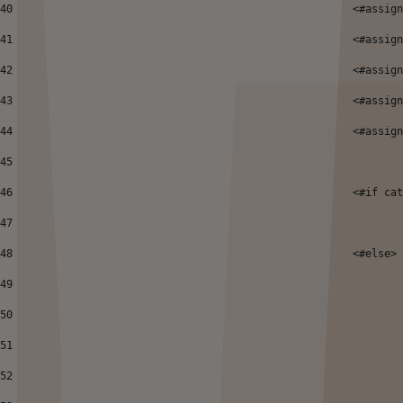
40
							<#
41
							<
42
							<#
43
							<#a
44
							<#
45
46
							<#if
47
48
							<#else> 
49
50
51
52