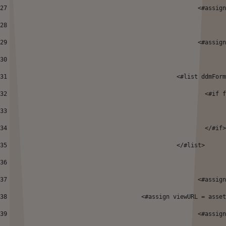
27
							<
28
29
							<#a
30
31
						  <#list ddm
32
							 
33
34
							  </#if
35
						  </#list> 
36
37
							<
38
      				<#assign viewURL
39
 							<