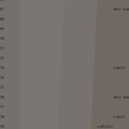
67
							<#
68
69
70
71
72
73
							</#if> 
74
75
76
							<#
77
78
							</#if> 
79