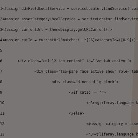
1
<#assign ddmFieldLocalService = serviceLocator.findService("com
2
<#assign assetCategoryLocalService = serviceLocator.findService
3
<#assign currentUrl = themeDisplay.getURLCurrent()> 
4
<#assign catId = currentUrl?matches('.*[?&]categoryId=([0-9]+).
5
6
	<div class="col-12 tab-content" id="faq-tab-content">  
7
		<div class="tab-pane fade active show" role="ta
8
			<div class="d-none d-lg-block"> 
9
				<#if catId == ""> 
10
					<h3><@liferay.language
11
				<#else> 
12
					<#assign category = 
13
					<h3><@liferay.languag