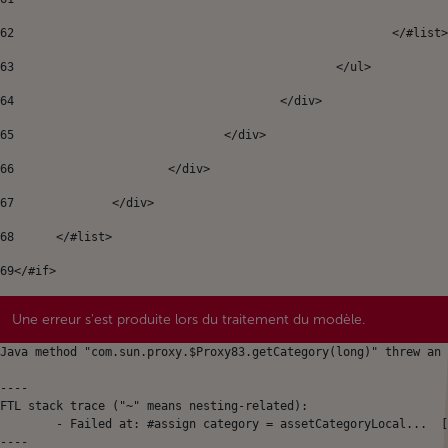
62
							</#list
63
						</ul> 
64
					</div>	 
65
				</div> 
66
			</div> 
67
		</div>	 
68
	</#list> 
69
</#if> 
Une erreur s'est produite lors du traitement du modèle.
Java method "com.sun.proxy.$Proxy83.getCategory(long)" threw an 
----

FTL stack trace ("~" means nesting-related):

	- Failed at: #assign category = assetCategoryLocal...  [in template "64899143380625#20119#49671" at line 12, column 41]

----