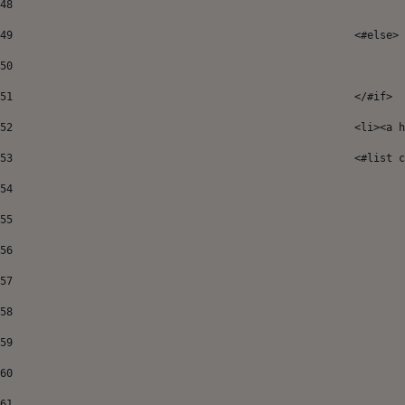
48
49
							<#else> 
50
51
52
							<
53
							<#
54
55
56
57
58
59
60
61