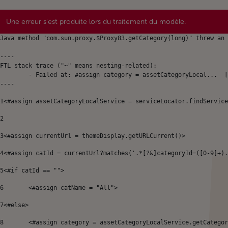
Une erreur s'est produite lors du traitement du modèle.
Java method "com.sun.proxy.$Proxy83.getCategory(long)" threw an 
----

FTL stack trace ("~" means nesting-related):

	- Failed at: #assign category = assetCategoryLocal...  [in template "64899143380625#20119#49696" at line 8, column 9]

----
1
<#assign assetCategoryLocalService = serviceLocator.findService
2
3
<#assign currentUrl = themeDisplay.getURLCurrent()> 
4
<#assign catId = currentUrl?matches('.*[?&]categoryId=([0-9]+).
5
<#if catId == ""> 
6
	<#assign catName = "All"> 
7
<#else> 
8
	<#assign category = assetCategoryLocalService.getCatego