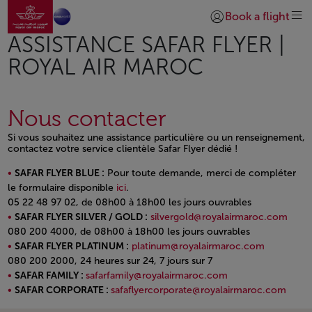
Aller à la page accueil
Saut au contenu principal
Book a flight
Se connecter | S’insc
ASSISTANCE SAFAR FLYER |
ROYAL AIR MAROC
Nous contacter
Si vous souhaitez une assistance particulière ou un renseignement,
contactez votre service clientèle Safar Flyer dédié !
SAFAR FLYER BLUE :
Pour toute demande, merci de compléter
le formulaire disponible
ici
.
05 22 48 97 02, de 08h00 à 18h00 les jours ouvrables
SAFAR FLYER SILVER / GOLD :
silvergold@royalairmaroc.com
080 200 4000, de 08h00 à 18h00 les jours ouvrables
SAFAR FLYER PLATINUM :
platinum@royalairmaroc.com
080 200 2000, 24 heures sur 24, 7 jours sur 7
SAFAR FAMILY :
safarfamily@royalairmaroc.com
SAFAR CORPORATE :
safaflyercorporate@royalairmaroc.com
Open in a new window