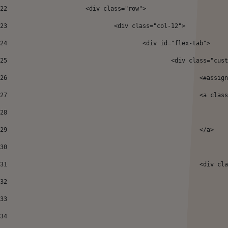
22
			<div class="row"> 
23
				<div class="col-12"> 
24
					<div id="flex-tab"> 
25
						<div class="
26
27
							<
28
29
							</a> 
30
31
							<
32
33
34