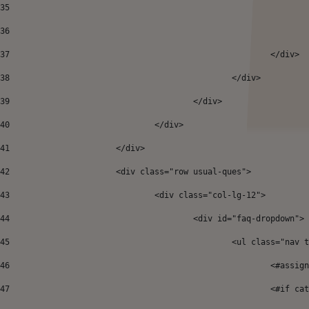
35
36
37
38
						</div> 
39
					</div> 
40
				</div> 
41
			</div>				 
42
			<div class="row usual-ques"> 
43
				<div class="col-lg-12"> 
44
					<div id="faq-dropdown"> 
45
						<ul class="
46
							<#
47
							<#if