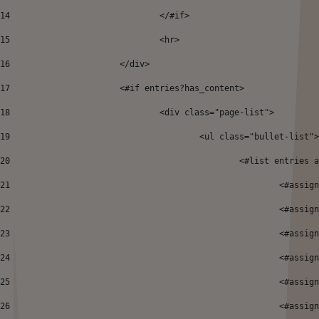
14
				</#if>		 
15
				<hr> 
16
			</div> 
17
			<#if entries?has_content> 
18
				<div class="page-list"> 
19
					<ul class="bullet-list"
20
						<#list entrie
21
							<#
22
							<
23
							<
24
							<
25
							<#
26
							<