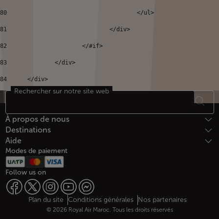
80
					</ul> 
81
				</div> 
82
			</#if> 
83
		</div> 
84
	</div> 
Rechercher sur notre site web
Bas de page Plan du site
À propos de nous
Destinations
Aide
Modes de paiement
Follow us on
Web map links
$Title.getData()
Plan du site
Conditions générales
Nos partenaires
© 2026 Royal Air Maroc. Tous les droits réservés