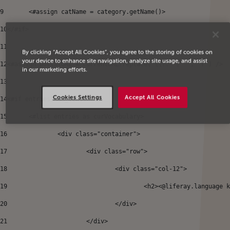
9
	<#assign catName = category.getName()> 
10
</#if> 
11
By clicking “Accept All Cookies”, you agree to the storing of cookies on
your device to enhance site navigation, analyze site usage, and assist
12
<#assign portalURL = currentURL?replace("\\?.*", "", "r") /> 
in our marketing efforts.
13
Cookies Settings
Accept All Cookies
14
<#if entries?has_content> 
15
	<#list entries as curVocabulary> 
16
		<div class="container"> 
17
			<div class="row"> 
18
				<div class="col-12"> 
19
					<h2><@liferay.languag
20
				</div> 
21
			</div> 