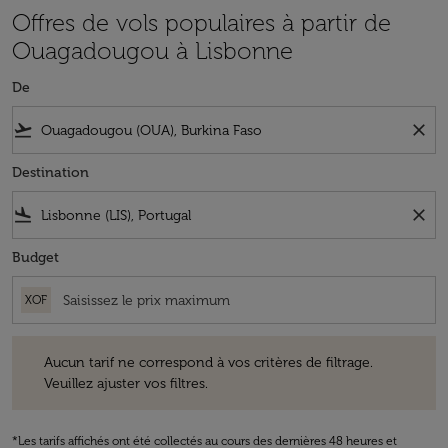
Offres de vols populaires à partir de
Ouagadougou à Lisbonne
De
flight_takeoff
close
Destination
flight_land
close
Budget
XOF
Aucun tarif ne correspond à vos critères de filtrage. Veuillez ajuster v
Aucun tarif ne correspond à vos critères de filtrage.
Veuillez ajuster vos filtres.
*Les tarifs affichés ont été collectés au cours des dernières 48 heures et