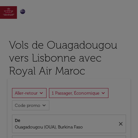

Vols de Ouagadougou
vers Lisbonne avec
Royal Air Maroc
expand_more
expand_more
Aller-retour
1 Passager, Économique
expand_more
Code promo
De
close
Ouagadougou (OUA), Burkina Faso