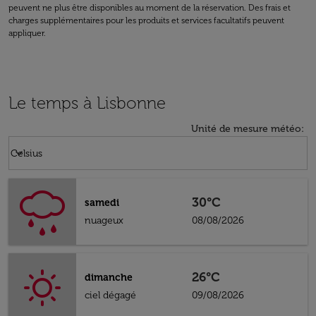
peuvent ne plus être disponibles au moment de la réservation. Des frais et
charges supplémentaires pour les produits et services facultatifs peuvent
appliquer.
Le temps à Lisbonne
Unité de mesure météo
:
Weather unit option Celsius Selected
keyboard_arrow_down
Celsius
30°C
samedi
nuageux
08/08/2026
26°C
dimanche
ciel dégagé
09/08/2026