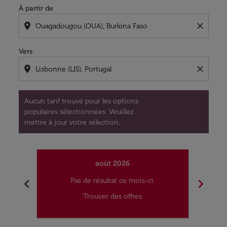
À partir de
location_on
close
Vers
location_on
close
Aucun tarif trouvé pour les options
populaires sélectionnées. Veuillez
mettre à jour votre sélection.
août 2026
chevron_left
chevron_right
Pas de résultat ce mois-ci.
Trouver des offres