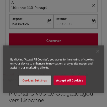
À
close
Lisbonne (LIS), Portugal
Départ
Retour
today
today
fc-booking-departure-date-aria-label
fc-booking-return-date-aria-label
15/08/2026
22/08/2026
Chercher
By clicking “Accept All Cookies”, you agree to the storing of cookies
on your device to enhance site navigation, analyze site usage, and
assist in our marketing efforts.
Accueil
Vols
Vols pour Portugal
Vols de
Ouagadougou a Lisbonne
Cookies Settings
Accept All Cookies
Prochains Vols de Ouagadougou
Aucun tarif trouvé pour les options populaires sélectio
vers Lisbonne