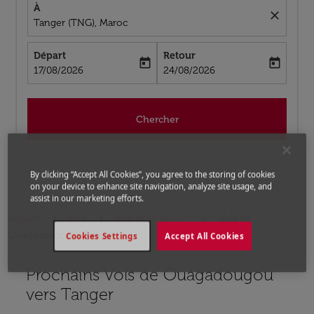
À
close
Tanger (TNG), Maroc
Départ
Retour
today
today
fc-booking-departure-date-aria-label
fc-booking-return-date-aria-label
17/08/2026
24/08/2026
Chercher
By clicking “Accept All Cookies”, you agree to the storing of cookies
on your device to enhance site navigation, analyze site usage, and
assist in our marketing efforts.
Accueil
Vols
Vols pour Maroc
Vols de
Ouagadougou a Tanger
Cookies Settings
Accept All Cookies
Prochains Vols de Ouagadougou
Aucun tarif trouvé pour les options populaires sélectio
vers Tanger