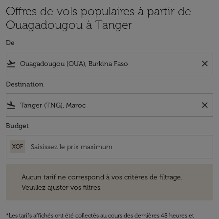
Offres de vols populaires à partir de
Ouagadougou à Tanger
De
flight_takeoff
close
Destination
flight_land
close
Budget
XOF
Aucun tarif ne correspond à vos critères de filtrage. Veuillez ajuster v
Aucun tarif ne correspond à vos critères de filtrage.
Veuillez ajuster vos filtres.
*Les tarifs affichés ont été collectés au cours des dernières 48 heures et