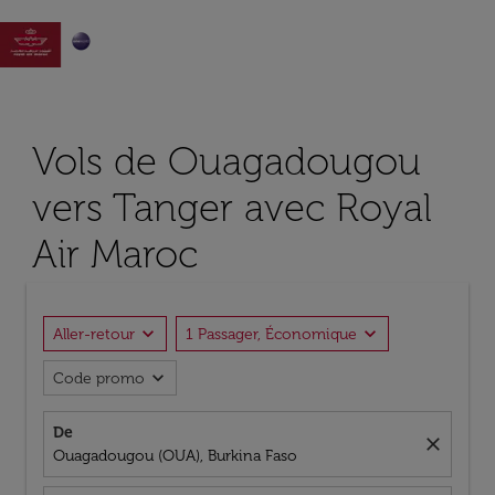

Vols de Ouagadougou
vers Tanger avec Royal
Air Maroc
expand_more
expand_more
Aller-retour
1 Passager, Économique
expand_more
Code promo
De
close
Ouagadougou (OUA), Burkina Faso