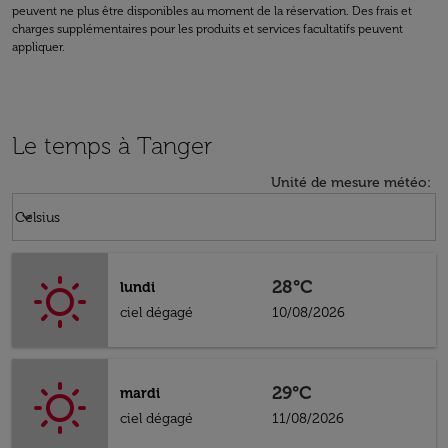
peuvent ne plus être disponibles au moment de la réservation. Des frais et
charges supplémentaires pour les produits et services facultatifs peuvent
appliquer.
Le temps à Tanger
Unité de mesure météo
:
Weather unit option Celsius Selected
keyboard_arrow_down
Celsius
28°C
lundi
ciel dégagé
10/08/2026
29°C
mardi
ciel dégagé
11/08/2026