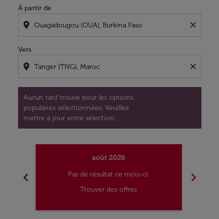
À partir de
location_on
close
Vers
location_on
close
Aucun tarif trouvé pour les options
populaires sélectionnées. Veuillez
mettre à jour votre sélection.
août 2026
chevron_left
chevron_right
Pas de résultat ce mois-ci.
Trouver des offres