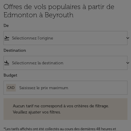
Offres de vols populaires à partir de
Edmonton à Beyrouth
De
flight_takeoff
keyboard_arrow_down
Destination
flight_land
keyboard_arrow_down
Budget
CAD
Aucun tarif ne correspond à vos critères de filtrage. Veuillez ajuster v
Aucun tarif ne correspond à vos critères de filtrage.
Veuillez ajuster vos filtres.
*Les tarifs affichés ont été collectés au cours des dernières 48 heures et