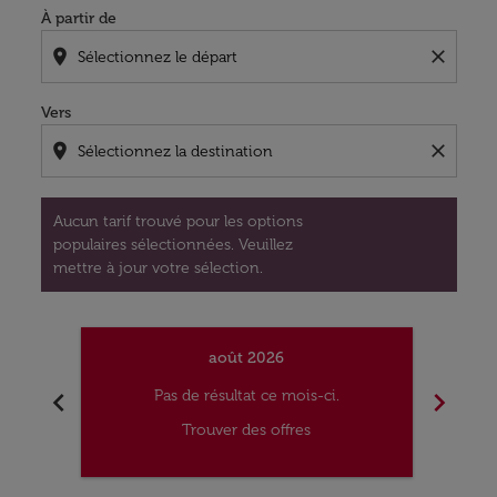
À partir de
location_on
close
Vers
location_on
close
Aucun tarif trouvé pour les options
populaires sélectionnées. Veuillez
mettre à jour votre sélection.
août 2026
chevron_left
chevron_right
Pas de résultat ce mois-ci.
Trouver des offres