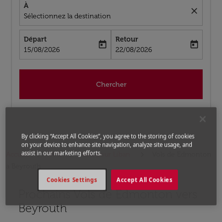
À
close
Sélectionnez la destination
Départ
Retour
today
today
fc-booking-departure-date-aria-label
fc-booking-return-date-aria-label
15/08/2026
22/08/2026
Chercher
By clicking “Accept All Cookies”, you agree to the storing of cookies
on your device to enhance site navigation, analyze site usage, and
assist in our marketing efforts.
Accueil
Vols
Vols pour Liban
Vols de Edmonton
a Beyrouth
Cookies Settings
Accept All Cookies
Prochains Vols de Edmonton vers
Aucun tarif trouvé pour les options populaires sélectio
Beyrouth