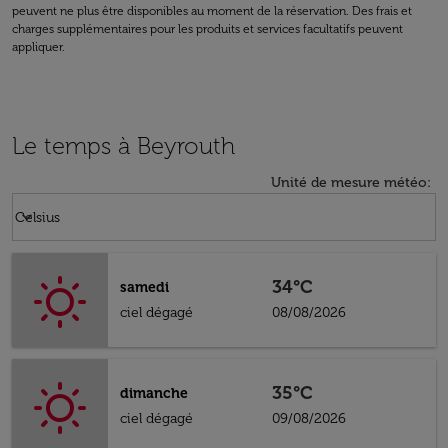
peuvent ne plus être disponibles au moment de la réservation. Des frais et
charges supplémentaires pour les produits et services facultatifs peuvent
appliquer.
Le temps à Beyrouth
Unité de mesure météo
:
Weather unit option Celsius Selected
keyboard_arrow_down
Celsius
34°C
samedi
ciel dégagé
08/08/2026
35°C
dimanche
ciel dégagé
09/08/2026