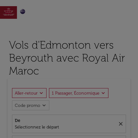

Vols d'Edmonton vers
Beyrouth avec Royal Air
Maroc
expand_more
expand_more
Aller-retour
1 Passager, Économique
expand_more
Code promo
De
close
Sélectionnez le départ