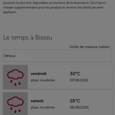
peuvent ne plus être disponibles au moment de la réservation. Des frais et
charges supplémentaires pour les produits et services facultatifs peuvent
appliquer.
Le temps à Bissau
Unité de mesure météo
:
Weather unit option Celsius Selected
keyboard_arrow_down
Celsius
30°C
vendredi
pluie modérée
07/08/2026
28°C
samedi
pluie modérée
08/08/2026