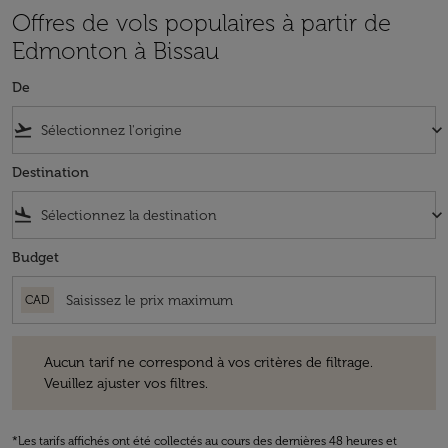
Offres de vols populaires à partir de
Edmonton à Bissau
De
flight_takeoff
keyboard_arrow_down
Destination
flight_land
keyboard_arrow_down
Budget
CAD
Aucun tarif ne correspond à vos critères de filtrage. Veuillez ajuster v
Aucun tarif ne correspond à vos critères de filtrage.
Veuillez ajuster vos filtres.
*Les tarifs affichés ont été collectés au cours des dernières 48 heures et