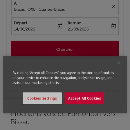
À
close
Bissau (OXB), Guinée-Bissau
Départ
Retour
today
today
fc-booking-departure-date-aria-label
fc-booking-return-date-aria-label
14/08/2026
21/08/2026
Chercher
By clicking “Accept All Cookies”, you agree to the storing of cookies
on your device to enhance site navigation, analyze site usage, and
assist in our marketing efforts.
Accueil
Vols
Vols pour Guinée-Bissau
Vols de
Edmonton a Bissau
Cookies Settings
Accept All Cookies
Prochains Vols de Edmonton vers
Aucun tarif trouvé pour les options populaires sélectio
Bissau