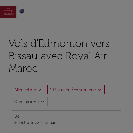

Vols d'Edmonton vers
Bissau avec Royal Air
Maroc
expand_more
expand_more
Aller-retour
1 Passager, Économique
expand_more
Code promo
De
Sélectionnez le départ