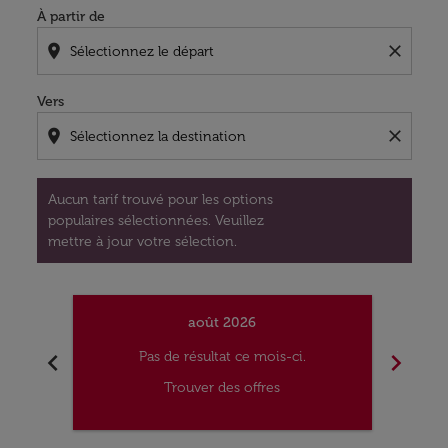
À partir de
location_on
close
Vers
location_on
close
Aucun tarif trouvé pour les options
populaires sélectionnées. Veuillez
mettre à jour votre sélection.
août 2026
chevron_left
chevron_right
Pas de résultat ce mois-ci.
Trouver des offres