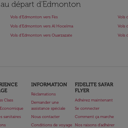
s au départ d'Edmonton
Vols d'Edmonton vers Fès
Vols 
Vols d'Edmonton vers Al Hoceïma
Vols 
Vols d'Edmonton vers Ouarzazate
Vols 
RIENCE
INFORMATION
FIDELITE SAFAR
AGE
FLYER
Réclamations
ss Class
Adhérez maintenant
Demander une
e Economique
assistance spéciale
Se connecter
s sanitaires
Nous contacter
Comment ça marche
lons
Conditions de voyage
Nos raisons d'adhérer