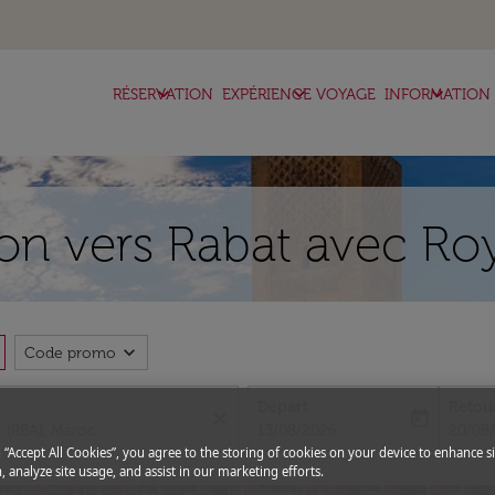
keyboard_arrow_down
keyboard_arrow_down
keyboard_arrow_down
RÉSERVATION
EXPÉRIENCE VOYAGE
INFORMATION
n vers Rabat avec Roy
expand_more
Code promo
Départ
Retou
close
today
fc-booking-departure-date-aria-l
fc-boo
13/08/2026
20/08
g “Accept All Cookies”, you agree to the storing of cookies on your device to enhance si
, analyze site usage, and assist in our marketing efforts.