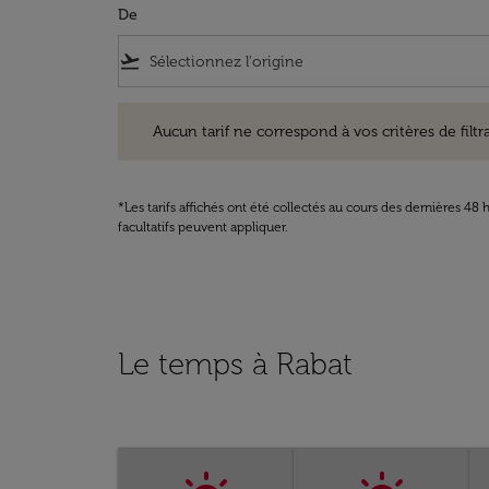
De
flight_takeoff
Aucun tarif ne correspond à vos critères de filtrage. Ve
Aucun tarif ne correspond à vos critères de filtrag
*Les tarifs affichés ont été collectés au cours des dernières 4
facultatifs peuvent appliquer.
Le temps à Rabat