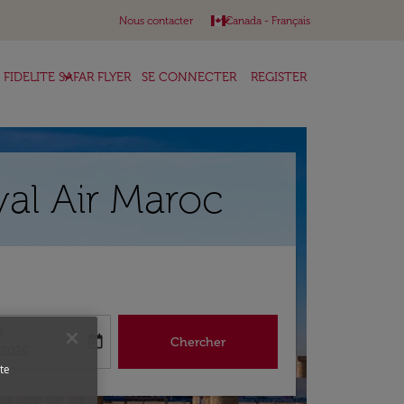
keyboard_arrow_down
Nous contacter
Canada
-
Français
keyboard_arrow_down
FIDELITE SAFAR FLYER
SE CONNECTER
REGISTER
al Air Maroc
r
today
Chercher
abel
king-return-date-aria-label
/2026
te