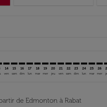
imer. Trouver des offres
sclaimer. Trouver des offres
s-disclaimer. Trouver des offres
ffers-disclaimer. Trouver des offres
ew-offers-disclaimer. Trouver des offres
mp-view-offers-disclaimer. Trouver des offres
A: cmp-view-offers-disclaimer. Trouver des offres
G–RBA: cmp-view-offers-disclaimer. Trouver des offres
YEG–RBA: cmp-view-offers-disclaimer. Trouver des offres
YEG–RBA: cmp-view-offers-disclaimer. Trouver des off
YEG–RBA: cmp-view-offers-disclaimer. Trouver de
YEG–RBA: cmp-view-offers-disclaimer. Trouve
YEG–RBA: cmp-view-offers-disclaimer. Tr
YEG–RBA: cmp-view-offers-disclaimer
YEG–RBA: cmp-view-offers-discla
YEG–RBA: cmp-view-offers-d
YEG–RBA: cmp-view-offe
YEG–RBA: cmp-view-
YEG–RBA: cmp-v
YEG–RBA: c
YEG–R
Y
3
14
15
16
17
18
19
20
21
22
23
24
25
26
u
ven
sam
dim
lun
mar
mer
jeu
ven
sam
dim
lun
mar
mer
j
à partir de Edmonton à Rabat