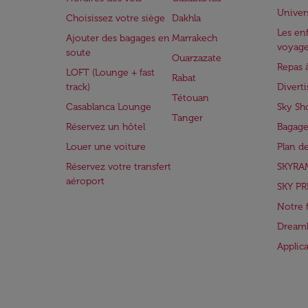
Univer
Choisissez votre siège
Dakhla
Les enf
Ajouter des bagages en
Marrakech
voyag
soute
Ouarzazate
Repas 
LOFT (Lounge + fast
Rabat
track)
Divert
Tétouan
Casablanca Lounge
Sky Sh
Tanger
Réservez un hôtel
Bagage
Louer une voiture
Plan d
Réservez votre transfert
SKYRA
aéroport
SKY PR
Notre 
Dreaml
Applic