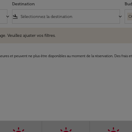
Destination
Bud
keyboard_arrow_down
flight_land
keyboard_arrow_down
C
uillez ajuster vos filtres.
e. Veuillez ajuster vos filtres.
8 heures et peuvent ne plus être disponibles au moment de la réservation. Des frais e