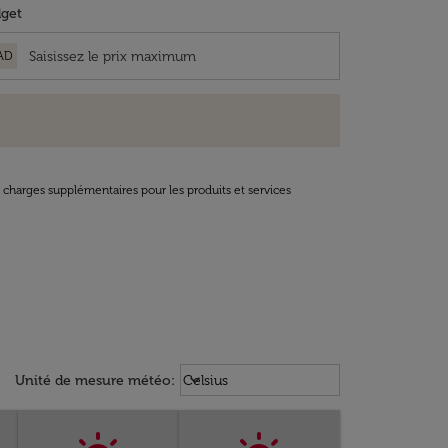
get
AD
t charges supplémentaires pour les produits et services
Weather unit option Celsius Select
keyboard_arrow_down
Unité de mesure météo
:
Celsius