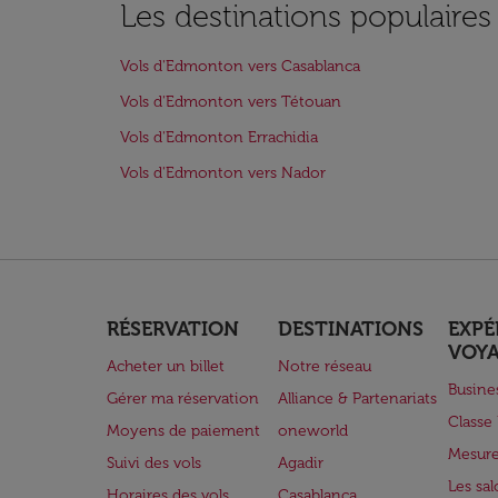
Les destinations populaire
Vols d'Edmonton vers Casablanca
Vols d'Edmonton vers Tétouan
Vols d'Edmonton Errachidia
Vols d'Edmonton vers Nador
RÉSERVATION
DESTINATIONS
EXPÉ
VOY
Acheter un billet
Notre réseau
Busine
Gérer ma réservation
Alliance & Partenariats
Class
Moyens de paiement
oneworld
Mesure
Suivi des vols
Agadir
Les sa
Horaires des vols
Casablanca