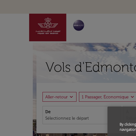
Vols d'Edmonto
expand_more
expand_more
Aller-retour
1 Passager, Économique
De
À
By clickin
navigation