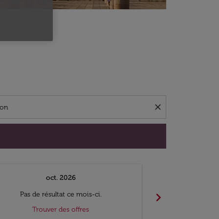
close
oct. 2026
n
chevron_right
Pas de résultat ce mois-ci.
Pas de ré
Trouver des offres
Trouv