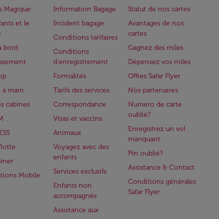
s Magique
Information Bagage
Statut de nos cartes
ants et le
Incident bagage
Avantages de nos
e
cartes
Conditions tarifaires
à bord
Gagnez des miles
Conditions
issement
d'enregistrement
Dépensez vos miles
op
Formalités
Offres Safar Flyer
 à main
Tarifs des services
Nos partenaires
es cabines
Correspondance
Numéro de carte
oublié?
M
Visas et vaccins
Enregistrez un vol
ESS
Animaux
manquant
flotte
Voyagez avec des
Pin oublié?
enfants
iner
Assistance & Contact
Services exclusifs
ations Mobile
Conditions générales
Enfants non
Safar Flyer
accompagnés
Assistance aux