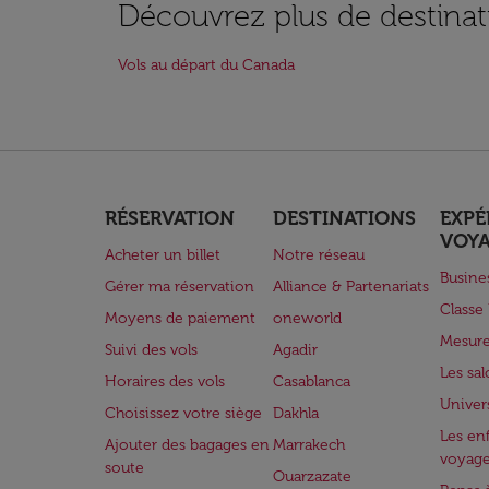
Découvrez plus de destinat
Vols au départ du Canada
RÉSERVATION
DESTINATIONS
EXPÉ
VOY
Acheter un billet
Notre réseau
Busine
Gérer ma réservation
Alliance & Partenariats
Class
Moyens de paiement
oneworld
Mesure
Suivi des vols
Agadir
Les sa
Horaires des vols
Casablanca
Univer
Choisissez votre siège
Dakhla
Les enf
Ajouter des bagages en
Marrakech
voyag
soute
Ouarzazate