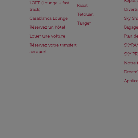
Repas 
LOFT (Lounge + fast
Rabat
track)
Divert
Tétouan
Casablanca Lounge
Sky Sh
Tanger
Réservez un hôtel
Bagage
Louer une voiture
Plan d
Réservez votre transfert
SKYRA
aéroport
SKY PR
Notre 
Dreaml
Applic