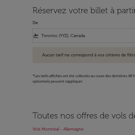
Réservez votre billet à par
De
flight_takeoff
Aucun tarif ne correspond à vos critères de filtrage. Ve
Aucun tarif ne correspond à vos critères de filtrag
*Les tarifs affichés ont été collectés au cours des dernières 4
optionnels peuvent s'appliquer.
Toutes nos offres de vols d
Vols Montréal - Allemagne