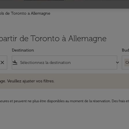
ols de Toronto a Allemagne
 partir de Toronto à Allemagne
Destination
Bud
close
flight_land
keyboard_arrow_down
C
uillez ajuster vos filtres.
e. Veuillez ajuster vos filtres.
8 heures et peuvent ne plus être disponibles au moment de la réservation. Des frais e