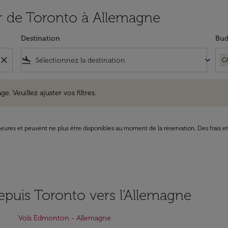
tir de Toronto à Allemagne
Destination
Bud
close
flight_land
keyboard_arrow_down
C
uillez ajuster vos filtres.
e. Veuillez ajuster vos filtres.
8 heures et peuvent ne plus être disponibles au moment de la réservation. Des frais e
epuis Toronto vers l'Allemagne
Vols Edmonton - Allemagne