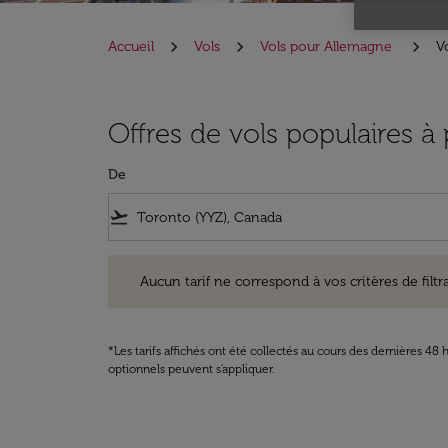
Accueil
Vols
Vols pour Allemagne
V
Offres de vols populaires à
De
flight_takeoff
Aucun tarif ne correspond à vos critères de filtrage. Ve
Aucun tarif ne correspond à vos critères de filtrag
*Les tarifs affichés ont été collectés au cours des dernières 4
optionnels peuvent s'appliquer.