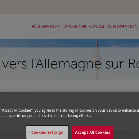
keyboard_arrow_down
keyboard_arrow_down
keyboard_arrow_down
RÉSERVATION
EXPÉRIENCE VOYAGE
INFORMATION
 vers l'Allemagne sur R
expand_more
Code promo
Départ
Reto
g “Accept All Cookies”, you agree to the storing of cookies on your device to enhance si
today
fc-booking-departure-date-aria-l
fc-bo
, analyze site usage, and assist in our marketing efforts.
16/08/2026
23/0
Cookies Settings
Accept All Cookies