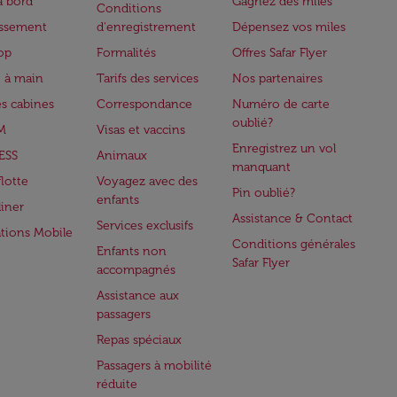
à bord
Gagnez des miles
Conditions
issement
d'enregistrement
Dépensez vos miles
op
Formalités
Offres Safar Flyer
 à main
Tarifs des services
Nos partenaires
es cabines
Correspondance
Numéro de carte
oublié?
M
Visas et vaccins
Enregistrez un vol
ESS
Animaux
manquant
flotte
Voyagez avec des
Pin oublié?
enfants
iner
Assistance & Contact
Services exclusifs
ations Mobile
Conditions générales
Enfants non
Safar Flyer
accompagnés
Assistance aux
passagers
Repas spéciaux
Passagers à mobilité
réduite