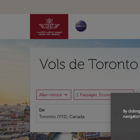
Vols de Toronto
expand_more
expand_more
Aller-retour
1 Passager, Économique
De
À
By clickin
close
navigation