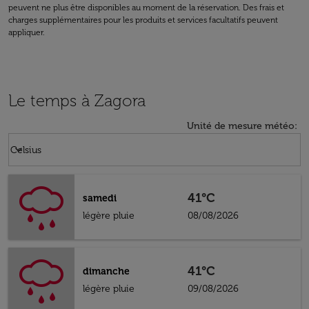
peuvent ne plus être disponibles au moment de la réservation. Des frais et
charges supplémentaires pour les produits et services facultatifs peuvent
appliquer.
Le temps à Zagora
Unité de mesure météo
:
Weather unit option Celsius Selected
keyboard_arrow_down
Celsius
41°C
samedi
légère pluie
08/08/2026
41°C
dimanche
légère pluie
09/08/2026