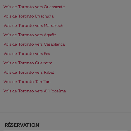
Vols de Toronto vers Ouarzazate
Vols de Toronto Errachidia
Vols de Toronto vers Marrakech
Vols de Toronto vers Agadir
Vols de Toronto vers Casablanca
Vols de Toronto vers Fès
Vols de Toronto Guelmim
Vols de Toronto vers Rabat
Vols de Toronto Tan-Tan
Vols de Toronto vers Al Hoceïma
RÉSERVATION
keyboard_arrow_down