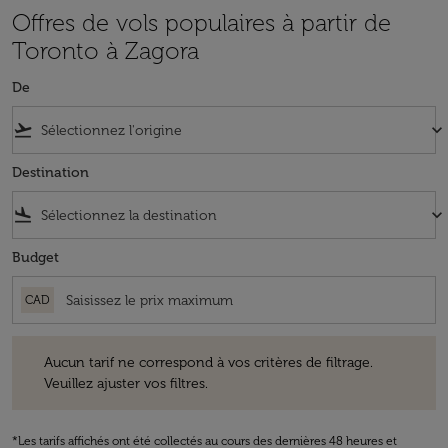
Offres de vols populaires à partir de
Toronto à Zagora
De
flight_takeoff
keyboard_arrow_down
Destination
flight_land
keyboard_arrow_down
Budget
CAD
Aucun tarif ne correspond à vos critères de filtrage. Veuillez ajuster v
Aucun tarif ne correspond à vos critères de filtrage.
Veuillez ajuster vos filtres.
*Les tarifs affichés ont été collectés au cours des dernières 48 heures et