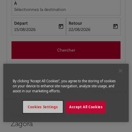
À
Sélectionnez la destination
Départ
Retour
today
today
fc-booking-departure-date-aria-label
fc-booking-return-date-aria-label
15/08/2026
22/08/2026
Chercher
By clicking “Accept All Cookies”, you agree to the storing of cookies
on your device to enhance site navigation, analyze site usage, and
assist in our marketing efforts.
Accueil
Vols
Vols pour Maroc
Vols de Toronto a
Zagora
Cookies Settings
Accept All Cookies
Prochains Vols de Toronto vers
Aucun tarif trouvé pour les options populaires sélectio
Zagora