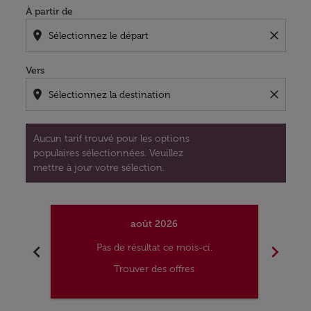
À partir de
location_on
close
Vers
location_on
close
Aucun tarif trouvé pour les options
populaires sélectionnées. Veuillez
mettre à jour votre sélection.
août 2026
chevron_left
chevron_right
Pas de résultat ce mois-ci.
Trouver des offres