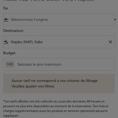
De
flight_takeoff
keyboard_arrow_down
Destination
flight_land
close
Budget
CAD
Aucun tarif ne correspond à vos critères de filtrage. Veuillez ajuster v
Aucun tarif ne correspond à vos critères de filtrage.
Veuillez ajuster vos filtres.
*Les tarifs affichés ont été collectés au cours des dernières 48 heures et
peuvent ne plus être disponibles au moment de la réservation. Des frais et
charges supplémentaires pour les produits et services optionnels peuvent
s'appliquer.