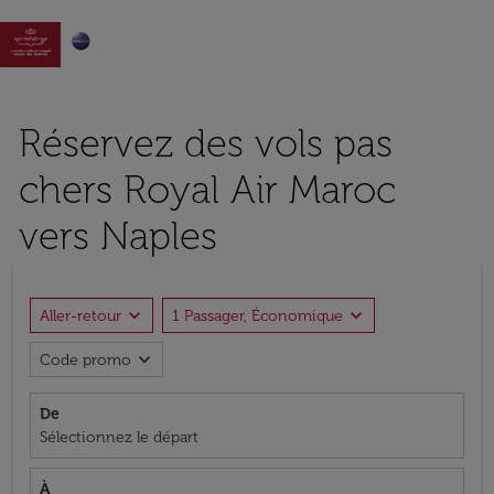

Réservez des vols pas
chers Royal Air Maroc
vers Naples
expand_more
expand_more
Aller-retour
1 Passager, Économique
expand_more
Code promo
De
Sélectionnez le départ
À