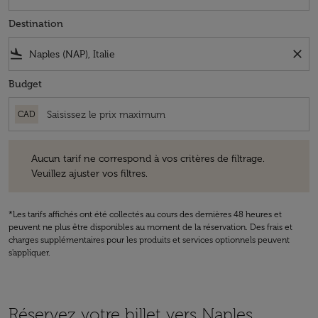
Destination
flight_land
close
Budget
CAD
Aucun tarif ne correspond à vos critères de filtrage. Veuillez ajuster v
Aucun tarif ne correspond à vos critères de filtrage.
Veuillez ajuster vos filtres.
*Les tarifs affichés ont été collectés au cours des dernières 48 heures et
peuvent ne plus être disponibles au moment de la réservation. Des frais et
charges supplémentaires pour les produits et services optionnels peuvent
s'appliquer.
Réservez votre billet vers Naples