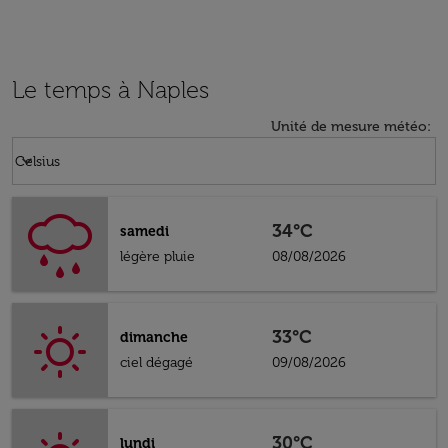
Le temps à Naples
Unité de mesure météo
:
Weather unit option Celsius Selected
keyboard_arrow_down
Celsius
34°C
samedi
légère pluie
08/08/2026
33°C
dimanche
ciel dégagé
09/08/2026
30°C
lundi