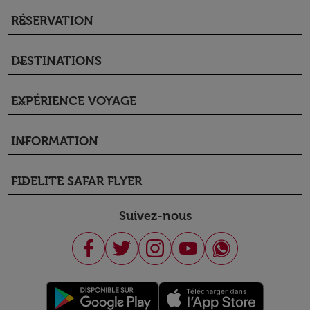
RÉSERVATION
keyboard_arrow_down
DESTINATIONS
keyboard_arrow_down
EXPÉRIENCE VOYAGE
keyboard_arrow_down
INFORMATION
keyboard_arrow_down
FIDELITE SAFAR FLYER
keyboard_arrow_down
Suivez-nous