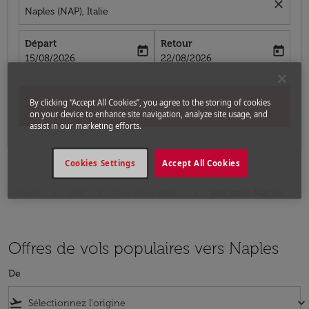
close
Naples (NAP), Italie
Départ
Retour
today
today
fc-booking-departure-date-aria-label
fc-booking-return-date-aria-label
15/08/2026
22/08/2026
By clicking “Accept All Cookies”, you agree to the storing of cookies
Chercher
on your device to enhance site navigation, analyze site usage, and
assist in our marketing efforts.
Cookies Settings
Accept All Cookies
Accueil
Vols
Vols pour Italie
Vols pour Naples
Offres de vols populaires vers Naples
De
flight_takeoff
keyboard_arrow_down