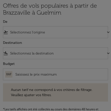
Offres de vols populaires à partir de
Brazzaville à Guelmim
De
flight_takeoff
keyboard_arrow_down
Destination
flight_land
keyboard_arrow_down
Budget
XAF
Aucun tarif ne correspond à vos critères de filtrage. Veuillez ajuster v
Aucun tarif ne correspond à vos critères de filtrage.
Veuillez ajuster vos filtres.
*Les tarifs affichés ont été collectés au cours des dernières 48 heures et