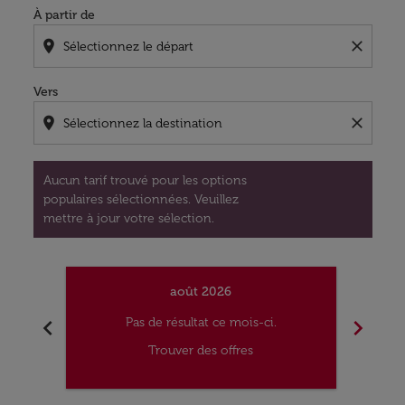
À partir de
location_on
close
Vers
location_on
close
Aucun tarif trouvé pour les options
populaires sélectionnées. Veuillez
mettre à jour votre sélection.
août 2026
chevron_left
chevron_right
Pas de résultat ce mois-ci.
Trouver des offres