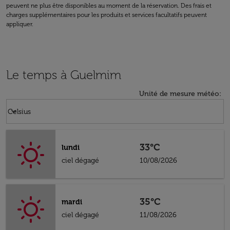
peuvent ne plus être disponibles au moment de la réservation. Des frais et
charges supplémentaires pour les produits et services facultatifs peuvent
appliquer.
Le temps à Guelmim
Unité de mesure météo
:
Weather unit option Celsius Selected
keyboard_arrow_down
Celsius
33°C
lundi
ciel dégagé
10/08/2026
35°C
mardi
ciel dégagé
11/08/2026