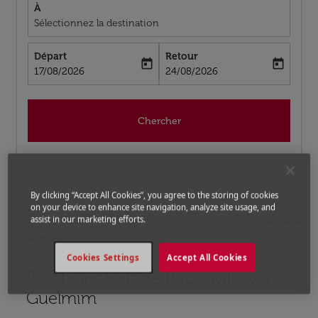
À
Sélectionnez la destination
Départ
Retour
today
today
fc-booking-departure-date-aria-label
fc-booking-return-date-aria-label
17/08/2026
24/08/2026
Chercher
By clicking “Accept All Cookies”, you agree to the storing of cookies
on your device to enhance site navigation, analyze site usage, and
assist in our marketing efforts.
Accueil
Vols
Vols pour Maroc
Vols de Brazzaville
a Guelmim
Cookies Settings
Accept All Cookies
Prochains Vols de Brazzaville vers
Aucun tarif trouvé pour les options populaires sélectio
Guelmim