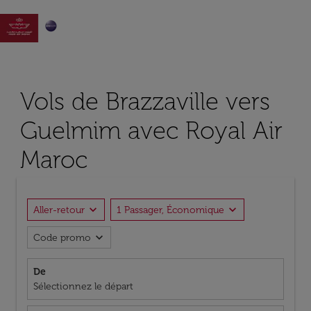

Vols de Brazzaville vers
Guelmim avec Royal Air
Maroc
expand_more
expand_more
Aller-retour
1 Passager, Économique
expand_more
Code promo
De
Sélectionnez le départ