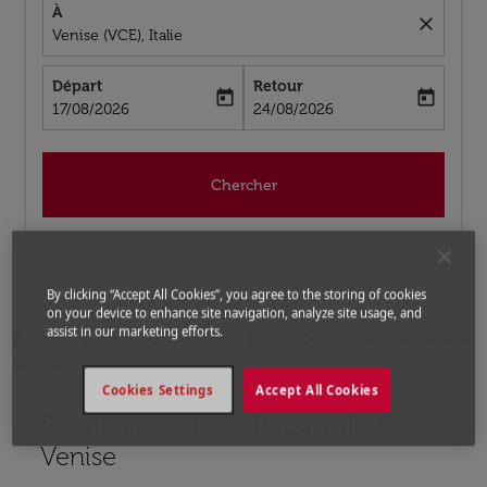
À
close
Venise (VCE), Italie
Départ
Retour
today
today
fc-booking-departure-date-aria-label
fc-booking-return-date-aria-label
17/08/2026
24/08/2026
Chercher
By clicking “Accept All Cookies”, you agree to the storing of cookies
on your device to enhance site navigation, analyze site usage, and
assist in our marketing efforts.
Accueil
Vols
Vols pour Italie
Vols de Brazzaville a
Venise
Cookies Settings
Accept All Cookies
Prochains Vols de Brazzaville vers
Aucun tarif trouvé pour les options populaires sélectio
Venise