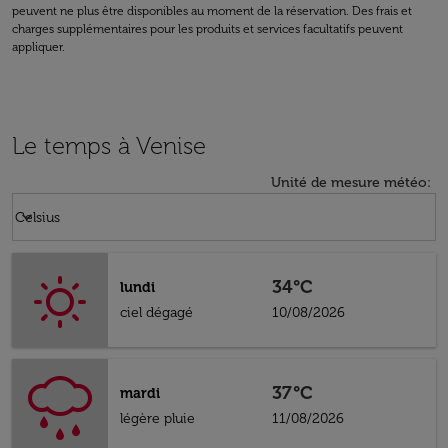
peuvent ne plus être disponibles au moment de la réservation. Des frais et
charges supplémentaires pour les produits et services facultatifs peuvent
appliquer.
Le temps à Venise
Unité de mesure météo
:
Weather unit option Celsius Selected
keyboard_arrow_down
Celsius
34°C
lundi
ciel dégagé
10/08/2026
37°C
mardi
légère pluie
11/08/2026