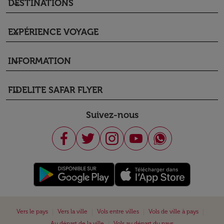
DESTINATIONS
keyboard_arrow_down
EXPÉRIENCE VOYAGE
keyboard_arrow_down
INFORMATION
keyboard_arrow_down
FIDELITE SAFAR FLYER
keyboard_arrow_down
Suivez-nous
|
|
|
|
Vers le pays
Vers la ville
Vols entre villes
Vols de ville à pays
|
Au départ de la ville
Vols au départ du pays