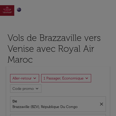

Vols de Brazzaville vers
Venise avec Royal Air
Maroc
expand_more
expand_more
Aller-retour
1 Passager, Économique
expand_more
Code promo
De
close
Brazzaville (BZV), République Du Congo