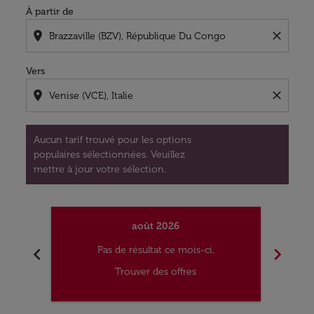
À partir de
location_on
close
Vers
location_on
close
Aucun tarif trouvé pour les options
populaires sélectionnées. Veuillez
mettre à jour votre sélection.
août 2026
chevron_left
chevron_right
Pas de résultat ce mois-ci.
Trouver des offres