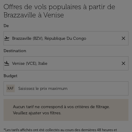
Offres de vols populaires à partir de
Brazzaville à Venise
De
flight_takeoff
close
Destination
flight_land
close
Budget
XAF
Aucun tarif ne correspond à vos critères de filtrage. Veuillez ajuster v
Aucun tarif ne correspond à vos critères de filtrage.
Veuillez ajuster vos filtres.
*Les tarifs affichés ont été collectés au cours des dernières 48 heures et