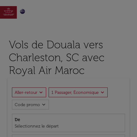

Vols de Douala vers
Charleston, SC avec
Royal Air Maroc
expand_more
expand_more
Aller-retour
1 Passager, Économique
expand_more
Code promo
De
Sélectionnez le départ