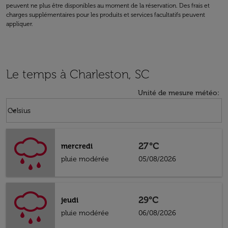
peuvent ne plus être disponibles au moment de la réservation. Des frais et
charges supplémentaires pour les produits et services facultatifs peuvent
appliquer.
Le temps à Charleston, SC
Unité de mesure météo
:
Weather unit option Celsius Selected
keyboard_arrow_down
Celsius
27°C
mercredi
pluie modérée
05/08/2026
29°C
jeudi
pluie modérée
06/08/2026