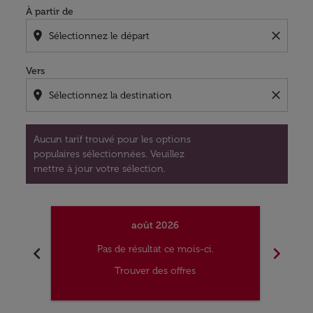
À partir de
location_on
close
Vers
location_on
close
Aucun tarif trouvé pour les options
populaires sélectionnées. Veuillez
mettre à jour votre sélection.
août 2026
chevron_left
chevron_right
Pas de résultat ce mois-ci.
Trouver des offres