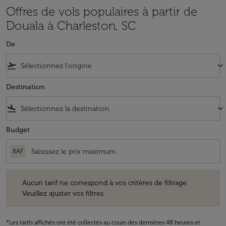
Offres de vols populaires à partir de
Douala à Charleston, SC
De
flight_takeoff
keyboard_arrow_down
Destination
flight_land
keyboard_arrow_down
Budget
XAF
Aucun tarif ne correspond à vos critères de filtrage. Veuillez ajuster v
Aucun tarif ne correspond à vos critères de filtrage.
Veuillez ajuster vos filtres.
*Les tarifs affichés ont été collectés au cours des dernières 48 heures et