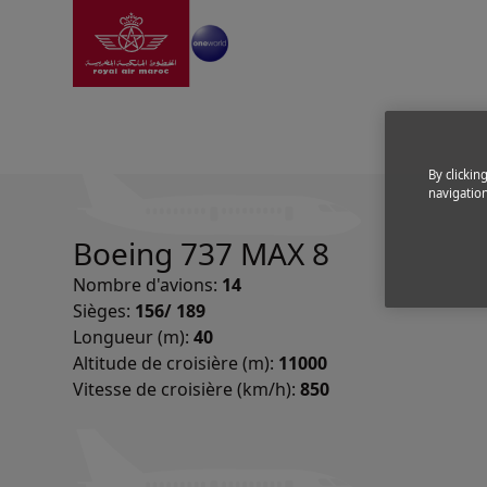
Aller à la page accue
Saut au contenu principal
Nos avions
By clickin
navigation
Boeing 737 MAX 8
Nombre d'avions:
14
Sièges:
156/ 189
Longueur (m):
40
Altitude de croisière (m):
11000
Vitesse de croisière (km/h):
850