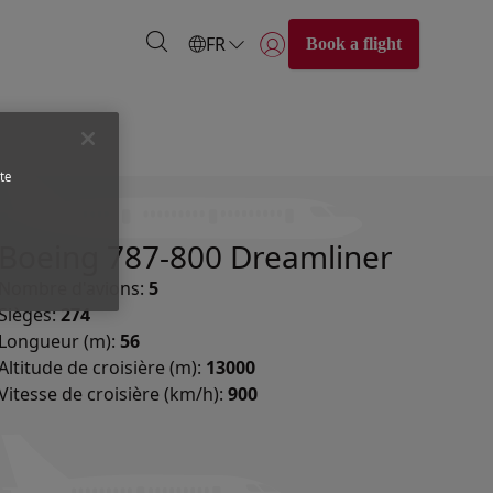
FR
Book a flight
Se connecter | S’inscrire)
te
Boeing 787-800 Dreamliner
Nombre d'avions:
5
Sièges:
274
Longueur (m):
56
Altitude de croisière (m):
13000
Vitesse de croisière (km/h):
900