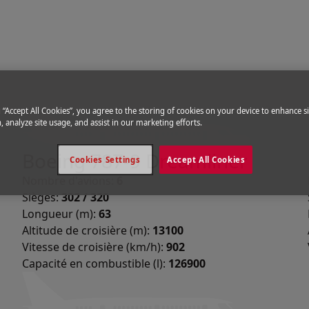
il
g “Accept All Cookies”, you agree to the storing of cookies on your device to enhance si
, analyze site usage, and assist in our marketing efforts.
Boeing 787-9 Dreamliner
Cookies Settings
Accept All Cookies
Nombre d'avions:
6
Sièges:
302 / 320
Longueur (m):
63
Altitude de croisière (m):
13100
Vitesse de croisière (km/h):
902
Capacité en combustible (l):
126900