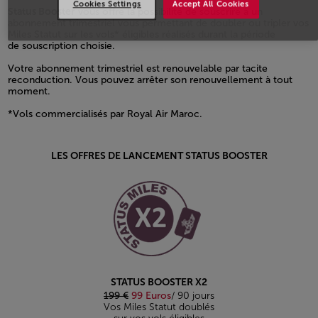
Cookies Settings
Accept All Cookies
Status Booster
vous offre la possibilité de souscrire à un
abonnement trimestriel vous permettant de doubler ou tripler vos
Miles Statut sur les vols* éligibles réalisés durant la période
de souscription choisie.
Votre abonnement trimestriel est renouvelable par tacite
reconduction. Vous pouvez arrêter son renouvellement à tout
moment.
*Vols commercialisés par Royal Air Maroc.
Open in a new window
LES OFFRES DE LANCEMENT STATUS BOOSTER
Open in a new window
STATUS BOOSTER X2
199 €
99 Euros
/ 90 jours
Vos Miles Statut doublés