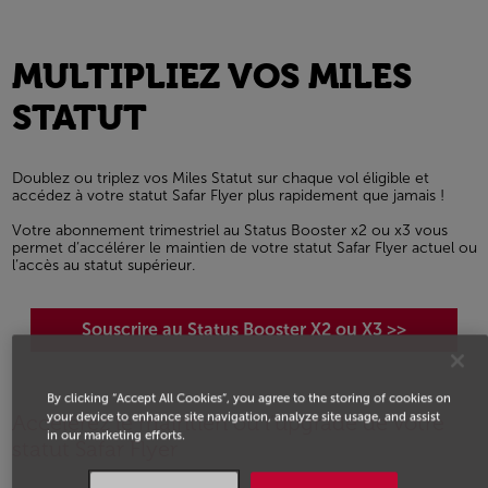
MULTIPLIEZ VOS MILES
STATUT
Doublez ou triplez vos Miles Statut sur chaque vol éligible et
accédez à votre statut Safar Flyer plus rapidement que jamais !
Votre abonnement trimestriel au Status Booster x2 ou x3 vous
permet d’accélérer le maintien de votre statut Safar Flyer actuel ou
l’accès au statut supérieur.
Souscrire au Status Booster X2 ou X3 >>
By clicking “Accept All Cookies”, you agree to the storing of cookies on
your device to enhance site navigation, analyze site usage, and assist
Accélérez le maintien ou l’upgrade de votre
in our marketing efforts.
statut Safar Flyer