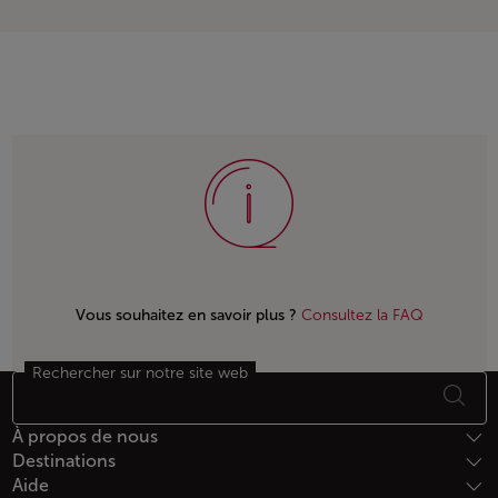
Vous souhaitez en savoir plus ?
Consultez la FAQ
Rechercher sur notre site web
Bas de page Plan du site
À propos de nous
Destinations
Aide