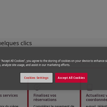
il
elques clics
rt, modifiez vos coordonnées, …
g “Accept All Cookies”, you agree to the storing of cookies on your device to enhance si
, analyze site usage, and assist in our marketing efforts.
Cookies Settings
Accept All Cookies
s services
Finalisez vos
Actualisez 
réservations
coordonné
oix du siège,
Complétez le paiement de
e-mail, télép