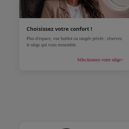
Choisissez votre confort !
Plus d'espace, vue hublot ou rangée privée : réservez
le siège qui vous ressemble.
Sélectionnez votre siège
>
Open in a new window
Open in a new window