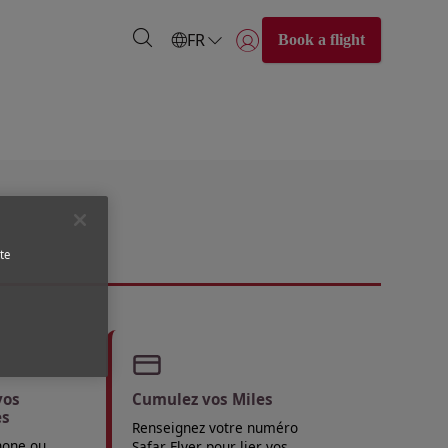
FR
Book a flight
Se connecter | S’inscrire)
te
vos
Cumulez vos Miles
es
Renseignez votre numéro
hone ou
Safar Flyer pour lier vos