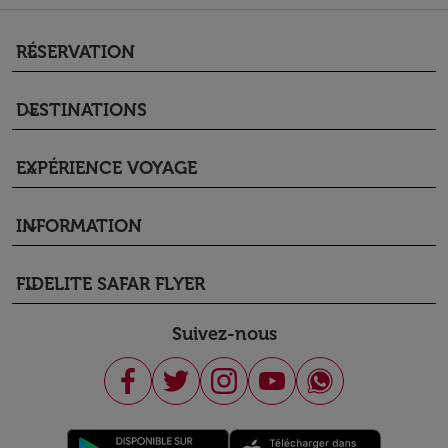
RÉSERVATION
keyboard_arrow_down
DESTINATIONS
keyboard_arrow_down
EXPÉRIENCE VOYAGE
keyboard_arrow_down
INFORMATION
keyboard_arrow_down
FIDELITE SAFAR FLYER
keyboard_arrow_down
Suivez-nous