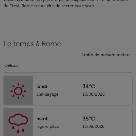
de Trevi, Rome n’aura plus de secret pour vous.
Le temps à Rome
Unité de mesure météo
:
Weather unit option Celsius Selected
keyboard_arrow_down
Celsius
34°C
lundi
ciel dégagé
10/08/2026
35°C
mardi
légère pluie
11/08/2026