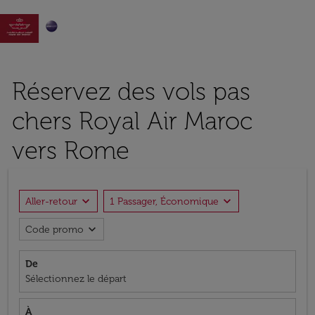

Réservez des vols pas
chers Royal Air Maroc
vers Rome
expand_more
expand_more
Aller-retour
1 Passager, Économique
expand_more
Code promo
De
Sélectionnez le départ
À