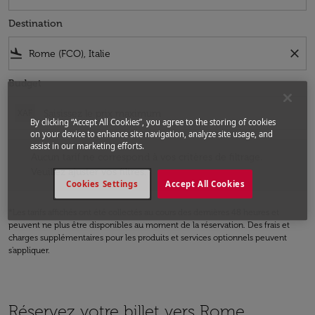
Destination
flight_land
close
Budget
XAF
By clicking “Accept All Cookies”, you agree to the storing of cookies
on your device to enhance site navigation, analyze site usage, and
Aucun tarif ne correspond à vos critères de filtrage. Veuillez ajuster v
assist in our marketing efforts.
Aucun tarif ne correspond à vos critères de filtrage.
Veuillez ajuster vos filtres.
Cookies Settings
Accept All Cookies
*Les tarifs affichés ont été collectés au cours des dernières 48 heures et
peuvent ne plus être disponibles au moment de la réservation. Des frais et
charges supplémentaires pour les produits et services optionnels peuvent
s'appliquer.
Réservez votre billet vers Rome