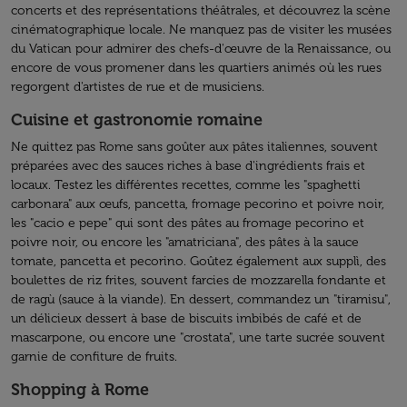
concerts et des représentations théâtrales, et découvrez la scène
cinématographique locale. Ne manquez pas de visiter les musées
du Vatican pour admirer des chefs-d'œuvre de la Renaissance, ou
encore de vous promener dans les quartiers animés où les rues
regorgent d'artistes de rue et de musiciens.
Cuisine et gastronomie romaine
Ne quittez pas Rome sans goûter aux pâtes italiennes, souvent
préparées avec des sauces riches à base d'ingrédients frais et
locaux. Testez les différentes recettes, comme les "spaghetti
carbonara" aux œufs, pancetta, fromage pecorino et poivre noir,
les "cacio e pepe" qui sont des pâtes au fromage pecorino et
poivre noir, ou encore les "amatriciana", des pâtes à la sauce
tomate, pancetta et pecorino. Goûtez également aux supplì, des
boulettes de riz frites, souvent farcies de mozzarella fondante et
de ragù (sauce à la viande). En dessert, commandez un "tiramisu",
un délicieux dessert à base de biscuits imbibés de café et de
mascarpone, ou encore une "crostata", une tarte sucrée souvent
garnie de confiture de fruits.
Shopping à Rome