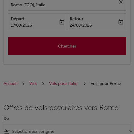
close
Rome (FCO), Italie
Départ
Retour
today
today
fc-booking-departure-date-aria-label
fc-booking-return-date-aria-label
17/08/2026
24/08/2026
Chercher
Accueil
Vols
Vols pour Italie
Vols pour Rome
Offres de vols populaires vers Rome
De
flight_takeoff
keyboard_arrow_down