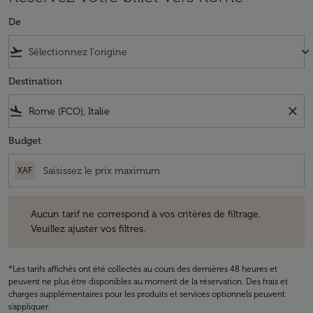
De
flight_takeoff
keyboard_arrow_down
Destination
flight_land
close
Budget
XAF
Aucun tarif ne correspond à vos critères de filtrage. Veuillez ajuster v
Aucun tarif ne correspond à vos critères de filtrage.
Veuillez ajuster vos filtres.
*Les tarifs affichés ont été collectés au cours des dernières 48 heures et
peuvent ne plus être disponibles au moment de la réservation. Des frais et
charges supplémentaires pour les produits et services optionnels peuvent
s'appliquer.