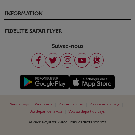
INFORMATION
keyboard_arrow_down
FIDELITE SAFAR FLYER
keyboard_arrow_down
Suivez-nous
|
|
|
|
Vers le pays
Vers la ville
Vols entre villes
Vols de ville à pays
|
Au départ de la ville
Vols au départ du pays
© 2026 Royal Air Maroc. Tous les droits réservés