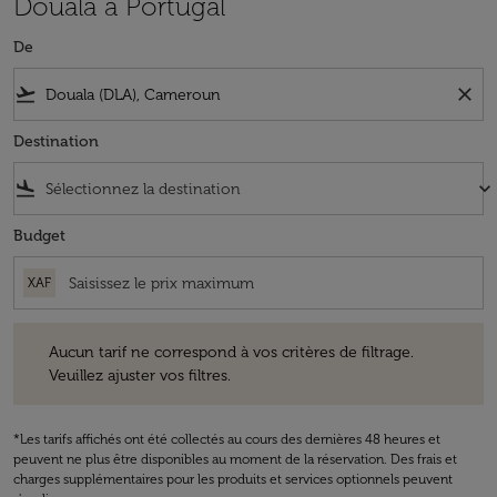
Douala à Portugal
De
flight_takeoff
close
Destination
flight_land
keyboard_arrow_down
Budget
XAF
Aucun tarif ne correspond à vos critères de filtrage. Veuillez ajuster v
Aucun tarif ne correspond à vos critères de filtrage.
Veuillez ajuster vos filtres.
*Les tarifs affichés ont été collectés au cours des dernières 48 heures et
peuvent ne plus être disponibles au moment de la réservation. Des frais et
charges supplémentaires pour les produits et services optionnels peuvent