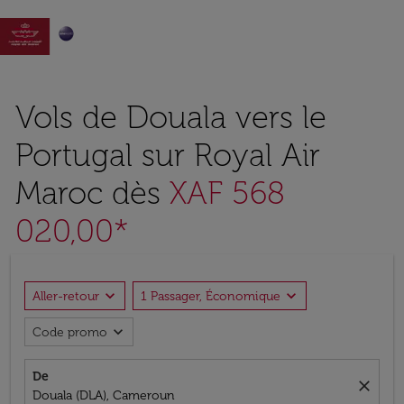

Vols de Douala vers le
Portugal sur Royal Air
Maroc dès
XAF 568
020,00*
expand_more
expand_more
Aller-retour
1 Passager, Économique
expand_more
Code promo
De
close
Douala (DLA), Cameroun