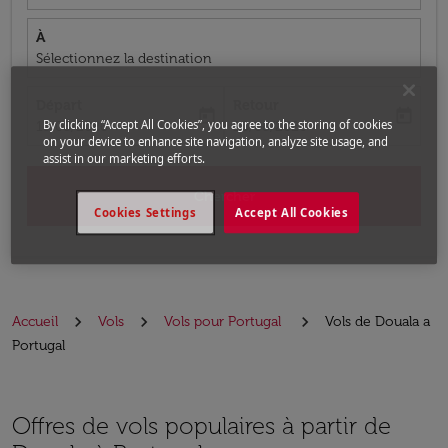
À
Sélectionnez la destination
Départ
Retour
today
today
fc-booking-departure-date-aria-label
fc-booking-return-date-aria-label
By clicking “Accept All Cookies”, you agree to the storing of cookies
13/08/2026
20/08/2026
on your device to enhance site navigation, analyze site usage, and
assist in our marketing efforts.
Chercher
Cookies Settings
Accept All Cookies
Accueil
Vols
Vols pour Portugal
Vols de Douala a
Portugal
Offres de vols populaires à partir de