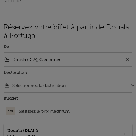
s'appliquer.
Réservez votre billet à partir de Douala
à Portugal
De
flight_takeoff
close
Destination
flight_land
keyboard_arrow_down
Budget
XAF
Douala (DLA)
à
De