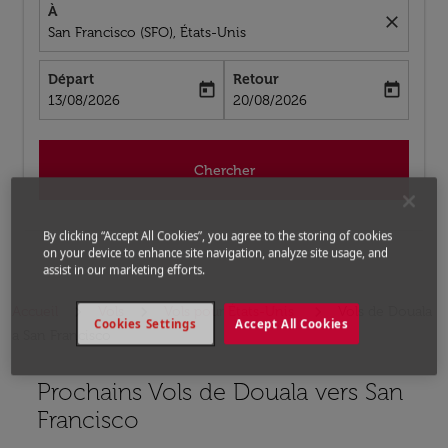
À
close
San Francisco (SFO), États-Unis
Départ
Retour
today
today
fc-booking-departure-date-aria-label
fc-booking-return-date-aria-label
13/08/2026
20/08/2026
Chercher
By clicking “Accept All Cookies”, you agree to the storing of cookies
on your device to enhance site navigation, analyze site usage, and
assist in our marketing efforts.
Accueil
Vols
Vols pour États-Unis
Vols de Douala
Cookies Settings
Accept All Cookies
a San Francisco
Prochains Vols de Douala vers San
Aucun tarif trouvé pour les options populaires sélectio
Francisco