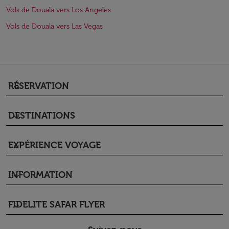
Vols de Douala vers Los Angeles
Vols de Douala vers Las Vegas
RÉSERVATION
keyboard_arrow_down
DESTINATIONS
keyboard_arrow_down
EXPÉRIENCE VOYAGE
keyboard_arrow_down
INFORMATION
keyboard_arrow_down
FIDELITE SAFAR FLYER
keyboard_arrow_down