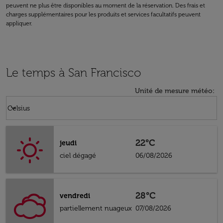
peuvent ne plus être disponibles au moment de la réservation. Des frais et
charges supplémentaires pour les produits et services facultatifs peuvent
appliquer.
Le temps à San Francisco
Unité de mesure météo
:
Weather unit option Celsius Selected
keyboard_arrow_down
Celsius
22°C
jeudi
ciel dégagé
06/08/2026
28°C
vendredi
partiellement nuageux
07/08/2026