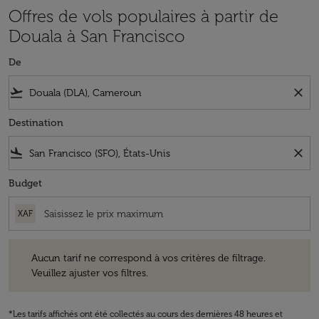
Offres de vols populaires à partir de
Douala à San Francisco
De
flight_takeoff
close
Destination
flight_land
close
Budget
XAF
Aucun tarif ne correspond à vos critères de filtrage. Veuillez ajuster v
Aucun tarif ne correspond à vos critères de filtrage.
Veuillez ajuster vos filtres.
*Les tarifs affichés ont été collectés au cours des dernières 48 heures et