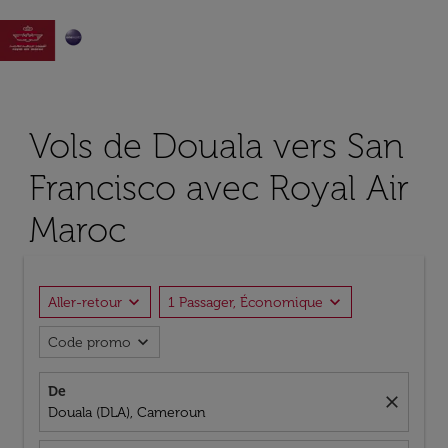

Vols de Douala vers San
Francisco avec Royal Air
Maroc
expand_more
expand_more
Aller-retour
1 Passager, Économique
expand_more
Code promo
De
close
Douala (DLA), Cameroun