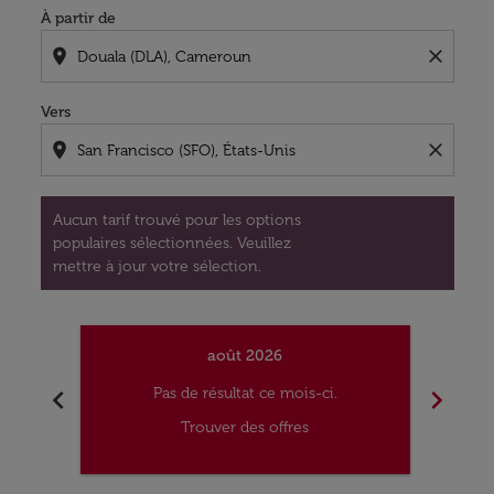
À partir de
location_on
close
Vers
location_on
close
Aucun tarif trouvé pour les options
populaires sélectionnées. Veuillez
mettre à jour votre sélection.
août 2026
chevron_left
chevron_right
Pas de résultat ce mois-ci.
Trouver des offres