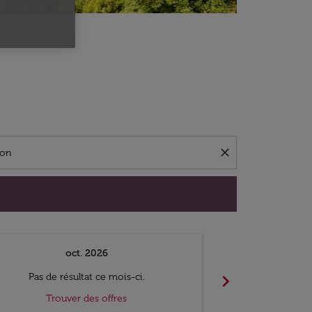
close
oct. 2026
n
chevron_right
Pas de résultat ce mois-ci.
Pas de ré
Trouver des offres
Trouv