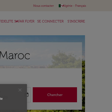
keyboard_arrow_down
Nous contacter
Algérie
-
Français
keyboard_arrow_down
FIDELITE SAFAR FLYER
SE CONNECTER
S'INSCRIRE
r Maroc
r
today
Chercher
abel
king-return-date-aria-label
/2026
te