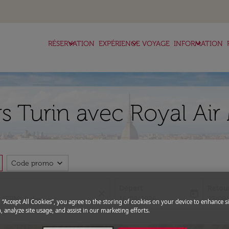
keyboard_arrow_down
keyboard_arrow_down
keyboard_arrow_down
RÉSERVATION
EXPÉRIENCE VOYAGE
INFORMATION
rs Turin avec Royal Ai
expand_more
Code promo
Départ
Retou
close
today
fc-booking-departure-date-aria-l
fc-boo
16/08/2026
23/08
g “Accept All Cookies”, you agree to the storing of cookies on your device to enhance si
, analyze site usage, and assist in our marketing efforts.