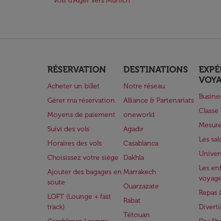
Vols d'Alger vers Munich
RÉSERVATION
DESTINATIONS
EXPÉ
VOY
Acheter un billet
Notre réseau
Busine
Gérer ma réservation
Alliance & Partenariats
Class
Moyens de paiement
oneworld
Mesure
Suivi des vols
Agadir
Les sa
Horaires des vols
Casablanca
Univer
Choisissez votre siège
Dakhla
Les enf
Ajouter des bagages en
Marrakech
voyag
soute
Ouarzazate
Repas 
LOFT (Lounge + fast
Rabat
track)
Divert
Tétouan