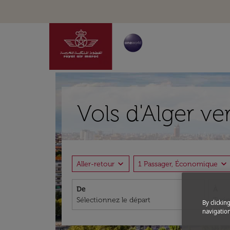
Vols d'Alger ve
expand_more
expand_more
Aller-retour
1 Passager, Économique
De
À
By clickin
navigation