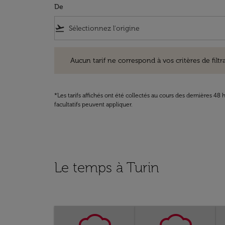
De
flight_takeoff
Aucun tarif ne correspond à vos critères de filtrage. Ve
Aucun tarif ne correspond à vos critères de filtrag
*Les tarifs affichés ont été collectés au cours des dernières 4
facultatifs peuvent appliquer.
Le temps à Turin