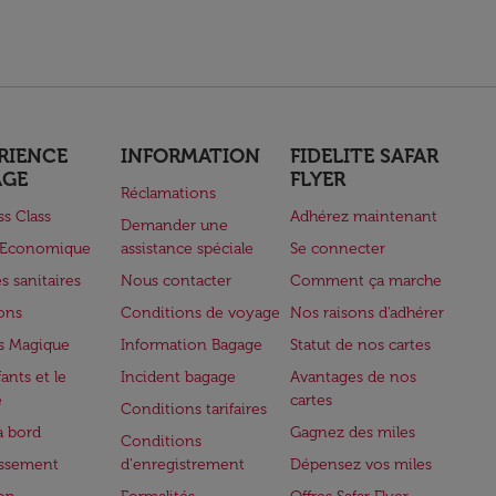
RIENCE
INFORMATION
FIDELITE SAFAR
AGE
FLYER
Réclamations
ss Class
Adhérez maintenant
Demander une
e Economique
assistance spéciale
Se connecter
s sanitaires
Nous contacter
Comment ça marche
lons
Conditions de voyage
Nos raisons d'adhérer
s Magique
Information Bagage
Statut de nos cartes
ants et le
Incident bagage
Avantages de nos
e
cartes
Conditions tarifaires
à bord
Gagnez des miles
Conditions
issement
d'enregistrement
Dépensez vos miles