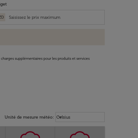
get
ZD
t charges supplémentaires pour les produits et services
Weather unit option Celsius Select
keyboard_arrow_down
Unité de mesure météo
:
Celsius