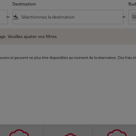
Destination
Bud
keyboard_arrow_down
flight_land
keyboard_arrow_down
D
uillez ajuster vos filtres.
e. Veuillez ajuster vos filtres.
8 heures et peuvent ne plus être disponibles au moment de la réservation. Des frais e