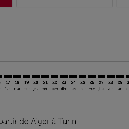
imer. Trouver des offres
sclaimer. Trouver des offres
s-disclaimer. Trouver des offres
ffers-disclaimer. Trouver des offres
ew-offers-disclaimer. Trouver des offres
mp-view-offers-disclaimer. Trouver des offres
N: cmp-view-offers-disclaimer. Trouver des offres
G–TRN: cmp-view-offers-disclaimer. Trouver des offres
ALG–TRN: cmp-view-offers-disclaimer. Trouver des offres
ALG–TRN: cmp-view-offers-disclaimer. Trouver des off
ALG–TRN: cmp-view-offers-disclaimer. Trouver de
ALG–TRN: cmp-view-offers-disclaimer. Trouve
ALG–TRN: cmp-view-offers-disclaimer. Tr
ALG–TRN: cmp-view-offers-disclaimer
ALG–TRN: cmp-view-offers-discla
ALG–TRN: cmp-view-offers-d
ALG–TRN: cmp-view-offe
ALG–TRN: cmp-view-
ALG–TRN: cmp-v
ALG–TRN: c
ALG–T
A
6
17
18
19
20
21
22
23
24
25
26
27
28
29
m
lun
mar
mer
jeu
ven
sam
dim
lun
mar
mer
jeu
ven
sam
d
partir de Alger à Turin