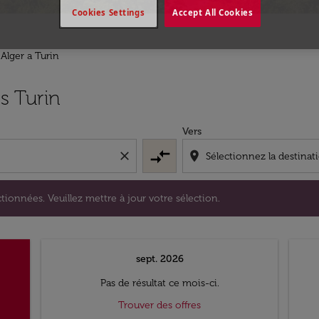
Cookies Settings
Accept All Cookies
 Alger a Turin
s sélectionnées. Veuillez mettre à jour votre sélection.
s Turin
Vers
compare_arrows
close
location_on
tionnées. Veuillez mettre à jour votre sélection.
sept. 2026
Pas de résultat ce mois-ci.
Trouver des offres