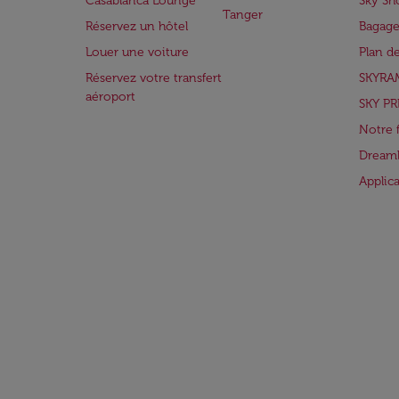
Casablanca Lounge
Sky Sh
Tanger
Réservez un hôtel
Bagage
Louer une voiture
Plan d
Réservez votre transfert
SKYRA
aéroport
SKY PR
Notre 
Dreaml
Applic