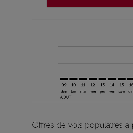
Displaying fares for août-2026
ALG–TRN: cmp-view-offers-discla
ALG–TRN: cmp-view-offers-di
ALG–TRN: cmp-view-offer
ALG–TRN: cmp-view-o
ALG–TRN: cmp-vi
ALG–TRN: c
ALG–TR
AL
09
10
11
12
13
14
15
1
dim
lun
mar
mer
jeu
ven
sam
di
AOÛT
Offres de vols populaires à 