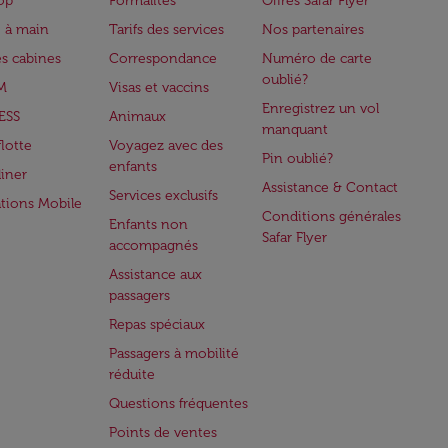
op
Formalités
Offres Safar Flyer
 à main
Tarifs des services
Nos partenaires
es cabines
Correspondance
Numéro de carte
oublié?
M
Visas et vaccins
Enregistrez un vol
ESS
Animaux
manquant
flotte
Voyagez avec des
Pin oublié?
enfants
iner
Assistance & Contact
Services exclusifs
ations Mobile
Conditions générales
Enfants non
Safar Flyer
accompagnés
Assistance aux
passagers
Repas spéciaux
Passagers à mobilité
réduite
Questions fréquentes
Points de ventes