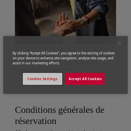
ASSISTANCE AUX PASSAGERS
By clicking “Accept All Cookies”, you agree to the storing of cookies
Avez-vous besoin d'un service d’assistance spéciale ?
on your device to enhance site navigation, analyze site usage, and
Royal Air Maroc vous propose une large gamme de
assist in our marketing efforts.
services adaptés à votre besoin.
Cookies Settings
Accept All Cookies
Renseigner le formulaire
Conditions générales de
réservation