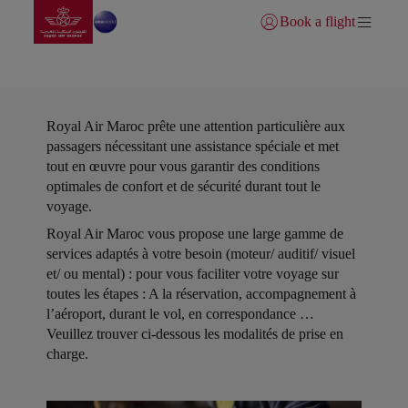
Aller à la page accueil
Saut au contenu principal
Book a flight
Se connecter | S’inscrire)
Assistance aux passagers
Royal Air Maroc prête une attention particulière aux
passagers nécessitant une assistance spéciale et met
tout en œuvre pour vous garantir des conditions
optimales de confort et de sécurité durant tout le
voyage.
Open in a new window
Royal Air Maroc vous propose une large gamme de
services adaptés à votre besoin (moteur/ auditif/ visuel
et/ ou mental) : pour vous faciliter votre voyage sur
toutes les étapes : A la réservation, accompagnement à
l’aéroport, durant le vol, en correspondance …
Veuillez trouver ci-dessous les modalités de prise en
charge.
Open in a new window