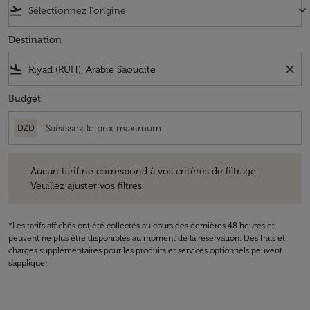
flight_takeoff
keyboard_arrow_down
Destination
flight_land
close
Budget
DZD
Aucun tarif ne correspond à vos critères de filtrage. Veuillez ajuster v
Aucun tarif ne correspond à vos critères de filtrage.
Veuillez ajuster vos filtres.
*Les tarifs affichés ont été collectés au cours des dernières 48 heures et
peuvent ne plus être disponibles au moment de la réservation. Des frais et
charges supplémentaires pour les produits et services optionnels peuvent
s'appliquer.