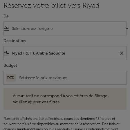
Réservez votre billet vers Riyad
De
flight_takeoff
keyboard_arrow_down
Destination
flight_land
close
Budget
DZD
Aucun tarif ne correspond à vos critères de filtrage. Veuillez ajuster v
Aucun tarif ne correspond à vos critères de filtrage.
Veuillez ajuster vos filtres.
*Les tarifs affichés ont été collectés au cours des dernières 48 heures et
peuvent ne plus être disponibles au moment de la réservation. Des frais et
charges supplémentaires pour les produits et services optionnels peuvent