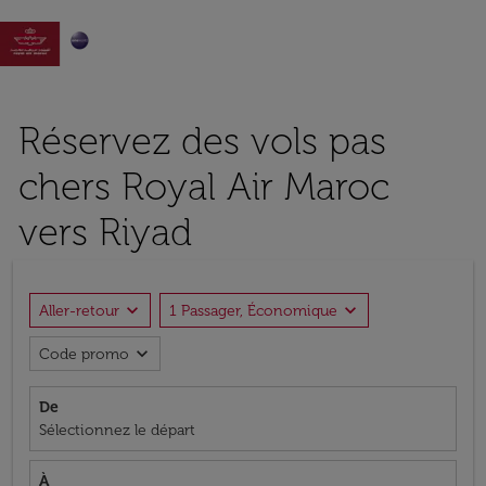

Réservez des vols pas
chers Royal Air Maroc
vers Riyad
expand_more
expand_more
Aller-retour
1 Passager, Économique
expand_more
Code promo
De
Sélectionnez le départ
À