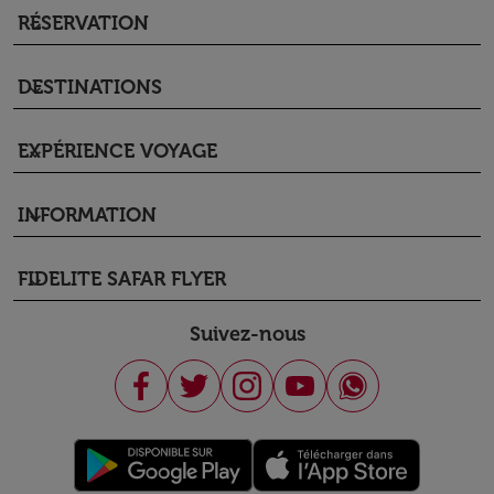
RÉSERVATION
keyboard_arrow_down
DESTINATIONS
keyboard_arrow_down
EXPÉRIENCE VOYAGE
keyboard_arrow_down
INFORMATION
keyboard_arrow_down
FIDELITE SAFAR FLYER
keyboard_arrow_down
Suivez-nous