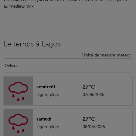
au meilleur prix.
Le temps à Lagos
Unité de mesure météo
:
Weather unit option Celsius Selected
keyboard_arrow_down
Celsius
27°C
vendredi
légère pluie
07/08/2026
27°C
samedi
légère pluie
08/08/2026