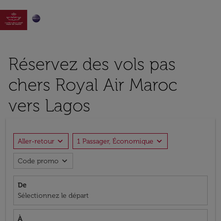

Réservez des vols pas
chers Royal Air Maroc
vers Lagos
expand_more
expand_more
Aller-retour
1 Passager, Économique
expand_more
Code promo
De
Sélectionnez le départ
À