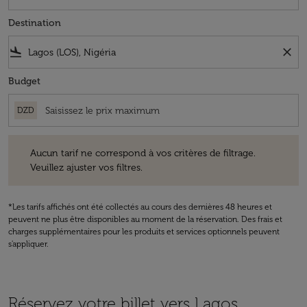
Destination
flight_land
close
Budget
DZD
Aucun tarif ne correspond à vos critères de filtrage. Veuillez ajuster v
Aucun tarif ne correspond à vos critères de filtrage.
Veuillez ajuster vos filtres.
*Les tarifs affichés ont été collectés au cours des dernières 48 heures et
peuvent ne plus être disponibles au moment de la réservation. Des frais et
charges supplémentaires pour les produits et services optionnels peuvent
s'appliquer.
Réservez votre billet vers Lagos