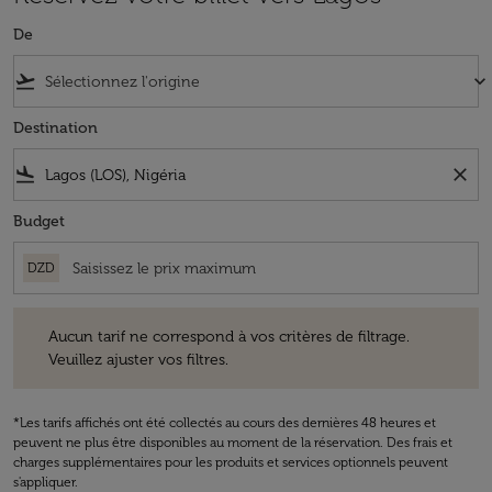
De
flight_takeoff
keyboard_arrow_down
Destination
flight_land
close
Budget
DZD
Aucun tarif ne correspond à vos critères de filtrage. Veuillez ajuster v
Aucun tarif ne correspond à vos critères de filtrage.
Veuillez ajuster vos filtres.
*Les tarifs affichés ont été collectés au cours des dernières 48 heures et
peuvent ne plus être disponibles au moment de la réservation. Des frais et
charges supplémentaires pour les produits et services optionnels peuvent
s'appliquer.