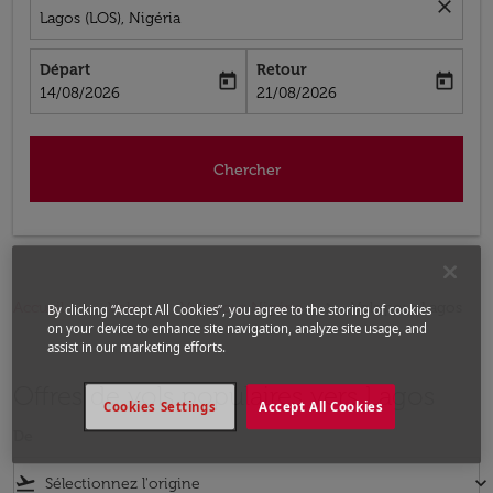
close
Lagos (LOS), Nigéria
Départ
Retour
today
today
fc-booking-departure-date-aria-label
fc-booking-return-date-aria-label
14/08/2026
21/08/2026
Chercher
Accueil
Vols
Vols pour Nigéria
Vols pour Lagos
By clicking “Accept All Cookies”, you agree to the storing of cookies
on your device to enhance site navigation, analyze site usage, and
assist in our marketing efforts.
Offres de vols populaires vers Lagos
Cookies Settings
Accept All Cookies
De
flight_takeoff
keyboard_arrow_down