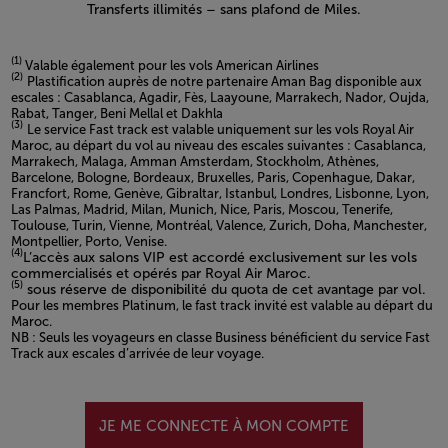
Transferts illimités – sans plafond de Miles.
(1)
Valable également pour les vols American Airlines
(2)
Plastification auprès de notre partenaire Aman Bag disponible aux
escales : Casablanca, Agadir, Fès, Laayoune, Marrakech, Nador, Oujda,
Rabat, Tanger, Beni Mellal et Dakhla
(3)
Le service Fast track est valable uniquement sur les vols Royal Air
Maroc, au départ du vol au niveau des escales suivantes : Casablanca,
Marrakech, Malaga, Amman Amsterdam, Stockholm, Athènes,
Barcelone, Bologne, Bordeaux, Bruxelles, Paris, Copenhague, Dakar,
Francfort, Rome, Genève, Gibraltar, Istanbul, Londres, Lisbonne, Lyon,
Las Palmas, Madrid, Milan, Munich, Nice, Paris, Moscou, Tenerife,
Toulouse, Turin, Vienne, Montréal, Valence, Zurich, Doha, Manchester,
Montpellier, Porto, Venise.
(4)
L’accès aux salons VIP est accordé exclusivement sur les vols
commercialisés et opérés par Royal Air Maroc.
(5)
sous réserve de disponibilité du quota de cet avantage par vol.
Pour les membres Platinum, le fast track invité est valable au départ du
Maroc.
NB : Seuls les voyageurs en classe Business bénéficient du service Fast
Track aux escales d’arrivée de leur voyage.
Open in a new window
JE ME CONNECTE À MON COMPTE