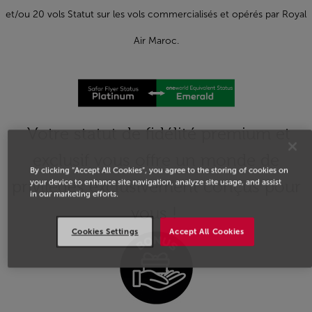
et/ou 20 vols Statut sur les vols commercialisés et opérés par Royal
Air Maroc.
Votre statut de fidélité premium et
exclusif vous offre un monde de
By clicking “Accept All Cookies”, you agree to the storing of cookies on
privilèges exclusivement conçus pour
your device to enhance site navigation, analyze site usage, and assist
in our marketing efforts.
vous !
Cookies Settings
Accept All Cookies