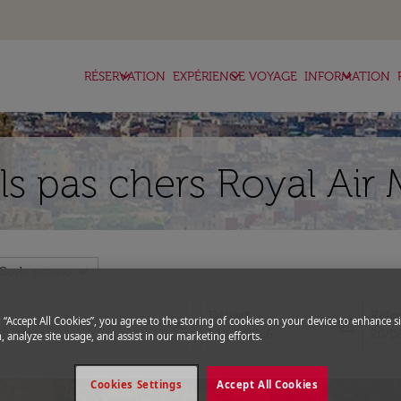
keyboard_arrow_down
keyboard_arrow_down
keyboard_arrow_down
RÉSERVATION
EXPÉRIENCE VOYAGE
INFORMATION
ls pas chers Royal Air 
expand_more
Code promo
Départ
Reto
g “Accept All Cookies”, you agree to the storing of cookies on your device to enhance si
close
today
fc-booking-departure-date-aria-l
fc-bo
13/08/2026
20/0
, analyze site usage, and assist in our marketing efforts.
Cookies Settings
Accept All Cookies