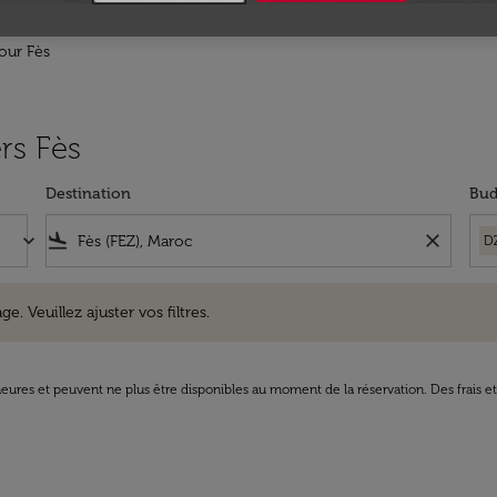
our Fès
ers Fès
Destination
Bud
keyboard_arrow_down
flight_land
close
D
uillez ajuster vos filtres.
e. Veuillez ajuster vos filtres.
8 heures et peuvent ne plus être disponibles au moment de la réservation. Des frais e