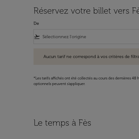
Réservez votre billet vers F
De
flight_takeoff
Aucun tarif ne correspond à vos critères de filtrage. Ve
Aucun tarif ne correspond à vos critères de filtrag
*Les tarifs affichés ont été collectés au cours des dernières 4
optionnels peuvent s'appliquer.
Le temps à Fès