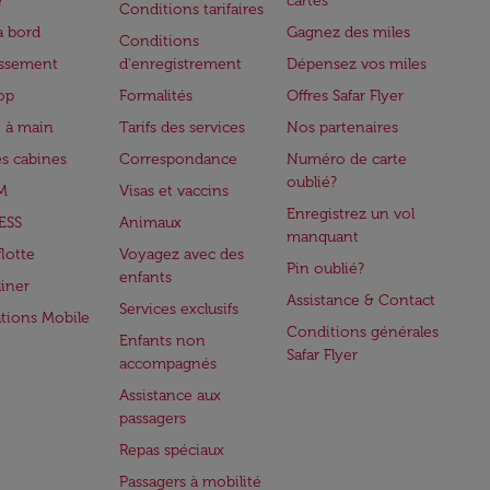
e
cartes
Conditions tarifaires
à bord
Gagnez des miles
Conditions
issement
d'enregistrement
Dépensez vos miles
op
Formalités
Offres Safar Flyer
 à main
Tarifs des services
Nos partenaires
es cabines
Correspondance
Numéro de carte
oublié?
M
Visas et vaccins
Enregistrez un vol
ESS
Animaux
manquant
flotte
Voyagez avec des
Pin oublié?
enfants
iner
Assistance & Contact
Services exclusifs
ations Mobile
Conditions générales
Enfants non
Safar Flyer
accompagnés
Assistance aux
passagers
Repas spéciaux
Passagers à mobilité