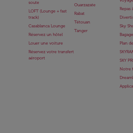
voyag
soute
Ouarzazate
Repas 
LOFT (Lounge + fast
Rabat
track)
Divert
Tétouan
Casablanca Lounge
Sky Sh
Tanger
Réservez un hôtel
Bagage
Louer une voiture
Plan d
Réservez votre transfert
SKYRA
aéroport
SKY PR
Notre 
Dreaml
Applic