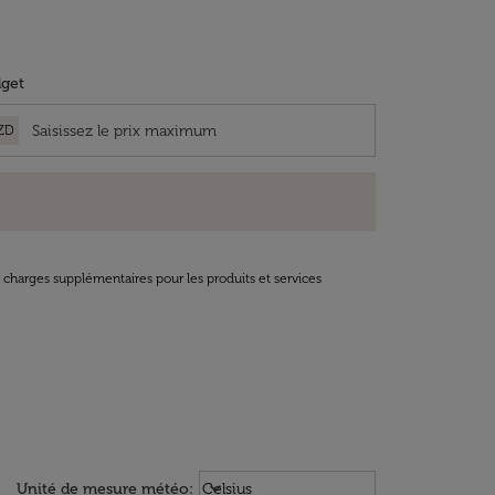
get
ZD
t charges supplémentaires pour les produits et services
Weather unit option Celsius Select
keyboard_arrow_down
Unité de mesure météo
:
Celsius