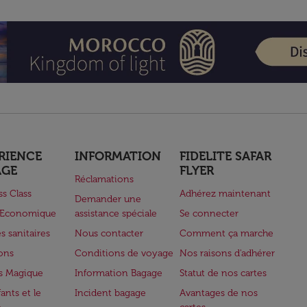
RIENCE
INFORMATION
FIDELITE SAFAR
AGE
FLYER
Réclamations
ss Class
Adhérez maintenant
Demander une
e Economique
assistance spéciale
Se connecter
s sanitaires
Nous contacter
Comment ça marche
lons
Conditions de voyage
Nos raisons d'adhérer
s Magique
Information Bagage
Statut de nos cartes
ants et le
Incident bagage
Avantages de nos