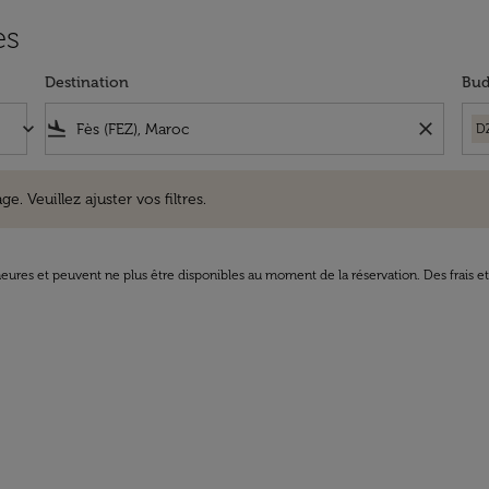
ès
Destination
Bud
keyboard_arrow_down
flight_land
close
D
uillez ajuster vos filtres.
e. Veuillez ajuster vos filtres.
8 heures et peuvent ne plus être disponibles au moment de la réservation. Des frais e