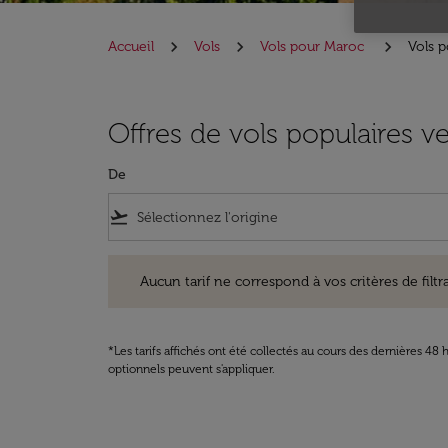
Accueil
Vols
Vols pour Maroc
Vols p
Offres de vols populaires v
De
flight_takeoff
Aucun tarif ne correspond à vos critères de filtrage. Ve
Aucun tarif ne correspond à vos critères de filtrag
*Les tarifs affichés ont été collectés au cours des dernières 4
optionnels peuvent s'appliquer.