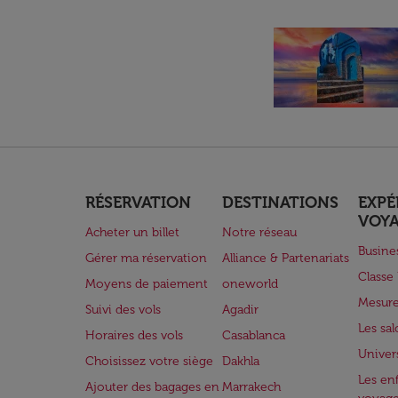
RÉSERVATION
DESTINATIONS
EXPÉ
VOY
Acheter un billet
Notre réseau
Busine
Gérer ma réservation
Alliance & Partenariats
Class
Moyens de paiement
oneworld
Mesure
Suivi des vols
Agadir
Les sa
Horaires des vols
Casablanca
Univer
Choisissez votre siège
Dakhla
Les enf
Ajouter des bagages en
Marrakech