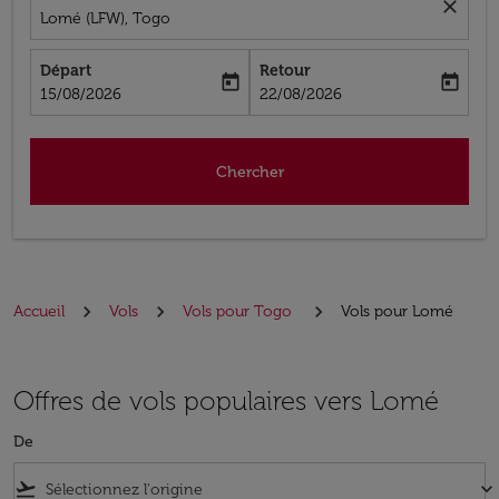
close
Lomé (LFW), Togo
Départ
Retour
today
today
fc-booking-departure-date-aria-label
fc-booking-return-date-aria-label
15/08/2026
22/08/2026
Chercher
Accueil
Vols
Vols pour Togo
Vols pour Lomé
Offres de vols populaires vers Lomé
De
flight_takeoff
keyboard_arrow_down