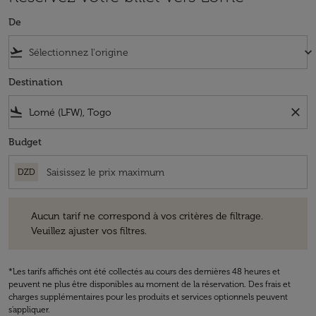
De
flight_takeoff
keyboard_arrow_down
Destination
flight_land
close
Budget
DZD
Aucun tarif ne correspond à vos critères de filtrage. Veuillez ajuster v
Aucun tarif ne correspond à vos critères de filtrage.
Veuillez ajuster vos filtres.
*Les tarifs affichés ont été collectés au cours des dernières 48 heures et
peuvent ne plus être disponibles au moment de la réservation. Des frais et
charges supplémentaires pour les produits et services optionnels peuvent
s'appliquer.