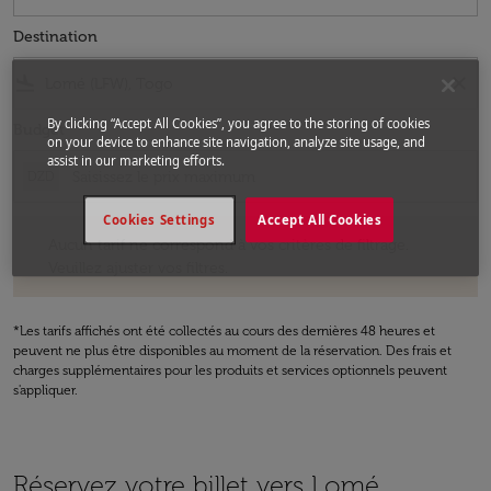
Destination
flight_land
close
By clicking “Accept All Cookies”, you agree to the storing of cookies
Budget
on your device to enhance site navigation, analyze site usage, and
assist in our marketing efforts.
DZD
Cookies Settings
Accept All Cookies
Aucun tarif ne correspond à vos critères de filtrage. Veuillez ajuster v
Aucun tarif ne correspond à vos critères de filtrage.
Veuillez ajuster vos filtres.
*Les tarifs affichés ont été collectés au cours des dernières 48 heures et
peuvent ne plus être disponibles au moment de la réservation. Des frais et
charges supplémentaires pour les produits et services optionnels peuvent
s'appliquer.
Réservez votre billet vers Lomé