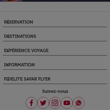
RÉSERVATION
keyboard_arrow_down
DESTINATIONS
keyboard_arrow_down
EXPÉRIENCE VOYAGE
keyboard_arrow_down
INFORMATION
keyboard_arrow_down
FIDELITE SAFAR FLYER
keyboard_arrow_down
Suivez-nous