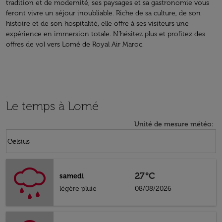
tradition et de modernité, ses paysages et sa gastronomie vous
feront vivre un séjour inoubliable. Riche de sa culture, de son
histoire et de son hospitalité, elle offre à ses visiteurs une
expérience en immersion totale. N’hésitez plus et profitez des
offres de vol vers Lomé de Royal Air Maroc.
Le temps à Lomé
Unité de mesure météo
:
Weather unit option Celsius Selected
keyboard_arrow_down
Celsius
27°C
samedi
légère pluie
08/08/2026