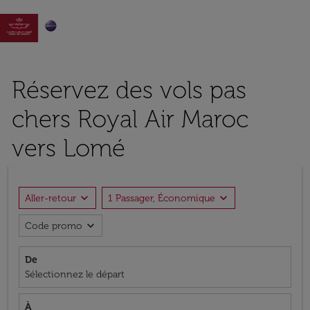

Réservez des vols pas
chers Royal Air Maroc
vers Lomé
expand_more
expand_more
Aller-retour
1 Passager, Économique
expand_more
Code promo
De
Sélectionnez le départ
À