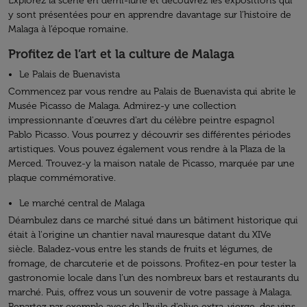
Explorez la scène en demi-lune et découvrez les expositions qui
y sont présentées pour en apprendre davantage sur l’histoire de
Malaga à l’époque romaine.
Profitez de l’art et la culture de Malaga
Le Palais de Buenavista
Commencez par vous rendre au Palais de Buenavista qui abrite le
Musée Picasso de Malaga. Admirez-y une collection
impressionnante d'œuvres d'art du célèbre peintre espagnol
Pablo Picasso. Vous pourrez y découvrir ses différentes périodes
artistiques. Vous pouvez également vous rendre à la Plaza de la
Merced. Trouvez-y la maison natale de Picasso, marquée par une
plaque commémorative.
Le marché central de Malaga
Déambulez dans ce marché situé dans un bâtiment historique qui
était à l'origine un chantier naval mauresque datant du XIVe
siècle. Baladez-vous entre les stands de fruits et légumes, de
fromage, de charcuterie et de poissons. Profitez-en pour tester la
gastronomie locale dans l’un des nombreux bars et restaurants du
marché. Puis, offrez vous un souvenir de votre passage à Malaga.
Repartez par exemple avec de l’huile d’olive extra-vierge, des vins