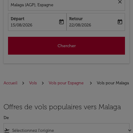
close
Malaga (AGP), Espagne
Départ
Retour
today
today
fc-booking-departure-date-aria-label
fc-booking-return-date-aria-label
15/08/2026
22/08/2026
Chercher
Accueil
Vols
Vols pour Espagne
Vols pour Malaga
Offres de vols populaires vers Malaga
De
flight_takeoff
keyboard_arrow_down