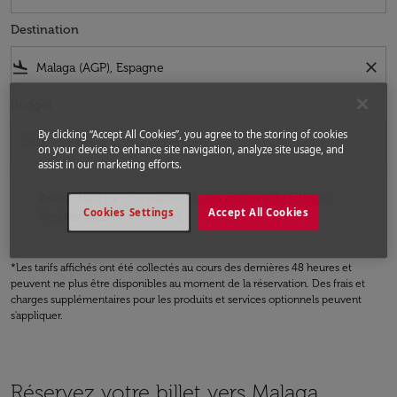
Destination
flight_land
close
Budget
By clicking “Accept All Cookies”, you agree to the storing of cookies
DZD
on your device to enhance site navigation, analyze site usage, and
assist in our marketing efforts.
Aucun tarif ne correspond à vos critères de filtrage. Veuillez ajuster v
Aucun tarif ne correspond à vos critères de filtrage.
Cookies Settings
Accept All Cookies
Veuillez ajuster vos filtres.
*Les tarifs affichés ont été collectés au cours des dernières 48 heures et
peuvent ne plus être disponibles au moment de la réservation. Des frais et
charges supplémentaires pour les produits et services optionnels peuvent
s'appliquer.
Réservez votre billet vers Malaga