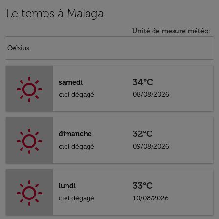
Le temps à Malaga
Unité de mesure météo
:
Weather unit option Celsius Selected
keyboard_arrow_down
Celsius
34°C
samedi
ciel dégagé
08/08/2026
32°C
dimanche
ciel dégagé
09/08/2026
33°C
lundi
ciel dégagé
10/08/2026