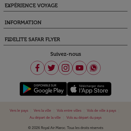
EXPÉRIENCE VOYAGE
keyboard_arrow_down
INFORMATION
keyboard_arrow_down
FIDELITE SAFAR FLYER
keyboard_arrow_down
Suivez-nous
|
|
|
|
Vers le pays
Vers la ville
Vols entre villes
Vols de ville à pays
|
Au départ de la ville
Vols au départ du pays
© 2026 Royal Air Maroc. Tous les droits réservés