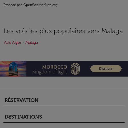
Proposé par
: OpenWeatherMap.org
Les vols les plus populaires vers Malaga
Vols Alger - Malaga
RÉSERVATION
keyboard_arrow_down
DESTINATIONS
keyboard_arrow_down