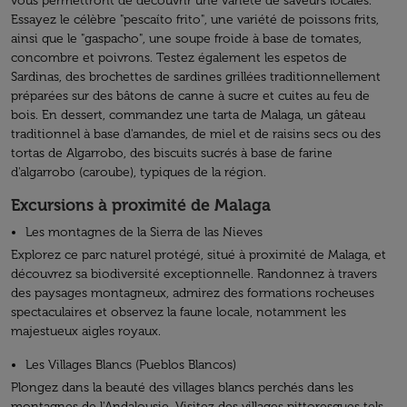
vous permettront de découvrir une variété de saveurs locales.
Essayez le célèbre "pescaíto frito", une variété de poissons frits,
ainsi que le "gaspacho", une soupe froide à base de tomates,
concombre et poivrons. Testez également les espetos de
Sardinas, des brochettes de sardines grillées traditionnellement
préparées sur des bâtons de canne à sucre et cuites au feu de
bois. En dessert, commandez une tarta de Malaga, un gâteau
traditionnel à base d'amandes, de miel et de raisins secs ou des
tortas de Algarrobo, des biscuits sucrés à base de farine
d'algarrobo (caroube), typiques de la région.
Excursions à proximité de Malaga
Les montagnes de la Sierra de las Nieves
Explorez ce parc naturel protégé, situé à proximité de Malaga, et
découvrez sa biodiversité exceptionnelle. Randonnez à travers
des paysages montagneux, admirez des formations rocheuses
spectaculaires et observez la faune locale, notamment les
majestueux aigles royaux.
Les Villages Blancs (Pueblos Blancos)
Plongez dans la beauté des villages blancs perchés dans les
montagnes de l'Andalousie. Visitez des villages pittoresques tels