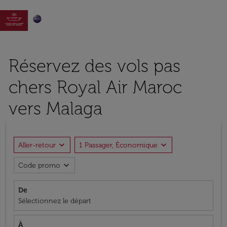

Réservez des vols pas
chers Royal Air Maroc
vers Malaga
expand_more
expand_more
Aller-retour
1 Passager, Économique
expand_more
Code promo
De
Sélectionnez le départ
À