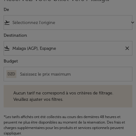
De
flight_takeoff
keyboard_arrow_down
Destination
flight_land
close
Budget
DZD
Aucun tarif ne correspond à vos critères de filtrage. Veuillez ajuster v
Aucun tarif ne correspond à vos critères de filtrage.
Veuillez ajuster vos filtres.
*Les tarifs affichés ont été collectés au cours des dernières 48 heures et
peuvent ne plus être disponibles au moment de la réservation. Des frais et
charges supplémentaires pour les produits et services optionnels peuvent
s'appliquer.