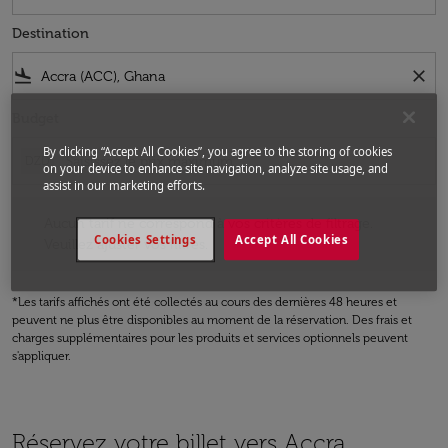
Destination
flight_land
close
Budget
By clicking “Accept All Cookies”, you agree to the storing of cookies
DZD
on your device to enhance site navigation, analyze site usage, and
assist in our marketing efforts.
Aucun tarif ne correspond à vos critères de filtrage. Veuillez ajuster v
Aucun tarif ne correspond à vos critères de filtrage.
Cookies Settings
Accept All Cookies
Veuillez ajuster vos filtres.
*Les tarifs affichés ont été collectés au cours des dernières 48 heures et
peuvent ne plus être disponibles au moment de la réservation. Des frais et
charges supplémentaires pour les produits et services optionnels peuvent
s'appliquer.
Réservez votre billet vers Accra