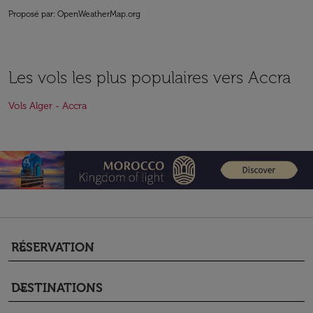
Proposé par
: OpenWeatherMap.org
Les vols les plus populaires vers Accra
Vols Alger - Accra
RÉSERVATION
keyboard_arrow_down
DESTINATIONS
keyboard_arrow_down