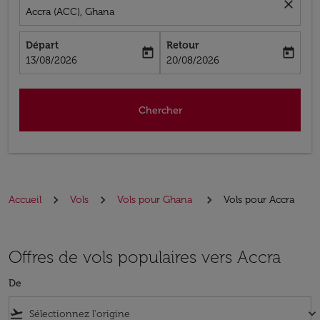
close
Accra (ACC), Ghana
Départ
Retour
today
today
fc-booking-departure-date-aria-label
fc-booking-return-date-aria-label
13/08/2026
20/08/2026
Chercher
Accueil
Vols
Vols pour Ghana
Vols pour Accra
Offres de vols populaires vers Accra
De
flight_takeoff
keyboard_arrow_down