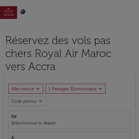

Réservez des vols pas
chers Royal Air Maroc
vers Accra
expand_more
expand_more
Aller-retour
1 Passager, Économique
expand_more
Code promo
De
Sélectionnez le départ
À