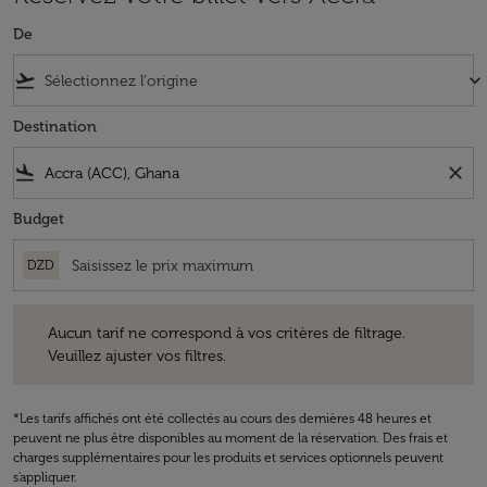
De
flight_takeoff
keyboard_arrow_down
Destination
flight_land
close
Budget
DZD
Aucun tarif ne correspond à vos critères de filtrage. Veuillez ajuster v
Aucun tarif ne correspond à vos critères de filtrage.
Veuillez ajuster vos filtres.
*Les tarifs affichés ont été collectés au cours des dernières 48 heures et
peuvent ne plus être disponibles au moment de la réservation. Des frais et
charges supplémentaires pour les produits et services optionnels peuvent
s'appliquer.