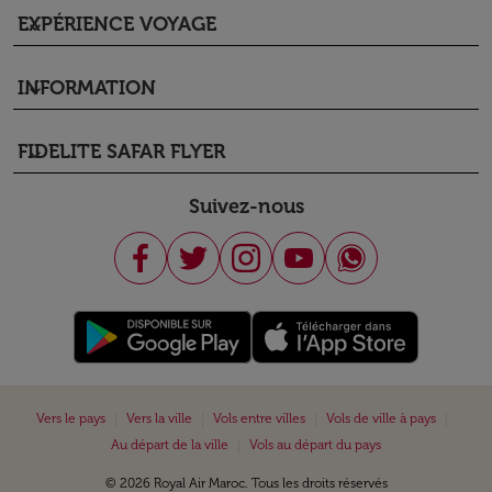
EXPÉRIENCE VOYAGE
keyboard_arrow_down
INFORMATION
keyboard_arrow_down
FIDELITE SAFAR FLYER
keyboard_arrow_down
Suivez-nous
|
|
|
|
Vers le pays
Vers la ville
Vols entre villes
Vols de ville à pays
|
Au départ de la ville
Vols au départ du pays
© 2026 Royal Air Maroc. Tous les droits réservés