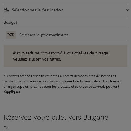
flight_land
keyboard_arrow_down
Budget
DZD
Aucun tarif ne correspond à vos critères de filtrage. Veuillez ajuster v
Aucun tarif ne correspond à vos critères de filtrage.
Veuillez ajuster vos filtres.
*Les tarifs affichés ont été collectés au cours des dernières 48 heures et
peuvent ne plus être disponibles au moment de la réservation. Des frais et
charges supplémentaires pour les produits et services optionnels peuvent
s'appliquer.
Réservez votre billet vers Bulgarie
De