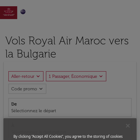

Vols Royal Air Maroc vers
la Bulgarie
expand_more
expand_more
Aller-retour
1 Passager, Économique
expand_more
Code promo
De
Sélectionnez le départ
À
Sélectionnez la destination
By clicking “Accept All Cookies”, you agree to the storing of cookies