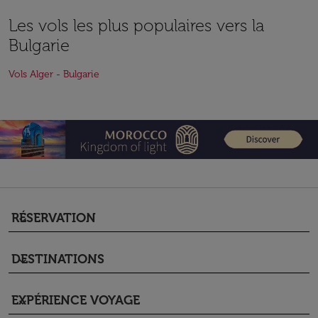
Les vols les plus populaires vers la
Bulgarie
Vols Alger - Bulgarie
RÉSERVATION
keyboard_arrow_down
DESTINATIONS
keyboard_arrow_down
EXPÉRIENCE VOYAGE
keyboard_arrow_down