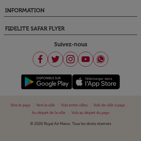
INFORMATION
keyboard_arrow_down
FIDELITE SAFAR FLYER
keyboard_arrow_down
Suivez-nous
|
|
|
|
Vers le pays
Vers la ville
Vols entre villes
Vols de ville à pays
|
Au départ de la ville
Vols au départ du pays
© 2026 Royal Air Maroc. Tous les droits réservés