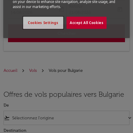
on your device to enhance site navigation, analyze site usage, and
Départ
Retour
assist in our marketing efforts.
today
today
fc-booking-departure-date-aria-label
fc-booking-return-date-aria-label
14/08/2026
21/08/2026
Cookies Settings
Accept All Cookies
Chercher
Accueil
Vols
Vols pour Bulgarie
Offres de vols populaires vers Bulgarie
De
flight_takeoff
keyboard_arrow_down
Destination