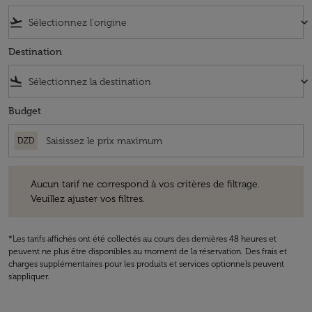
flight_takeoff
keyboard_arrow_down
Destination
flight_land
keyboard_arrow_down
Budget
DZD
Aucun tarif ne correspond à vos critères de filtrage. Veuillez ajuster v
Aucun tarif ne correspond à vos critères de filtrage.
Veuillez ajuster vos filtres.
*Les tarifs affichés ont été collectés au cours des dernières 48 heures et
peuvent ne plus être disponibles au moment de la réservation. Des frais et
charges supplémentaires pour les produits et services optionnels peuvent
s'appliquer.