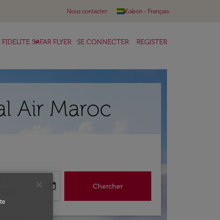
keyboard_arrow_down
Nous contacter
Gabon
-
Français
keyboard_arrow_down
FIDELITE SAFAR FLYER
SE CONNECTER
REGISTER
al Air Maroc
r
today
Chercher
abel
king-return-date-aria-label
/2026
te