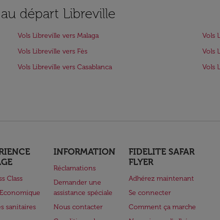
au départ Libreville
Vols Libreville vers Malaga
Vols 
Vols Libreville vers Fès
Vols L
Vols Libreville vers Casablanca
Vols 
RIENCE
INFORMATION
FIDELITE SAFAR
AGE
FLYER
Réclamations
ss Class
Adhérez maintenant
Demander une
e Economique
assistance spéciale
Se connecter
s sanitaires
Nous contacter
Comment ça marche