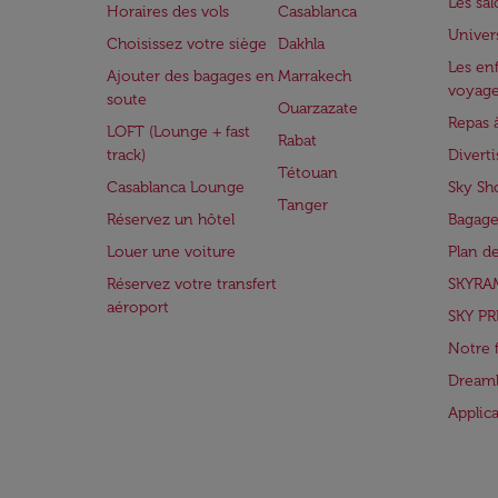
Les sa
Horaires des vols
Casablanca
Univer
Choisissez votre siège
Dakhla
Les enf
Ajouter des bagages en
Marrakech
voyag
soute
Ouarzazate
Repas 
LOFT (Lounge + fast
Rabat
track)
Divert
Tétouan
Casablanca Lounge
Sky Sh
Tanger
Réservez un hôtel
Bagage
Louer une voiture
Plan d
Réservez votre transfert
SKYRA
aéroport
SKY PR
Notre 
Dreaml
Applic