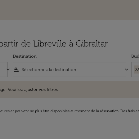
artir de Libreville à Gibraltar
Destination
Bud
keyboard_arrow_down
flight_land
keyboard_arrow_down
X
uillez ajuster vos filtres.
e. Veuillez ajuster vos filtres.
8 heures et peuvent ne plus être disponibles au moment de la réservation. Des frais e