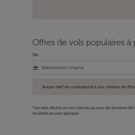
Offres de vols populaires à p
De
flight_takeoff
Aucun tarif ne correspond à vos critères de filtrage. Ve
Aucun tarif ne correspond à vos critères de filtrag
*Les tarifs affichés ont été collectés au cours des dernières 4
facultatifs peuvent appliquer.