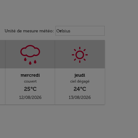
Weather unit option Celsius Select
keyboard_arrow_down
Unité de mesure météo
:
Celsius
mercredi
jeudi
couvert
ciel dégagé
25°C
24°C
12/08/2026
13/08/2026