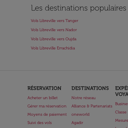
Les destinations populaires 
Vols Libreville vers Tanger
Vols Libreville vers Nador
Vols Libreville vers Oujda
Vols Libreville Errachidia
RÉSERVATION
DESTINATIONS
EXPÉ
VOY
Acheter un billet
Notre réseau
Busine
Gérer ma réservation
Alliance & Partenariats
Class
Moyens de paiement
oneworld
Mesure
Suivi des vols
Agadir