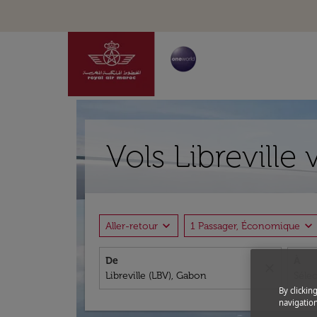
Vols Libreville
expand_more
expand_more
Aller-retour
1 Passager, Économique
De
À
close
By clickin
navigation