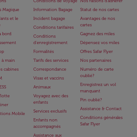
lons
Conditions de voyage
Nos raisons d'adhérer
s Magique
Information Bagage
Statut de nos cartes
ants et le
Incident bagage
Avantages de nos
e
cartes
Conditions tarifaires
à bord
Gagnez des miles
Conditions
issement
d'enregistrement
Dépensez vos miles
op
Formalités
Offres Safar Flyer
 à main
Tarifs des services
Nos partenaires
es cabines
Correspondance
Numéro de carte
oublié?
M
Visas et vaccins
Enregistrez un vol
ESS
Animaux
manquant
flotte
Voyagez avec des
Pin oublié?
enfants
iner
Assistance & Contact
Services exclusifs
ations Mobile
Conditions générales
Enfants non
Safar Flyer
accompagnés
Assistance aux