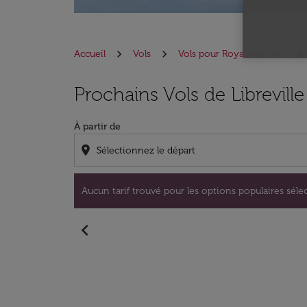
Accueil
Vols
Vols pour Royaume-Uni
Aucun tarif trouvé pour les options populaire
Prochains Vols de Libreville
À partir de
location_on
Aucun tarif trouvé pour les options populaires sélec
chevron_left