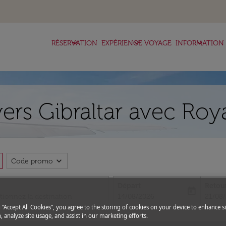
keyboard_arrow_down
keyboard_arrow_down
keyboard_arrow_down
RÉSERVATION
EXPÉRIENCE VOYAGE
INFORMATION
 vers Gibraltar avec Roy
expand_more
Code promo
Départ
Retou
today
fc-booking-departure-date-aria-l
fc-boo
14/08/2026
21/08
g “Accept All Cookies”, you agree to the storing of cookies on your device to enhance si
, analyze site usage, and assist in our marketing efforts.