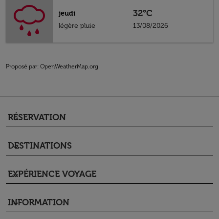
32°C
jeudi
légère pluie
13/08/2026
Proposé par
: OpenWeatherMap.org
RÉSERVATION
keyboard_arrow_down
DESTINATIONS
keyboard_arrow_down
EXPÉRIENCE VOYAGE
keyboard_arrow_down
INFORMATION
keyboard_arrow_down