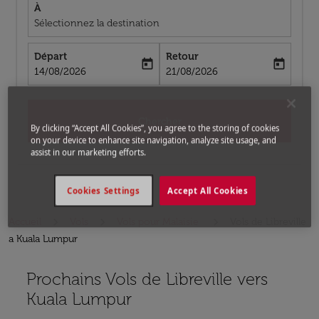
À
Sélectionnez la destination
Départ
Retour
today
today
fc-booking-departure-date-aria-label
fc-booking-return-date-aria-label
14/08/2026
21/08/2026
Chercher
By clicking “Accept All Cookies”, you agree to the storing of cookies
on your device to enhance site navigation, analyze site usage, and
assist in our marketing efforts.
Cookies Settings
Accept All Cookies
Accueil
Vols
Vols pour Malaisie
Vols de Libreville
a Kuala Lumpur
Prochains Vols de Libreville vers
Aucun tarif trouvé pour les options populaires sélectio
Kuala Lumpur