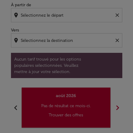
À partir de
location_on
close
Vers
location_on
close
Aucun tarif trouvé pour les options
populaires sélectionnées. Veuillez
mettre à jour votre sélection.
août 2026
chevron_left
chevron_right
Pas de résultat ce mois-ci.
Trouver des offres