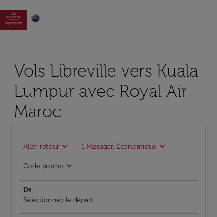

Vols Libreville vers Kuala
Lumpur avec Royal Air
Maroc
expand_more
expand_more
Aller-retour
1 Passager, Économique
expand_more
Code promo
De
Sélectionnez le départ