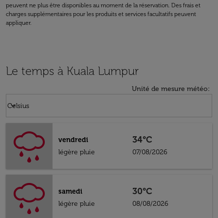
peuvent ne plus être disponibles au moment de la réservation. Des frais et
charges supplémentaires pour les produits et services facultatifs peuvent
appliquer.
Le temps à Kuala Lumpur
Unité de mesure météo
:
Weather unit option Celsius Selected
keyboard_arrow_down
Celsius
34°C
vendredi
légère pluie
07/08/2026
30°C
samedi
légère pluie
08/08/2026