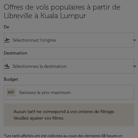
Offres de vols populaires à partir de
Libreville à Kuala Lumpur
De
flight_takeoff
keyboard_arrow_down
Destination
flight_land
keyboard_arrow_down
Budget
XAF
Aucun tarif ne correspond à vos critères de filtrage. Veuillez ajuster v
Aucun tarif ne correspond à vos critères de filtrage.
Veuillez ajuster vos filtres.
*Les tarifs affichés ont été collectés au cours des dernières 48 heures et