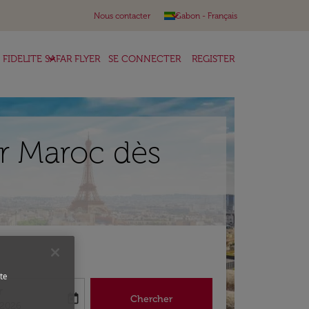
keyboard_arrow_down
Nous contacter
Gabon
-
Français
keyboard_arrow_down
FIDELITE SAFAR FLYER
SE CONNECTER
REGISTER
Air Maroc dès
te
r
today
Chercher
abel
king-return-date-aria-label
/2026