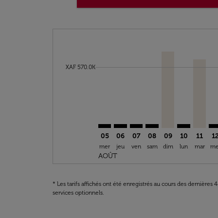
Displaying fares for août-2026
LBV–PAR: cmp-view-offers-disclai
LBV–PAR: cmp-view-offers-di
LBV–PAR: cmp-view-offer
LBV–PAR: cmp-view-o
LBV–ORY, 09/08/
LBV–PAR: cm
LBV–CD
LB
cmp-daily-histogram-bars-legend-min-price-ar
XAF 570.0K
05
06
07
08
09
10
11
1
mer
jeu
ven
sam
dim
lun
mar
me
AOÛT
* Les tarifs affichés ont été enregistrés au cours des dernières
services optionnels.