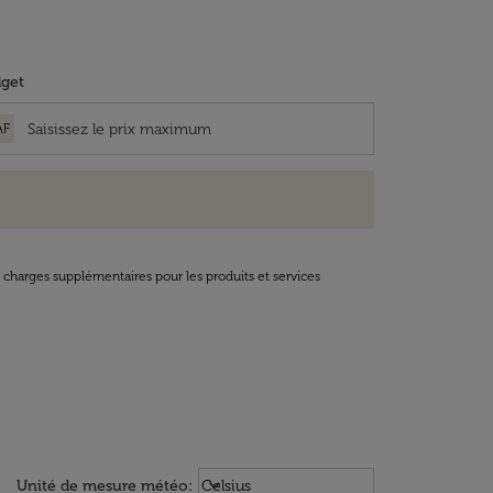
get
AF
t charges supplémentaires pour les produits et services
Weather unit option Celsius Select
keyboard_arrow_down
Unité de mesure météo
:
Celsius