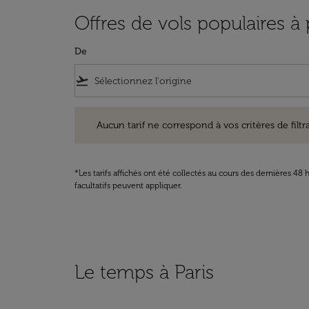
Offres de vols populaires à p
De
flight_takeoff
Aucun tarif ne correspond à vos critères de filtrage. Ve
Aucun tarif ne correspond à vos critères de filtrag
*Les tarifs affichés ont été collectés au cours des dernières 4
facultatifs peuvent appliquer.
Le temps à Paris