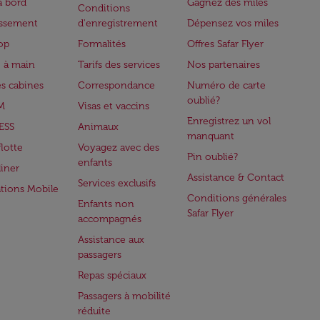
à bord
Gagnez des miles
Conditions
issement
d'enregistrement
Dépensez vos miles
op
Formalités
Offres Safar Flyer
 à main
Tarifs des services
Nos partenaires
es cabines
Correspondance
Numéro de carte
oublié?
M
Visas et vaccins
Enregistrez un vol
ESS
Animaux
manquant
flotte
Voyagez avec des
Pin oublié?
enfants
iner
Assistance & Contact
Services exclusifs
ations Mobile
Conditions générales
Enfants non
Safar Flyer
accompagnés
Assistance aux
passagers
Repas spéciaux
Passagers à mobilité
réduite