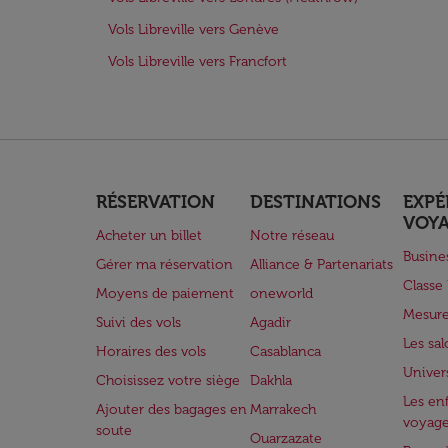
Vols Libreville vers Genève
Vols Libreville vers Francfort
RÉSERVATION
DESTINATIONS
EXPÉ
VOY
Acheter un billet
Notre réseau
Busine
Gérer ma réservation
Alliance & Partenariats
Class
Moyens de paiement
oneworld
Mesure
Suivi des vols
Agadir
Les sa
Horaires des vols
Casablanca
Univer
Choisissez votre siège
Dakhla
Les enf
Ajouter des bagages en
Marrakech
voyag
soute
Ouarzazate