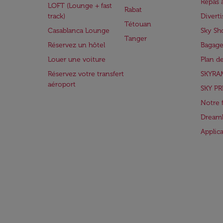
Repas 
LOFT (Lounge + fast
Rabat
track)
Divert
Tétouan
Casablanca Lounge
Sky Sh
Tanger
Réservez un hôtel
Bagage
Louer une voiture
Plan d
Réservez votre transfert
SKYRA
aéroport
SKY PR
Notre 
Dreaml
Applic