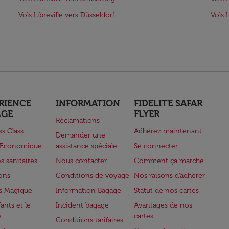
Vols Libreville vers Düsseldorf
Vols 
RIENCE
INFORMATION
FIDELITE SAFAR
AGE
FLYER
Réclamations
ss Class
Adhérez maintenant
Demander une
e Economique
assistance spéciale
Se connecter
s sanitaires
Nous contacter
Comment ça marche
lons
Conditions de voyage
Nos raisons d'adhérer
s Magique
Information Bagage
Statut de nos cartes
ants et le
Incident bagage
Avantages de nos
e
cartes
Conditions tarifaires