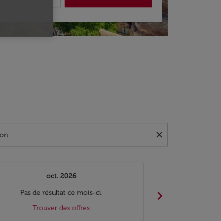
close
oct. 2026
n
chevron_right
Pas de résultat ce mois-ci.
Pas de ré
Trouver des offres
Trouv