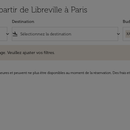
artir de Libreville à Paris
Destination
Bud
keyboard_arrow_down
flight_land
keyboard_arrow_down
X
uillez ajuster vos filtres.
e. Veuillez ajuster vos filtres.
8 heures et peuvent ne plus être disponibles au moment de la réservation. Des frais e