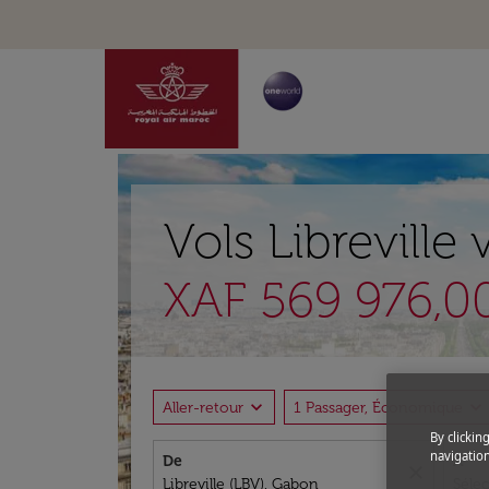
Vols Libreville
XAF 569 976,0
expand_more
expand_more
Aller-retour
1 Passager, Économique
By clickin
navigation
De
À
close