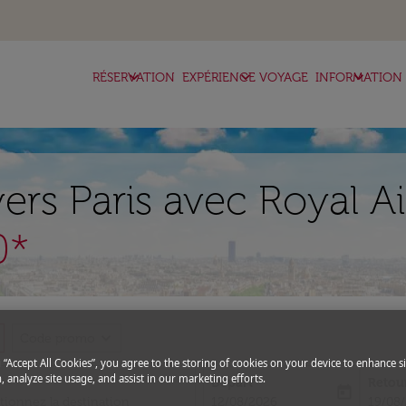
keyboard_arrow_down
keyboard_arrow_down
keyboard_arrow_down
RÉSERVATION
EXPÉRIENCE VOYAGE
INFORMATION
 vers Paris avec Royal 
0*
expand_more
Code promo
g “Accept All Cookies”, you agree to the storing of cookies on your device to enhance si
, analyze site usage, and assist in our marketing efforts.
Départ
Retou
today
fc-booking-departure-date-aria-l
fc-boo
12/08/2026
19/08