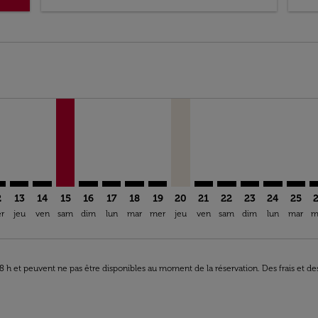
mer. Trouver des offres
sclaimer. Trouver des offres
s-disclaimer. Trouver des offres
ffers-disclaimer. Trouver des offres
2026 – 20/12/2026: À Partir De XAF 717 376,00
p-view-offers-disclaimer. Trouver des offres
G, 11/08/2026 – 17/08/2026: À Partir De XAF 644 676,00
V–PAR: cmp-view-offers-disclaimer. Trouver des offres
LBV–PAR: cmp-view-offers-disclaimer. Trouver des offres
LBV–PAR: cmp-view-offers-disclaimer. Trouver des off
LBV–CDG, 15/08/2026 – 05/09/2026: À Partir De X
LBV–PAR: cmp-view-offers-disclaimer. Trouver
LBV–PAR: cmp-view-offers-disclaimer. Tr
LBV–PAR: cmp-view-offers-disclaimer
LBV–PAR: cmp-view-offers-discla
LBV–CDG, 20/08/2026 – 04/1
LBV–PAR: cmp-view-offe
LBV–PAR: cmp-view-
LBV–PAR: cmp-v
LBV–PAR: c
LBV–P
L
ia-label XAF 570.0K
2
13
14
15
16
17
18
19
20
21
22
23
24
25
r
jeu
ven
sam
dim
lun
mar
mer
jeu
ven
sam
dim
lun
mar
m
 48 h et peuvent ne pas être disponibles au moment de la réservation. Des frais et d