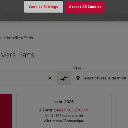
Cookies Settings
Accept All Cookies
e Libreville a Paris
 vers Paris
Vers
compare_arrows
close
location_on
sept. 2026
À Partir De
XAF 665 276,00
*
Vu(s) : 12 heures plus tôt
Aller-retour
/
Économique