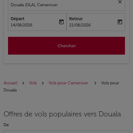
close
Douala (DLA), Cameroun
Départ
Retour
today
today
fc-booking-departure-date-aria-label
fc-booking-return-date-aria-label
14/08/2026
21/08/2026
Chercher
Accueil
Vols
Vols pour Cameroun
Vols pour
Douala
Offres de vols populaires vers Douala
De