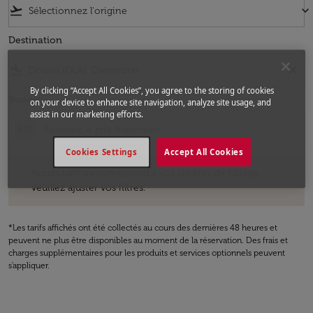
flight_takeoff
keyboard_arrow_down
Destination
flight_land
close
By clicking “Accept All Cookies”, you agree to the storing of cookies
Budget
on your device to enhance site navigation, analyze site usage, and
assist in our marketing efforts.
XAF
Cookies Settings
Accept All Cookies
Aucun tarif ne correspond à vos critères de filtrage. Veuillez ajuster v
Aucun tarif ne correspond à vos critères de filtrage.
Veuillez ajuster vos filtres.
*Les tarifs affichés ont été collectés au cours des dernières 48 heures et
peuvent ne plus être disponibles au moment de la réservation. Des frais et
charges supplémentaires pour les produits et services optionnels peuvent
s'appliquer.