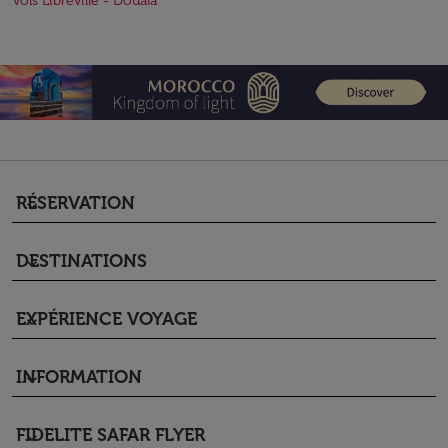
Vols Libreville - Douala
RÉSERVATION
keyboard_arrow_down
DESTINATIONS
keyboard_arrow_down
EXPÉRIENCE VOYAGE
keyboard_arrow_down
INFORMATION
keyboard_arrow_down
FIDELITE SAFAR FLYER
keyboard_arrow_down