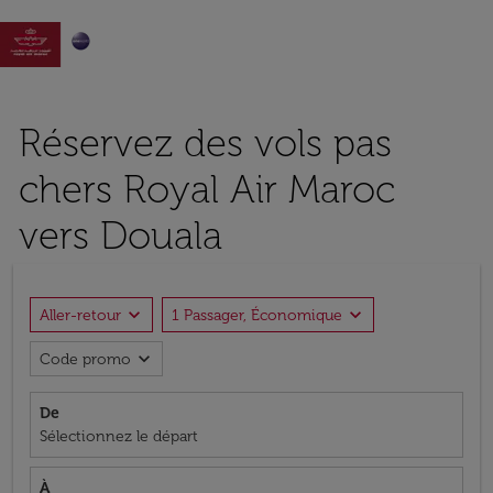

Réservez des vols pas
chers Royal Air Maroc
vers Douala
expand_more
expand_more
Aller-retour
1 Passager, Économique
expand_more
Code promo
De
Sélectionnez le départ
À