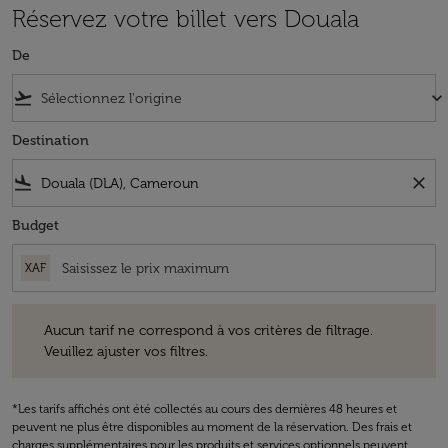
Réservez votre billet vers Douala
De
flight_takeoff
keyboard_arrow_down
Destination
flight_land
close
Budget
XAF
Aucun tarif ne correspond à vos critères de filtrage. Veuillez ajuster v
Aucun tarif ne correspond à vos critères de filtrage.
Veuillez ajuster vos filtres.
*Les tarifs affichés ont été collectés au cours des dernières 48 heures et
peuvent ne plus être disponibles au moment de la réservation. Des frais et
charges supplémentaires pour les produits et services optionnels peuvent