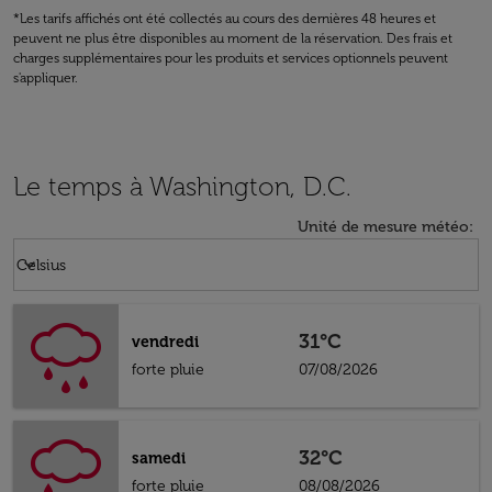
*Les tarifs affichés ont été collectés au cours des dernières 48 heures et
peuvent ne plus être disponibles au moment de la réservation. Des frais et
charges supplémentaires pour les produits et services optionnels peuvent
s'appliquer.
Le temps à Washington, D.C.
Unité de mesure météo
:
Weather unit option Celsius Selected
keyboard_arrow_down
Celsius
31°C
vendredi
forte pluie
07/08/2026
32°C
samedi
forte pluie
08/08/2026