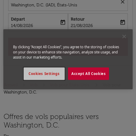
close
Washington, D.C. (IAD), États-Unis
Départ
Retour
today
today
fc-booking-departure-date-aria-label
fc-booking-return-date-aria-label
14/08/2026
21/08/2026
Chercher
By clicking “Accept All Cookies”, you agree to the storing of cookies
on your device to enhance site navigation, analyze site usage, and
assist in our marketing efforts.
Cookies Settings
Accept All Cookies
Accueil
Vols
Vols pour États-Unis
Vols pour
Washington, D.C.
Offres de vols populaires vers
Washington, D.C.