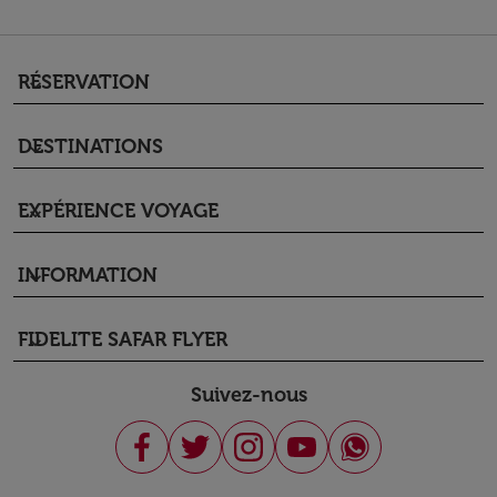
RÉSERVATION
keyboard_arrow_down
DESTINATIONS
keyboard_arrow_down
EXPÉRIENCE VOYAGE
keyboard_arrow_down
INFORMATION
keyboard_arrow_down
FIDELITE SAFAR FLYER
keyboard_arrow_down
Suivez-nous