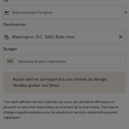
De
flight_takeoff
keyboard_arrow_down
Destination
flight_land
close
Budget
XAF
Aucun tarif ne correspond à vos critères de filtrage. Veuillez ajuster v
Aucun tarif ne correspond à vos critères de filtrage.
Veuillez ajuster vos filtres.
*Les tarifs affichés ont été collectés au cours des dernières 48 heures et
peuvent ne plus être disponibles au moment de la réservation. Des frais et
charges supplémentaires pour les produits et services optionnels peuvent
s'appliquer.