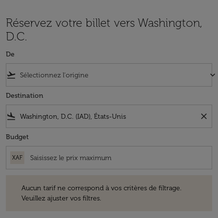
Réservez votre billet vers Washington,
D.C.
De
flight_takeoff
keyboard_arrow_down
Destination
flight_land
close
Budget
XAF
Aucun tarif ne correspond à vos critères de filtrage. Veuillez ajuster v
Aucun tarif ne correspond à vos critères de filtrage.
Veuillez ajuster vos filtres.