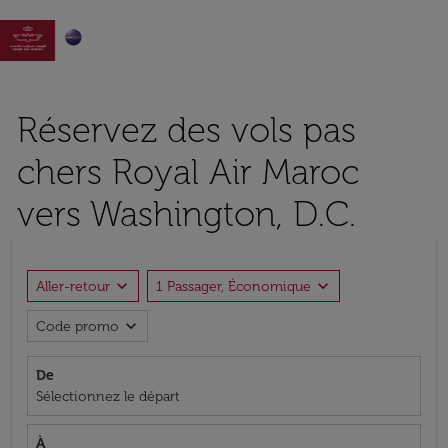

Réservez des vols pas
chers Royal Air Maroc
vers Washington, D.C.
expand_more
expand_more
Aller-retour
1 Passager, Économique
expand_more
Code promo
De
Sélectionnez le départ
À