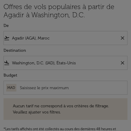
Offres de vols populaires à partir de
Agadir à Washington, D.C.
De
flight_takeoff
close
Destination
flight_land
close
Budget
MAD
Aucun tarif ne correspond à vos critères de filtrage. Veuillez ajuster v
Aucun tarif ne correspond à vos critères de filtrage.
Veuillez ajuster vos filtres.
*Les tarifs affichés ont été collectés au cours des dernières 48 heures et