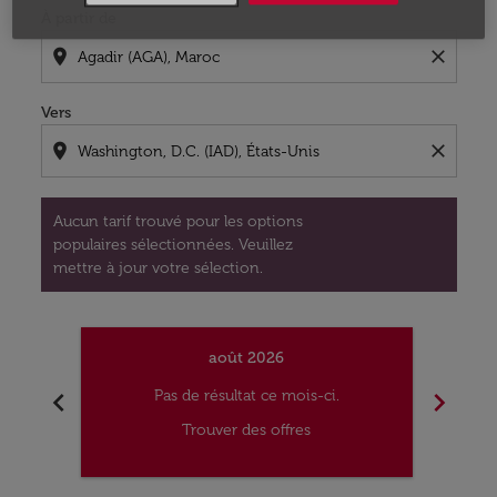
À partir de
location_on
close
Vers
location_on
close
Aucun tarif trouvé pour les options
populaires sélectionnées. Veuillez
mettre à jour votre sélection.
août 2026
chevron_left
chevron_right
Pas de résultat ce mois-ci.
Trouver des offres