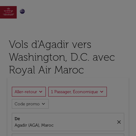

Vols d'Agadir vers
Washington, D.C. avec
Royal Air Maroc
expand_more
expand_more
Aller-retour
1 Passager, Économique
expand_more
Code promo
De
close
Agadir (AGA), Maroc