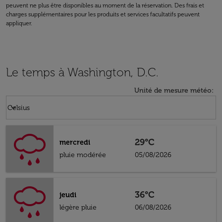
peuvent ne plus être disponibles au moment de la réservation. Des frais et
charges supplémentaires pour les produits et services facultatifs peuvent
appliquer.
Le temps à Washington, D.C.
Unité de mesure météo
:
Weather unit option Celsius Selected
keyboard_arrow_down
Celsius
29°C
mercredi
pluie modérée
05/08/2026
36°C
jeudi
légère pluie
06/08/2026