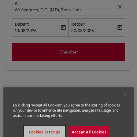
À
close
Washington, D.C. (IAD), États-Unis
Départ
Retour
today
today
fc-booking-departure-date-aria-label
fc-booking-return-date-aria-label
13/08/2026
20/08/2026
Chercher
Accueil
Vols
Vols pour États-Unis
Vols de Agadir
a Washington, D.C.
By clicking “Accept All Cookies”, you agree to the storing of cookies
on your device to enhance site navigation, analyze site usage, and
assist in our marketing efforts.
Prochains Vols de Agadir vers
Aucun tarif trouvé pour les options populaires sélectio
Washington, D.C.
Cookies Settings
Accept All Cookies