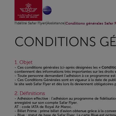
Aller à la page accu
Saut au contenu principal
Fidélité Safar Flyer
|
Assistance
|
Conditions générales Safar F
CONDITIONS GÉ
1. Objet
- Ces conditions générales (ci-après désignées les
« Conditi
contiennent des informations très importantes sur les droits e
- Toute personne demandant l’adhésion à ce programme est r
- Ces Conditions Générales sont en vigueur à la date de publ
le site web Safar Flyer et dès lors ils deviennent obligatoire
Open in a new window
2. Définitions
- Adhésion effective : l’adhésion au programme de fidélisation
enregistré sur son compte Safar Flyer.
AT : code IATA de Royal Air Maroc.
- Billet Prime : prime billet d’avion obtenue grâce à la conv
- Blue : statut de base de Safar Flyer. La carte Blue est octr