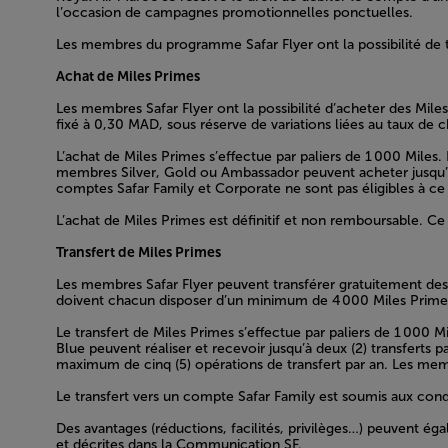
l’occasion de campagnes promotionnelles ponctuelles.
Les membres du programme Safar Flyer ont la possibilité de t
Achat de Miles Primes
Les membres Safar Flyer ont la possibilité d’acheter des Mil
fixé à 0,30 MAD, sous réserve de variations liées au taux de 
L’achat de Miles Primes s’effectue par paliers de 1 000 Miles
membres Silver, Gold ou Ambassador peuvent acheter jusqu’à
comptes Safar Family et Corporate ne sont pas éligibles à ce 
L’achat de Miles Primes est définitif et non remboursable. Ce
Transfert de Miles Primes
Les membres Safar Flyer peuvent transférer gratuitement des
doivent chacun disposer d’un minimum de 4 000 Miles Primes su
Le transfert de Miles Primes s’effectue par paliers de 1 000 M
Blue peuvent réaliser et recevoir jusqu’à deux (2) transferts
maximum de cinq (5) opérations de transfert par an. Les memb
Le transfert vers un compte Safar Family est soumis aux condi
Des avantages (réductions, facilités, privilèges…) peuvent ég
et décrites dans la Communication SF.