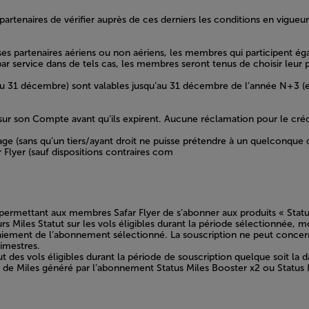
partenaires de vérifier auprès de ces derniers les conditions en vigue
ses partenaires aériens ou non aériens, les membres qui participent é
ar service dans de tels cas, les membres seront tenus de choisir leu
 au 31 décembre) sont valables jusqu’au 31 décembre de l’année N+3 (
 sur son Compte avant qu’ils expirent. Aucune réclamation pour le créd
itage (sans qu’un tiers/ayant droit ne puisse prétendre à un quelconq
lyer (sauf dispositions contraires com
es permettant aux membres Safar Flyer de s’abonner aux produits « Stat
urs Miles Statut sur les vols éligibles durant la période sélectionnée, 
paiement de l’abonnement sélectionné. La souscription ne peut concern
imestres.
t des vols éligibles durant la période de souscription quelque soit la d
le de Miles généré par l’abonnement Status Miles Booster x2 ou Status 