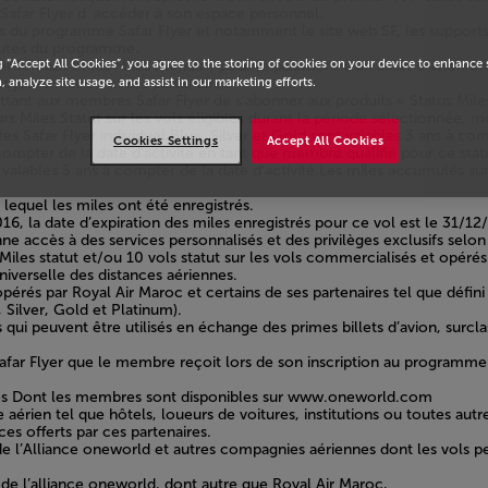
afar Flyer d´accéder à son espace personnel.
 programme Safar Flyer et notamment le site web SF, les supports d
eautés du programme.
g “Accept All Cookies”, you agree to the storing of cookies on your device to enhance 
 le Cash et les Miles Primes*, pour le paiement d’un billet d'avion 
oyal Air Maroc et ses partenaires.
, analyze site usage, and assist in our marketing efforts.
mettant aux membres Safar Flyer de s’abonner aux produits « Status Mil
urs Miles Statut sur les vols éligibles durant la période sélectionnée, 
s Safar Flyer individuel Blue, Silver et Gold sont valables 3 ans à com
Cookies Settings
Accept All Cookies
compter de la date d’activité en tant que membre qualifié pour ce stat
valables 5 ans à compter de la date d’activité.Les miles accumulés su
 lequel les miles ont été enregistrés.
6, la date d’expiration des miles enregistrés pour ce vol est le 31/12
nne accès à des services personnalisés et des privilèges exclusifs selon
iles statut et/ou 10 vols statut sur les vols commercialisés et opérés
universelle des distances aériennes.
opérés par Royal Air Maroc et certains de ses partenaires tel que défin
 Silver, Gold et Platinum).
s qui peuvent être utilisés en échange des primes billets d’avion, sur
ar Flyer que le membre reçoit lors de son inscription au programme Sa
ales Dont les membres sont disponibles sur www.oneworld.com
e aérien tel que hôtels, loueurs de voitures, institutions ou toutes aut
es offerts par ces partenaires.
e l’Alliance oneworld et autres compagnies aériennes dont les vols p
e l’alliance oneworld, dont autre que Royal Air Maroc,