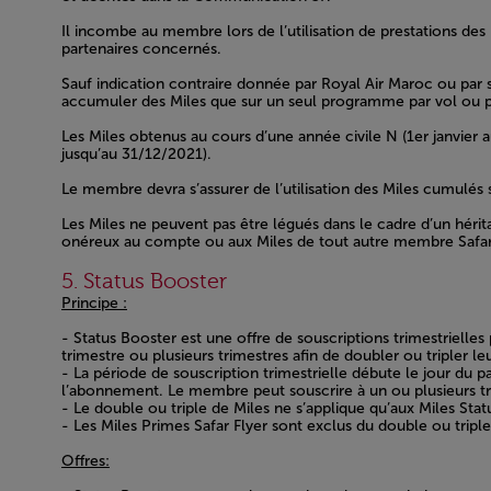
Il incombe au membre lors de l’utilisation de prestations des 
partenaires concernés.
Sauf indication contraire donnée par Royal Air Maroc ou par 
accumuler des Miles que sur un seul programme par vol ou p
Les Miles obtenus au cours d’une année civile N (1er janvier
jusqu’au 31/12/2021).
Le membre devra s’assurer de l’utilisation des Miles cumulés
Les Miles ne peuvent pas être légués dans le cadre d’un hér
onéreux au compte ou aux Miles de tout autre membre Safar F
Open in a new window
5. Status Booster
Principe :
- Status Booster est une offre de souscriptions trimestriell
trimestre ou plusieurs trimestres afin de doubler ou tripler le
- La période de souscription trimestrielle débute le jour du 
l’abonnement. Le membre peut souscrire à un ou plusieurs tr
- Le double ou triple de Miles ne s’applique qu’aux Miles Statu
- Les Miles Primes Safar Flyer sont exclus du double ou trip
Offres: