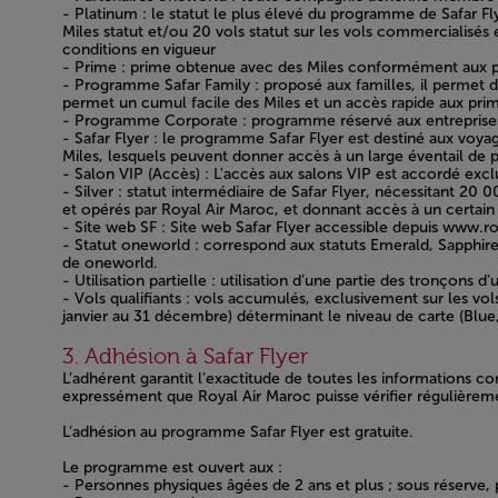
- Platinum : le statut le plus élevé du programme de Safar Fl
Miles statut et/ou 20 vols statut sur les vols commercialisés 
conditions en vigueur
- Prime : prime obtenue avec des Miles conformément aux p
- Programme Safar Family : proposé aux familles, il permet 
permet un cumul facile des Miles et un accès rapide aux prime
- Programme Corporate : programme réservé aux entreprises,
- Safar Flyer : le programme Safar Flyer est destiné aux voyag
Miles, lesquels peuvent donner accès à un large éventail de
- Salon VIP (Accès) : L'accès aux salons VIP est accordé exc
- Silver : statut intermédiaire de Safar Flyer, nécessitant 20
et opérés par Royal Air Maroc, et donnant accès à un certai
- Site web SF : Site web Safar Flyer accessible depuis www.
- Statut oneworld : correspond aux statuts Emerald, Sapphir
de oneworld.
- Utilisation partielle : utilisation d’une partie des tronçons d’
- Vols qualifiants : vols accumulés, exclusivement sur les vol
janvier au 31 décembre) déterminant le niveau de carte (Blue,
Open in a new window
3. Adhésion à Safar Flyer
L’adhérent garantit l’exactitude de toutes les informations 
expressément que Royal Air Maroc puisse vérifier régulièreme
L’adhésion au programme Safar Flyer est gratuite.
Le programme est ouvert aux :
- Personnes physiques âgées de 2 ans et plus ; sous réserve, p