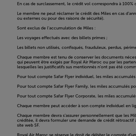
En cas de surclassement, le crédit vol correspondra à 100% d
Le membre ne peut réclamer le crédit des Miles en cas d’annu
ou externes ou pour des raisons de sécurité).
Sont exclus de l’accumulation de Miles :
Les voyages effectués avec des billets primes ;
Les billets non utilisés, confisqués, frauduleux, perdus, pér
Chaque membre est tenu de conserver les documents nécessair
qui peuvent être exigés par Royal Air Maroc ou par les partena
lesquelles les justificatifs sus mentionnés n’ont pas été co
Pour tout compte Safar Flyer individuel, les miles accumulés
Pour tout compte Safar Flyer Family, les miles accumulés pou
Pour tout compte Safar Flyer Corporate, les miles accumulés
Chaque membre peut accéder à son compte individuel en ligne 
Chaque membre devra s’assurer personnellement que les Miles
créditée, il devra formuler une demande de crédit rétroactif
site web SF.
Royal Air Maroc se réserve le droit de débiter le compte d’un