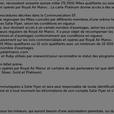
yer, nécessitant soixante quinze mille (75.000) Miles qualifiants ou s
et opérés par Royal Air Maroc.. La carte Platinum donne accès à des ser
rocédures décrites dans la Communication SF.
de regrouper les Miles cumulés par différents membres d’une même fam
s Safar Flyer, selon les conditions en vigueur.
 leur donnant accès à un certain nombre d’avantages, selon les condi
eurs réguliers de Royal Air Maroc. Il a pour objet de récompenser les 
 primes et d’avantages conformément aux conditions en vigueur.
lusivement sur les vols commercialisés et opérés par Royal Air Maroc.
 000 Miles qualifiants ou 15 vols qualifiants avec un minimum de 10 000
n nombre d’avantages.
royalairmaroc.com
e et Ruby utilisés par oneworld pour reconnaître le statut des prog
un billet prime.
s opérés par Royal Air Maroc et certains de ses partenaires tel que dé
 Silver, Gold et Platinum).
communiquées à Safar Flyer et sera seul responsable de toute identif
nt et à tout moment les informations de son compte Safar Flyer et s’
our les mineurs, qui auront besoin d’une autorisation parentale, ou du 