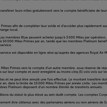
ransférer leurs miles gratuitement vers le compte bénéficiaire de leur
es Primes afin de compléter leur solde et d’accéder plus rapidement a
change local.
. Les membres Blue peuvent acheter jusqu’à 3 000 Miles par opération, 
 50 000 Miles Primes par an, tandis que les membres Platinum bénéfi
service.
 service est disponible en ligne ainsi qu’auprès des agences Royal Air 
 Miles Primes vers le compte d’un autre membre, sous réserve de répon
r leur compte et avoir enregistré au moins cinq (5) vols vols sur leur 
iles et ne peut être annulé une fois effectué. Le montant transféré do
 par an, dans la limite de 10 000 Miles Primes par année civile. Les m
res Platinum disposent d’un nombre illimité de transferts annuels.
tions du statut le plus élevé au sein dudit compte. Les comptes Corpor
alement être obtenus avec des partenaires aériens ou non aériens de Sa