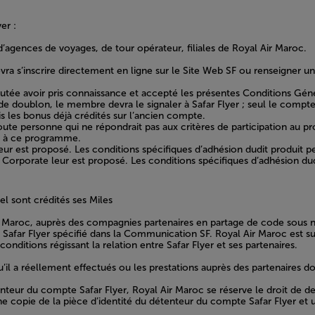
er :
’agences de voyages, de tour opérateur, filiales de Royal Air Maroc.
a s’inscrire directement en ligne sur le Site Web SF ou renseigner un
ée avoir pris connaissance et accepté les présentes Conditions Géné
de doublon, le membre devra le signaler à Safar Flyer ; seul le compte 
 les bonus déjà crédités sur l’ancien compte.
 toute personne qui ne répondrait pas aux critères de participation au
nt à ce programme.
eur est proposé. Les conditions spécifiques d’adhésion dudit produit 
 Corporate leur est proposé. Les conditions spécifiques d’adhésion du
l sont crédités ses Miles
r Maroc, auprès des compagnies partenaires en partage de code sous nu
afar Flyer spécifié dans la Communication SF. Royal Air Maroc est sus
ditions régissant la relation entre Safar Flyer et ses partenaires.
 a réellement effectués ou les prestations auprès des partenaires don
tenteur du compte Safar Flyer, Royal Air Maroc se réserve le droit de d
e copie de la pièce d’identité du détenteur du compte Safar Flyer et 