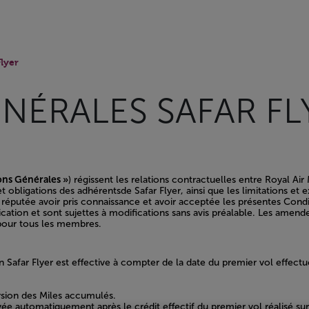
eil
lyer
NÉRALES SAFAR FL
ons Générales »
) régissent les relations contractuelles entre Royal 
t obligations des adhérentsde Safar Flyer, ainsi que les limitations et
éputée avoir pris connaissance et avoir acceptée les présentes Condi
ication et sont sujettes à modifications sans avis préalable. Les amen
s pour tous les membres.
 Safar Flyer est effective à compter de la date du premier vol effectué
ersion des Miles accumulés.
oyée automatiquement après le crédit effectif du premier vol réalisé sur