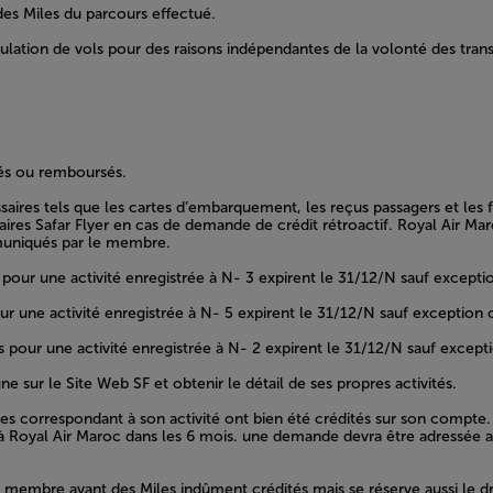
es Miles du parcours effectué.
lation de vols pour des raisons indépendantes de la volonté des trans
imés ou remboursés.
es tels que les cartes d’embarquement, les reçus passagers et les fa
ires Safar Flyer en cas de demande de crédit rétroactif. Royal Air Maroc
mmuniqués par le membre.
 pour une activité enregistrée à N- 3 expirent le 31/12/N sauf excepti
r une activité enregistrée à N- 5 expirent le 31/12/N sauf exception 
 pour une activité enregistrée à N- 2 expirent le 31/12/N sauf except
sur le Site Web SF et obtenir le détail de ses propres activités.
 correspondant à son activité ont bien été crédités sur son compte. 
 à Royal Air Maroc dans les 6 mois. une demande devra être adressée au
 membre ayant des Miles indûment crédités mais se réserve aussi le dro