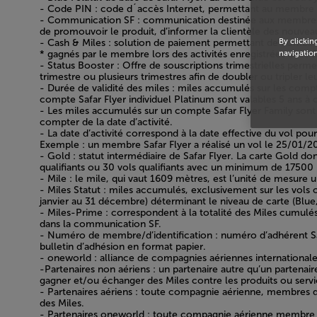
- Code PIN : code d´accès Internet, permettant au membre S
- Communication SF : communication destinée aux membres du
de promouvoir le produit, d’informer la clientèle des nouv
By clickin
- Cash & Miles : solution de paiement permettant de combiner
* gagnés par le membre lors des activités enregistrées avec R
navigation
- Status Booster : Offre de souscriptions trimestrielles per
trimestre ou plusieurs trimestres afin de doubler ou tripler le
- Durée de validité des miles : miles accumulés sur les compte
compte Safar Flyer individuel Platinum sont valables 5 ans à 
- Les miles accumulés sur un compte Safar Flyer Family sont 
compter de la date d’activité.
- La date d’activité correspond à la date effective du vol pour
Exemple : un membre Safar Flyer a réalisé un vol le 25/01/201
- Gold : statut intermédiaire de Safar Flyer. La carte Gold do
qualifiants ou 30 vols qualifiants avec un minimum de 17500 M
- Mile : le mile, qui vaut 1609 mètres, est l’unité de mesure 
- Miles Statut : miles accumulés, exclusivement sur les vols 
janvier au 31 décembre) déterminant le niveau de carte (Blue,
- Miles-Prime : correspondent à la totalité des Miles cumulé
dans la communication SF.
- Numéro de membre/d’identification : numéro d’adhérent Saf
bulletin d’adhésion en format papier.
- oneworld : alliance de compagnies aériennes internation
-Partenaires non aériens : un partenaire autre qu’un partenair
gagner et/ou échanger des Miles contre les produits ou servic
- Partenaires aériens : toute compagnie aérienne, membres d
des Miles.
- Partenaires oneworld : toute compagnie aérienne membre d