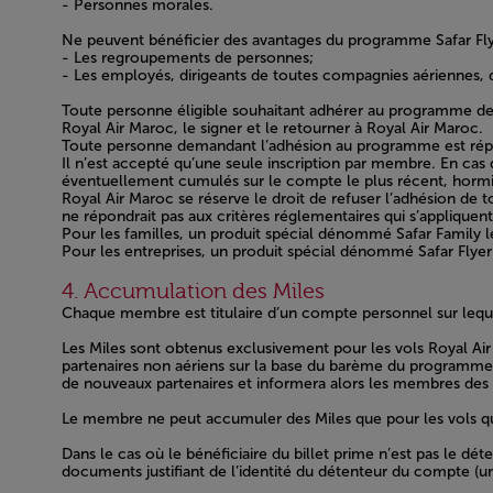
- Personnes morales.
Ne peuvent bénéficier des avantages du programme Safar Fly
- Les regroupements de personnes;
- Les employés, dirigeants de toutes compagnies aériennes, d
Toute personne éligible souhaitant adhérer au programme devr
Royal Air Maroc, le signer et le retourner à Royal Air Maroc.
Toute personne demandant l’adhésion au programme est réput
Il n’est accepté qu’une seule inscription par membre. En cas 
éventuellement cumulés sur le compte le plus récent, hormis
Royal Air Maroc se réserve le droit de refuser l’adhésion de
ne répondrait pas aux critères réglementaires qui s’applique
Pour les familles, un produit spécial dénommé Safar Family l
Pour les entreprises, un produit spécial dénommé Safar Flyer
Open in a new window
4. Accumulation des Miles
Chaque membre est titulaire d’un compte personnel sur leque
Les Miles sont obtenus exclusivement pour les vols Royal Ai
partenaires non aériens sur la base du barème du programme S
de nouveaux partenaires et informera alors les membres des con
Le membre ne peut accumuler des Miles que pour les vols qu’il
Dans le cas où le bénéficiaire du billet prime n’est pas le dé
documents justifiant de l’identité du détenteur du compte (un