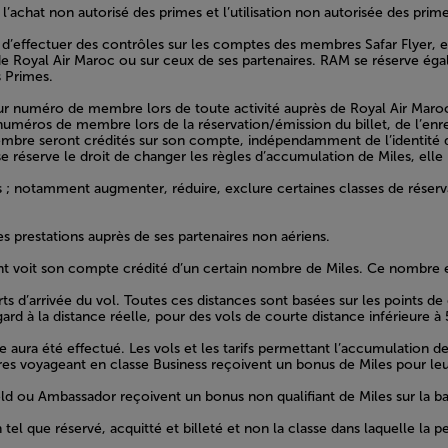
l’achat non autorisé des primes et l’utilisation non autorisée des prime
it d’effectuer des contrôles sur les comptes des membres Safar Flyer, 
ice de Royal Air Maroc ou sur ceux de ses partenaires. RAM se réserve
s Primes.
uméro de membre lors de toute activité auprès de Royal Air Maroc o
ros de membre lors de la réservation/émission du billet, de l’enregi
membre seront crédités sur son compte, indépendamment de l’identité de
e réserve le droit de changer les règles d’accumulation de Miles, ell
es ; notamment augmenter, réduire, exclure certaines classes de réserva
 prestations auprès de ses partenaires non aériens.
ent voit son compte crédité d’un certain nombre de Miles. Ce nombre e
s d’arrivée du vol. Toutes ces distances sont basées sur les points de d
ard à la distance réelle, pour des vols de courte distance inférieure à
e aura été effectué. Les vols et les tarifs permettant l’accumulation 
es voyageant en classe Business reçoivent un bonus de Miles pour leu
ld ou Ambassador reçoivent un bonus non qualifiant de Miles sur la ba
 tel que réservé, acquitté et billeté et non la classe dans laquelle la