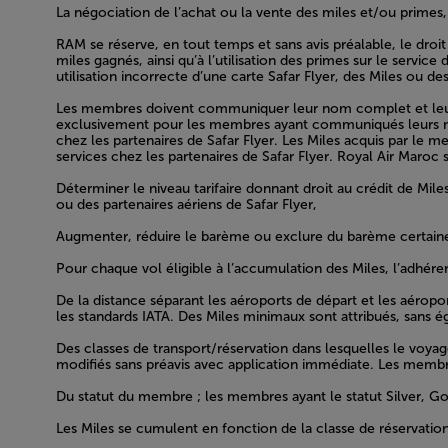
La négociation de l’achat ou la vente des miles et/ou primes, 
RAM se réserve, en tout temps et sans avis préalable, le dro
miles gagnés, ainsi qu’à l’utilisation des primes sur le serv
utilisation incorrecte d’une carte Safar Flyer, des Miles ou de
Les membres doivent communiquer leur nom complet et leur n
exclusivement pour les membres ayant communiqués leurs numé
chez les partenaires de Safar Flyer. Les Miles acquis par le 
services chez les partenaires de Safar Flyer.
Royal Air Maroc s
Déterminer le niveau tarifaire donnant droit au crédit de Mil
ou des partenaires aériens de Safar Flyer,
Augmenter, réduire le barème ou exclure du barème certaines
Pour chaque vol éligible à l’accumulation des Miles, l’adhér
De la distance séparant les aéroports de départ et les aéroport
les standards IATA. Des Miles minimaux sont attribués, sans ég
Des classes de transport/réservation dans lesquelles le voyag
modifiés sans préavis avec application immédiate. Les membr
Du statut du membre ; les membres ayant le statut Silver, Go
Les Miles se cumulent en fonction de la classe de réservation