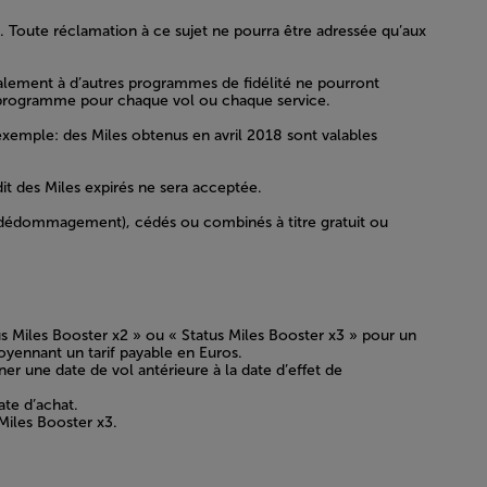
ur. Toute réclamation à ce sujet ne pourra être adressée qu’aux
galement à d’autres programmes de fidélité ne pourront
r programme pour chaque vol ou chaque service.
exemple: des Miles obtenus en avril 2018 sont valables
it des Miles expirés ne sera acceptée.
ue dédommagement), cédés ou combinés à titre gratuit ou
us Miles Booster x2 » ou « Status Miles Booster x3 » pour un
moyennant un tarif payable en Euros.
er une date de vol antérieure à la date d’effet de
ate d’achat.
Miles Booster x3.