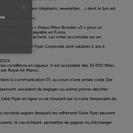
e communication (dépliants, newsletter, …) dont le but est
site
avec Royal Air Maroc.
es Booster x2 » ou « Status Miles Booster x3 » pour un
moyennant un tarif payable en Euros.
pter de la date d’activité. Les miles accumulés sur un
ut.
r un compte Safar Flyer Corporate sont valables 2 ans à
/2019.
 les conditions en vigueur. Il est accessible dès 35 000 Miles
 par Royal Air Maroc.
i dans la communication SF, au cours d’une année civile (1er
classement, excèdent de bagages ou autres primes décrites
far Flyer en ligne ou se trouvant sur la carte temporaire du
res sociétés auprès desquels les adhérents Safar Flyer peuvent
euvent, le cas échéant, permettre de gagner ou d'échanger