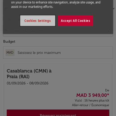
on your device to enhance site navigation, analyze site usage, and
assist in our marketing efforts.
flight_takeoff
keyboard_arrow_down
Destination
Cookies Settings
Accept All Cookies
flight_land
close
Budget
MAD
Casablanca (CMN)
à
Praia (RAI)
01/09/2026 - 08/09/2026
De
MAD 3 949,00
*
Vu(s) : 16 heures plus tôt
Aller-retour
/
Économique
Réservez maintenant