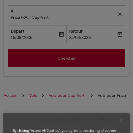
À
close
Praia (RAI), Cap-Vert
Départ
Retour
today
today
fc-booking-departure-date-aria-label
fc-booking-return-date-aria-label
16/08/2026
23/08/2026
Chercher
Accueil
Vols
Vols pour Cap-Vert
Vols pour Praia
Offres de vols populaires vers Praia
De
By clicking “Accept All Cookies”, you agree to the storing of cookies