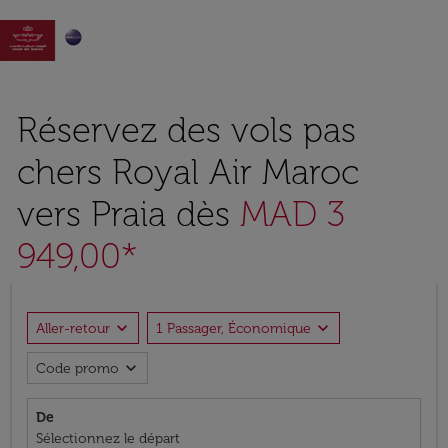

Réservez des vols pas
chers Royal Air Maroc
vers Praia dès
MAD 3
949,00*
expand_more
expand_more
Aller-retour
1 Passager, Économique
expand_more
Code promo
De
Sélectionnez le départ