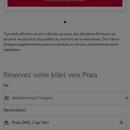
Affichage de cmp-pagination
*Les tarifs affichés ont été collectés au cours des dernières 48 heures et
peuvent ne plus être disponibles au moment de la réservation. Des frais et
charges supplémentaires pour les produits et services optionnels peuvent
s'appliquer.
Réservez votre billet vers Praia
De
flight_takeoff
keyboard_arrow_down
Destination
flight_land
close