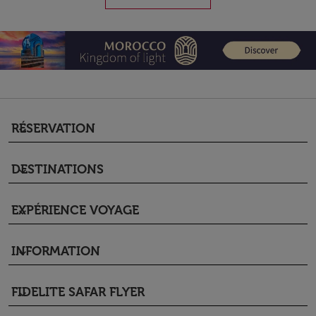
RÉSERVATION
keyboard_arrow_down
DESTINATIONS
keyboard_arrow_down
EXPÉRIENCE VOYAGE
keyboard_arrow_down
INFORMATION
keyboard_arrow_down
FIDELITE SAFAR FLYER
keyboard_arrow_down