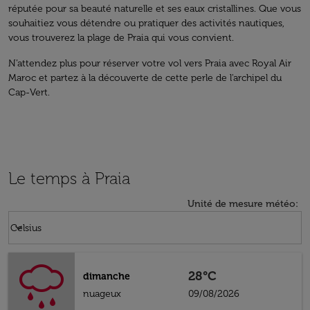
réputée pour sa beauté naturelle et ses eaux cristallines. Que vous
souhaitiez vous détendre ou pratiquer des activités nautiques,
vous trouverez la plage de Praia qui vous convient.
N’attendez plus pour réserver votre vol vers Praia avec Royal Air
Maroc et partez à la découverte de cette perle de l'archipel du
Cap-Vert.
Le temps à Praia
Unité de mesure météo
:
Weather unit option Celsius Selected
keyboard_arrow_down
Celsius
28°C
dimanche
nuageux
09/08/2026